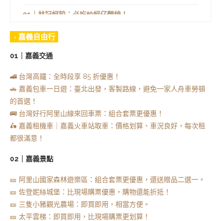
01｜林記蚵餃：必吃炒蚵仔麵線！
02｜東石阿德蚵嗲蚵仔包：現點現炸的新鮮海味
◦ 嘉義自由行
◦ 飛越臺灣
01｜嘉義交通
◦ 開鄉嘉義
🚄 台灣高鐵：全時段享 85 折優惠！
🚗 嘉義包車一日遊：臺北出發，客製路線，避免一家人舟車勞頓
的首選！
🚌 台灣好行阿里山線來回車票：組合套票更優惠！
🛵 嘉義租機車｜嘉義火車站取車：價格划算、車況良好，每次租
都很滿意！
02｜嘉義景點
🎫 阿里山國家森林遊樂區：組合套票更優惠，還送贈品二選一。
🎫 佐登妮絲城堡：比現場購票優惠，購物還能折抵！
🎫 三隻小豬觀光農場：即買即用，相當方便。
🎫 太平雲梯：即買即用，比現場購票更划算！