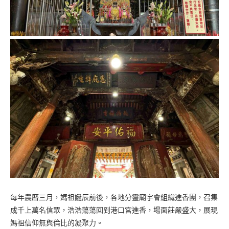
每年農曆三月，媽祖誕辰前後，各地分靈廟宇會組織進香團，召集
成千上萬名信眾，浩浩蕩蕩回到港口宮進香，場面莊嚴盛大，展現
媽祖信仰無與倫比的凝聚力。