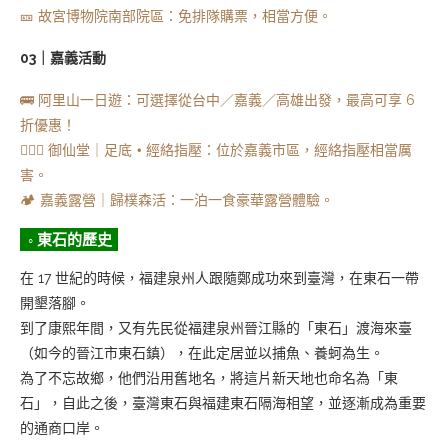
🎫 故宮博物院南部院區：免排隊購票，相當方便。
03｜嘉義活動
🚌 阿里山一日遊：可選擇從台中／嘉義／高雄出發，最高可享 6
折優惠！
💆🏻‍♀️ 御仙堂｜足底
・
經絡指壓：位於嘉義市區，經絡指壓相當厲
害。
🏕️ 嘉義露營｜歸樸森活：一泊一食豪華露營體驗。
◦ 東石的歷史
在 17 世紀的時候，福建泉州人跟隨鄭成功來到臺灣，在東石一帶
開墾落腳。
到了康熙年間，又有先民從福建泉州晉江縣的「東石」渡海來臺
（如今的晉江市東石鎮），在此定居並以捕魚、養蚵為生。
為了不忘故鄉，他們沿用舊地名，將這片新天地也命名為「東
石」，自此之後，臺灣東石與福建東石隔海相望，並逐漸成為重要
的通商口岸。