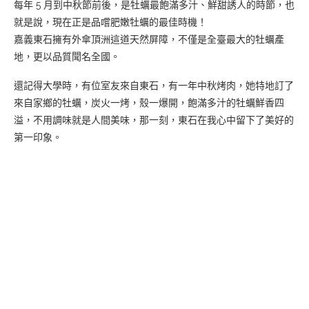
每年 5 月到中秋節前後，是牡蠣最飽滿多汁、鮮甜誘人的時節，也
就是說，現在正是品嚐肥嫩牡蠣的最佳時機！
嘉義東石擁有外傘頂洲這道天然屏障，不僅是全臺最大的牡蠣產
地，更以品質聞名全國。
還記得大學時，有位室友來自東石，有一年中秋烤肉，她特地訂了
來自家鄉的牡蠣，炭火一烤，殼一爆開，飽滿多汁的牡蠣鮮香四
溢，不用調味就是人間美味，那一刻，東石在我心中留下了美好的
第一印象。