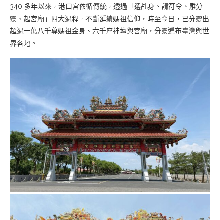
340 多年以來，港口宮依循傳統，透過「選乩身、請符令、雕分
靈、起宮廟」四大過程，不斷延續媽祖信仰，時至今日，已分靈出
超過一萬八千尊媽祖金身、六千座神壇與宮廟，分靈遍布臺灣與世
界各地。