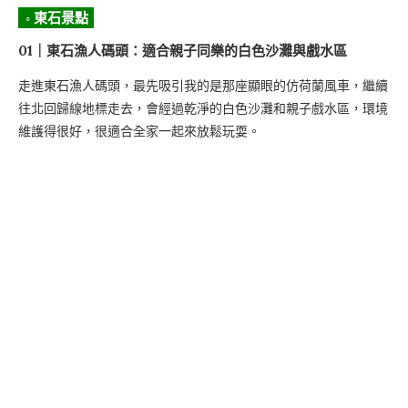
◦ 東石景點
01｜東石漁人碼頭：適合親子同樂的白色沙灘與戲水區
走進東石漁人碼頭，最先吸引我的是那座顯眼的仿荷蘭風車，繼續
往北回歸線地標走去，會經過乾淨的白色沙灘和親子戲水區，環境
維護得很好，很適合全家一起來放鬆玩耍。