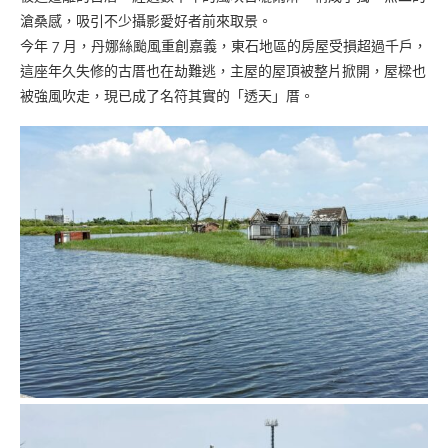
滄桑感，吸引不少攝影愛好者前來取景。
今年 7 月，丹娜絲颱風重創嘉義，東石地區的房屋受損超過千戶，
這座年久失修的古厝也在劫難逃，主屋的屋頂被整片掀開，屋樑也
被強風吹走，現已成了名符其實的「透天」厝。