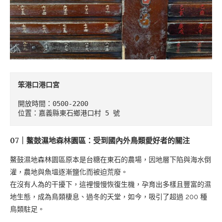
笨港口港口宮
開放時間：0500-2200

位置：嘉義縣東石鄉港口村 5 號
07｜鰲鼓濕地森林園區：受到國內外鳥類愛好者的關注
鰲鼓濕地森林園區原本是台糖在東石的農場，因地層下陷與海水倒
灌，農地與魚塭逐漸鹽化而被迫荒廢。
在沒有人為的干擾下，這裡慢慢恢復生機，孕育出多樣且豐富的濕
地生態，成為鳥類棲息、過冬的天堂，如今，吸引了超過 200 種
鳥類駐足。