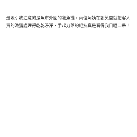
最吸引我注意的是魚市外圍的殺魚攤，兩位阿姨在談笑間就把客人
買的漁獲處理得乾乾淨淨，手起刀落的絕技真是看得我目瞪口呆！