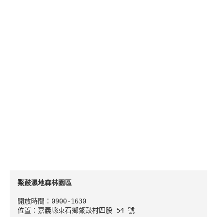
鰲鼓濕地森林園區
開放時間：0900-1630

位置：嘉義縣東石鄉鰲鼓村四股 54 號