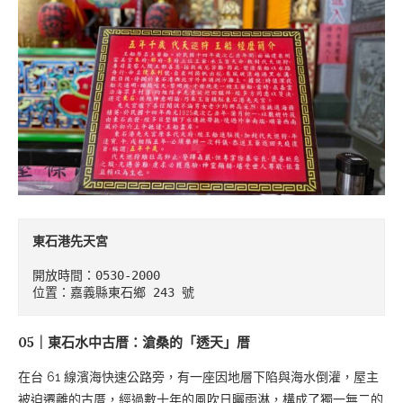
東石港先天宮
開放時間：0530-2000

位置：嘉義縣東石鄉 243 號
05｜東石水中古厝：滄桑的「透天」厝
在台 61 線濱海快速公路旁，有一座因地層下陷與海水倒灌，屋主
被迫遷離的古厝，經過數十年的風吹日曬雨淋，構成了獨一無二的