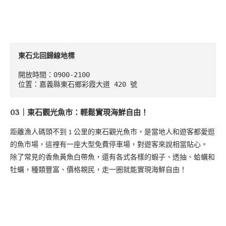
東石北回歸線地標
開放時間：0900-2100

位置：嘉義縣東石鄉彩霞大道 420 號
03｜東石觀光魚市：輕鬆實現海鮮自由！
距離漁人碼頭不到 1 公里的東石觀光魚市，是當地人和遊客都愛逛
的魚市場，這裡有一座大型免費停車場，對遊客來說相當貼心。
除了常見的香魚黃魚白帶魚，還有各式各樣的蝦子、透抽、蛤蠣和
牡蠣，種類豐富、價格親民，走一圈就能實現海鮮自由！