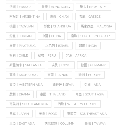
法國丨FRANCE
香港丨HONG KONG
新北丨NEW TAIPEI
阿根廷丨ARGENTINA
嘉義丨CHIAYI
希臘丨GREECE
桃園丨TAOYUAN
彰化丨CHANGHUA
馬來西亞丨MALAYSIA
約旦丨JORDAN
中國丨CHINA
南歐丨SOUTHERN EUROPE
屏東丨PINGTUNG
以色列丨ISRAEL
印度丨INDIA
智利丨CHILE
秘魯丨PERU
非洲丨AFRICA
斯里蘭卡丨SRI LANKA
埃及丨EGYPT
德國丨GERMANY
高雄丨KAOHSIUNG
臺南丨TAINAN
歐洲丨EUROPE
西亞丨WESTERN ASIA
西班牙丨SPAIN
亞洲丨ASIA
戲劇丨DRAMA
泰國丨THAILAND
南亞丨SOUTH ASIA
南美洲丨SOUTH AMERICA
西歐丨WESTERN EUROPE
日本丨JAPAN
美食丨FOOD
東南亞丨SOUTHEAST ASIA
東亞丨EAST ASIA
快思慢想丨COLUMN
臺灣丨TAIWAN