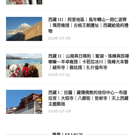
西藏 III：阿里地區｜馬年轉山－岡仁波齊
｜瑪旁雍措｜古格王朝遺址｜西藏給我的禮
物
2026-07-28
西藏 II：山南與日喀則｜聖湖、珠峰與班禪
喇嘛－羊卓雍措｜卡若拉冰川｜珠峰大本營
｜絨布寺｜佩枯措｜扎什倫布寺
2026-07-15
西藏 I：拉薩｜藏傳佛教的信仰中心－布達
拉宮｜大昭寺｜八廓街｜哲蚌寺｜天上西藏
主題郵局
2026-07-08
搜尋丨SEARCH