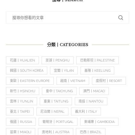
分類丨CATEGORIES
花蓮丨HUALIEN
澎湖丨PENGHU
巴勒斯坦丨PALESTINE
韓國丨SOUTH KOREA
宜蘭丨YILAN
基隆丨KEELUNG
東歐丨EASTERN EUROPE
越南丨VIETNAM
度假村丨RESORT
新竹丨HSINCHU
臺中丨TAICHUNG
澳門丨MACAO
雲林丨YUNLIN
臺東丨TAITUNG
南投丨NANTOU
臺北丨TAIPEI
尼泊爾丨NEPAL
義大利丨ITALY
俄國丨RUSSIA
葡萄牙丨PORTUGAL
柬埔寨丨CAMBODIA
苗栗丨MIAOLI
奧地利丨AUSTRIA
巴西丨BRAZIL