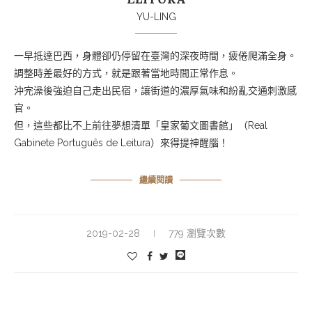
YU-LING
一早抵達巴西，身體卻仍停留在臺灣的深夜時間，疲倦爬滿全身。
調整時差最好的方式，就是跟著當地時間正常作息。
沖完澡後強迫自己走出民宿，讓街道的濃厚氣味和紛亂交通刺激感
官。
但，這些都比不上前往夢想清單「皇家葡文圖書館」（Real
Gabinete Português de Leitura）來得提神醒腦！
繼續閱讀
2019-02-28
779 瀏覽次數