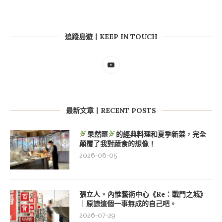
追蹤島遊丨KEEP IN TOUCH
最新文章丨RECENT POSTS
果然匯
的經典料理和夏季新菜，完全
顛覆了我對蔬食的想像！
2026-08-05
張立人 × 內惟藝術中心《Re：戰鬥之城》
｜原諒這個一事無成的自己吧。
2026-07-29