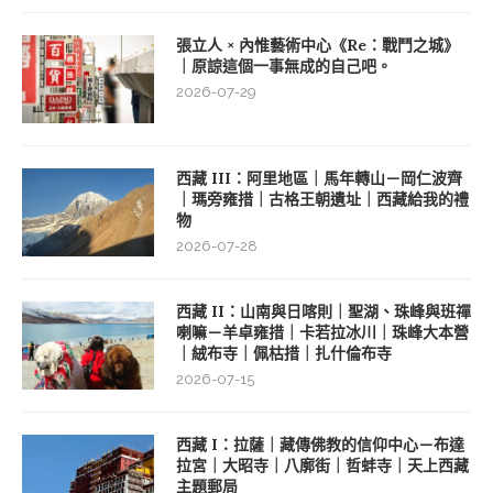
張立人 × 內惟藝術中心《Re：戰鬥之城》
｜原諒這個一事無成的自己吧。
2026-07-29
西藏 III：阿里地區｜馬年轉山－岡仁波齊
｜瑪旁雍措｜古格王朝遺址｜西藏給我的禮
物
2026-07-28
西藏 II：山南與日喀則｜聖湖、珠峰與班禪
喇嘛－羊卓雍措｜卡若拉冰川｜珠峰大本營
｜絨布寺｜佩枯措｜扎什倫布寺
2026-07-15
西藏 I：拉薩｜藏傳佛教的信仰中心－布達
拉宮｜大昭寺｜八廓街｜哲蚌寺｜天上西藏
主題郵局