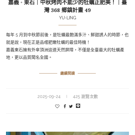
嘉義 ◦ 東石｜中秋烤肉不能少的牡蠣正肥美！｜臺
灣 368 鄉鎮計畫 49
YU-LING
每年 5 月到中秋節前後，是牡蠣最飽滿多汁、鮮甜誘人的時節，也
就是說，現在正是品嚐肥嫩牡蠣的最佳時機！
嘉義東石擁有外傘頂洲這道天然屏障，不僅是全臺最大的牡蠣產
地，更以品質聞名全國。
繼續閱讀
2025-09-24
425 瀏覽次數