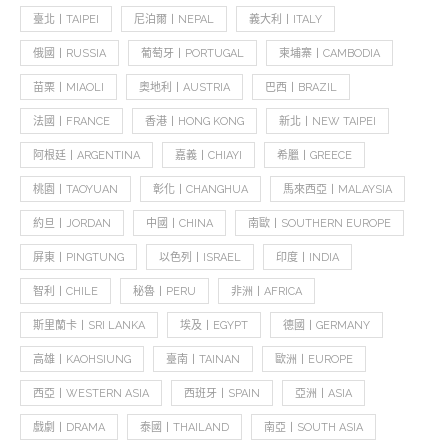
臺北丨TAIPEI
尼泊爾丨NEPAL
義大利丨ITALY
俄國丨RUSSIA
葡萄牙丨PORTUGAL
柬埔寨丨CAMBODIA
苗栗丨MIAOLI
奧地利丨AUSTRIA
巴西丨BRAZIL
法國丨FRANCE
香港丨HONG KONG
新北丨NEW TAIPEI
阿根廷丨ARGENTINA
嘉義丨CHIAYI
希臘丨GREECE
桃園丨TAOYUAN
彰化丨CHANGHUA
馬來西亞丨MALAYSIA
約旦丨JORDAN
中國丨CHINA
南歐丨SOUTHERN EUROPE
屏東丨PINGTUNG
以色列丨ISRAEL
印度丨INDIA
智利丨CHILE
秘魯丨PERU
非洲丨AFRICA
斯里蘭卡丨SRI LANKA
埃及丨EGYPT
德國丨GERMANY
高雄丨KAOHSIUNG
臺南丨TAINAN
歐洲丨EUROPE
西亞丨WESTERN ASIA
西班牙丨SPAIN
亞洲丨ASIA
戲劇丨DRAMA
泰國丨THAILAND
南亞丨SOUTH ASIA