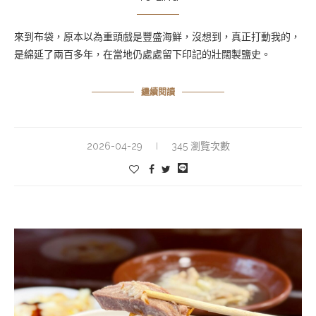
來到布袋，原本以為重頭戲是豐盛海鮮，沒想到，真正打動我的，
是綿延了兩百多年，在當地仍處處留下印記的壯闊製鹽史。
繼續閱讀
2026-04-29
345 瀏覽次數