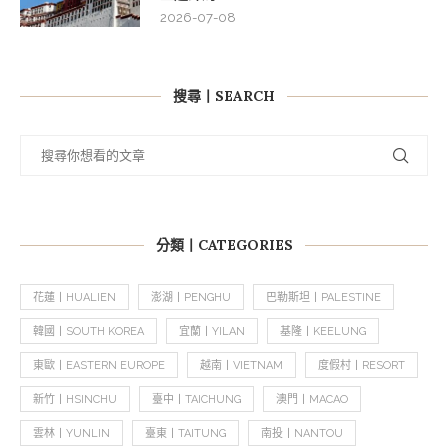
2026-07-08
搜尋丨SEARCH
分類丨CATEGORIES
花蓮丨HUALIEN
澎湖丨PENGHU
巴勒斯坦丨PALESTINE
韓國丨SOUTH KOREA
宜蘭丨YILAN
基隆丨KEELUNG
東歐丨EASTERN EUROPE
越南丨VIETNAM
度假村丨RESORT
新竹丨HSINCHU
臺中丨TAICHUNG
澳門丨MACAO
雲林丨YUNLIN
臺東丨TAITUNG
南投丨NANTOU