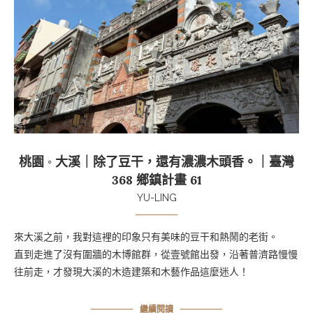
桃園 ◦ 大溪｜除了豆干，還有濃濃木頭香。｜臺灣
368 鄉鎮計畫 61
YU-LING
來大溪之前，我對這裡的印象只有美味的豆干和熱鬧的老街。
直到走進了沒有圍牆的木博館群，從壹號館出發，沿著普濟路慢慢
往前走，才發現大溪的木造建築和木藝作品這麼迷人！
繼續閱讀