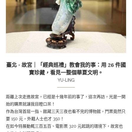
臺北 ◦ 故宮｜「經典巡禮」教會我的事：用 26 件國
寶珍藏，看見一整個華夏文明。
YU-LING
距離上次走進故宮，已經是十幾年前的事了，這次再訪，光是一開
始的購票就讓我目瞪口呆！
作為台灣首屈一指、館藏三天三夜也看不完的博物館，門票竟然只
要 150 元，外籍人士也才 350！
在如今特展動輒三百五百、電影票 320 元起跳的環境下，故宮也