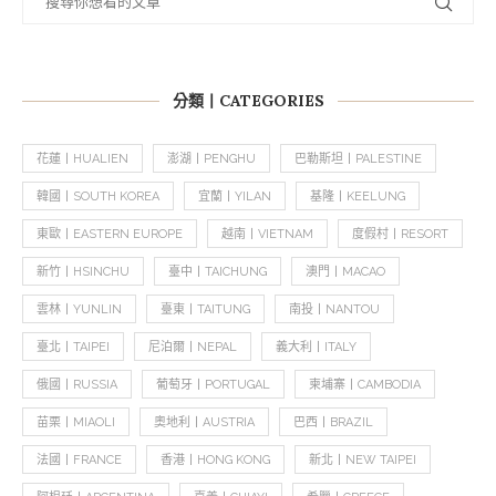
分類丨CATEGORIES
花蓮丨HUALIEN
澎湖丨PENGHU
巴勒斯坦丨PALESTINE
韓國丨SOUTH KOREA
宜蘭丨YILAN
基隆丨KEELUNG
東歐丨EASTERN EUROPE
越南丨VIETNAM
度假村丨RESORT
新竹丨HSINCHU
臺中丨TAICHUNG
澳門丨MACAO
雲林丨YUNLIN
臺東丨TAITUNG
南投丨NANTOU
臺北丨TAIPEI
尼泊爾丨NEPAL
義大利丨ITALY
俄國丨RUSSIA
葡萄牙丨PORTUGAL
柬埔寨丨CAMBODIA
苗栗丨MIAOLI
奧地利丨AUSTRIA
巴西丨BRAZIL
法國丨FRANCE
香港丨HONG KONG
新北丨NEW TAIPEI