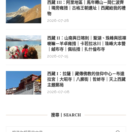
西藏 III：阿里地區｜馬年轉山－岡仁波齊
｜瑪旁雍措｜古格王朝遺址｜西藏給我的禮
物
2026-07-28
西藏 II：山南與日喀則｜聖湖、珠峰與班禪
喇嘛－羊卓雍措｜卡若拉冰川｜珠峰大本營
｜絨布寺｜佩枯措｜扎什倫布寺
2026-07-15
西藏 I：拉薩｜藏傳佛教的信仰中心－布達
拉宮｜大昭寺｜八廓街｜哲蚌寺｜天上西藏
主題郵局
2026-07-08
搜尋丨SEARCH