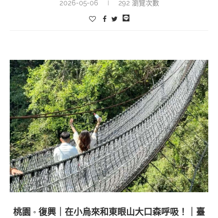
2026-05-06
292 瀏覽次數
桃園 ◦ 復興｜在小烏來和東眼山大口森呼吸！｜臺