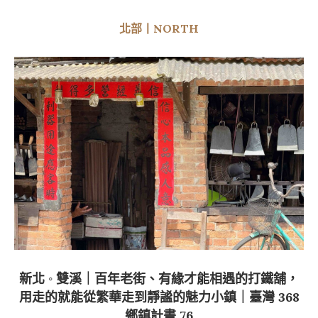
北部丨NORTH
新北 ◦ 雙溪｜百年老街、有緣才能相遇的打鐵舖，
用走的就能從繁華走到靜謐的魅力小鎮｜臺灣 368
鄉鎮計畫 76