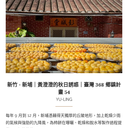
新竹 ◦ 新埔｜黃澄澄的秋日誘惑｜臺灣 368 鄉鎮計
畫 54
YU-LING
每年 9 月到 12 月，新埔憑藉得天獨厚的丘陵地形，加上乾燥少雨
的氣候與強勁的九降風，為柿餅在曝曬、乾燥和脫水等製作過程提