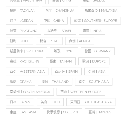
阿根廷丨ARGENTINA
嘉義丨CHIAYI
希臘丨GREECE
桃園丨TAOYUAN
彰化丨CHANGHUA
馬來西亞丨MALAYSIA
約旦丨JORDAN
中國丨CHINA
南歐丨SOUTHERN EUROPE
屏東丨PINGTUNG
以色列丨ISRAEL
印度丨INDIA
智利丨CHILE
秘魯丨PERU
非洲丨AFRICA
斯里蘭卡丨SRI LANKA
埃及丨EGYPT
德國丨GERMANY
高雄丨KAOHSIUNG
臺南丨TAINAN
歐洲丨EUROPE
西亞丨WESTERN ASIA
西班牙丨SPAIN
亞洲丨ASIA
戲劇丨DRAMA
泰國丨THAILAND
南亞丨SOUTH ASIA
南美洲丨SOUTH AMERICA
西歐丨WESTERN EUROPE
日本丨JAPAN
美食丨FOOD
東南亞丨SOUTHEAST ASIA
東亞丨EAST ASIA
快思慢想丨COLUMN
臺灣丨TAIWAN