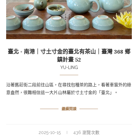
臺北 ◦ 南港｜寸土寸金的臺北有茶山｜臺灣 368 鄉
鎮計畫 52
YU-LING
沿著舊莊街二段前往山區，在尋找包種茶的路上，看著車窗外的綠
意盎然，很難相信這一大片山林屬於寸土寸金的「臺北」。
繼續閱讀
2025-10-15
436 瀏覽次數