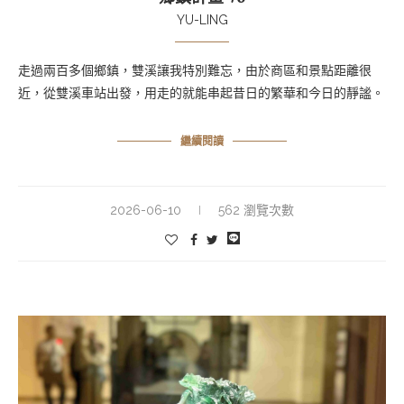
YU-LING
走過兩百多個鄉鎮，雙溪讓我特別難忘，由於商區和景點距離很
近，從雙溪車站出發，用走的就能串起昔日的繁華和今日的靜謐。
繼續閱讀
2026-06-10
562 瀏覽次數