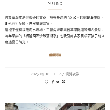
YU-LING
位於臺灣本島最東邊的貢寮，擁有長達約 30 公里的蜿蜒海岸線，
地形曲折多變、自然景觀豐富。
這裡不僅有福隆海水浴場、三貂角燈塔與舊草嶺隧道等知名景點，
每年舉辦的「福隆國際沙雕藝術季」也吸引許多家長帶著孩子前來
度過夏日時光。
繼續閱讀
2025-09-10
451 瀏覽次數