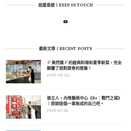
追蹤島遊丨KEEP IN TOUCH
最新文章丨RECENT POSTS
果然匯
的經典料理和夏季新菜，完全
顛覆了我對蔬食的想像！
2026-08-05
張立人 × 內惟藝術中心《Re：戰鬥之城》
｜原諒這個一事無成的自己吧。
2026-07-29