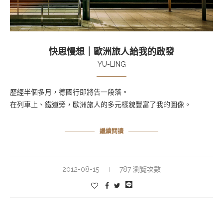
快思慢想｜歐洲旅人給我的啟發
YU-LING
歷經半個多月，德國行即將告一段落。
在列車上、鐵道旁，歐洲旅人的多元樣貌豐富了我的圖像。
繼續閱讀
2012-08-15
787 瀏覽次數