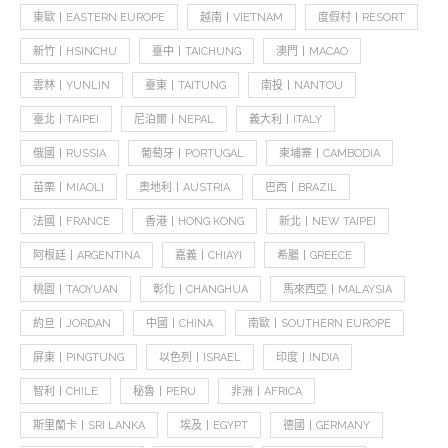
東歐丨EASTERN EUROPE
越南丨VIETNAM
度假村丨RESORT
新竹丨HSINCHU
臺中丨TAICHUNG
澳門丨MACAO
雲林丨YUNLIN
臺東丨TAITUNG
南投丨NANTOU
臺北丨TAIPEI
尼泊爾丨NEPAL
義大利丨ITALY
俄國丨RUSSIA
葡萄牙丨PORTUGAL
柬埔寨丨CAMBODIA
苗栗丨MIAOLI
奧地利丨AUSTRIA
巴西丨BRAZIL
法國丨FRANCE
香港丨HONG KONG
新北丨NEW TAIPEI
阿根廷丨ARGENTINA
嘉義丨CHIAYI
希臘丨GREECE
桃園丨TAOYUAN
彰化丨CHANGHUA
馬來西亞丨MALAYSIA
約旦丨JORDAN
中國丨CHINA
南歐丨SOUTHERN EUROPE
屏東丨PINGTUNG
以色列丨ISRAEL
印度丨INDIA
智利丨CHILE
秘魯丨PERU
非洲丨AFRICA
斯里蘭卡丨SRI LANKA
埃及丨EGYPT
德國丨GERMANY