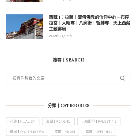
西藏 I：拉薩｜藏傳佛教的信仰中心－布達
拉宮｜大昭寺｜八廓街｜哲蚌寺｜天上西藏
主題郵局
2026-07-08
搜尋丨SEARCH
分類丨CATEGORIES
花蓮丨HUALIEN
澎湖丨PENGHU
巴勒斯坦丨PALESTINE
韓國丨SOUTH KOREA
宜蘭丨YILAN
基隆丨KEELUNG