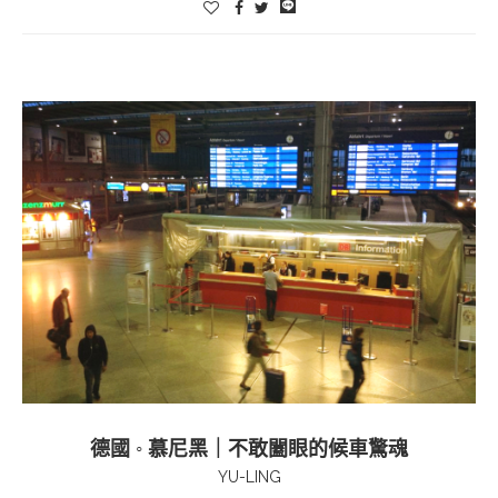
德國 ◦ 慕尼黑｜不敢闔眼的候車驚魂
YU-LING