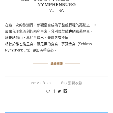
NYMPHENBURG
YU-LING
在這一次的歐洲行，參觀皇宮成為了整趟行程的亮點之一。
最讓我印象深刻的兩座皇宮，分別位於維也納和慕尼黑。
維也納依山，慕尼黑傍水，景緻各有不同。
相較於維也納皇宮，慕尼黑的夏宮—寧芬堡宮（Schloss
Nymphenburg）更加深得我心。
繼續閱讀
2012-08-20
827 瀏覽次數