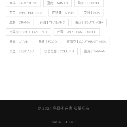
高雄丨KAOHSIUNG
臺南丨TAINAN
歐洲丨EUROPE
西亞丨WESTERN ASIA
西班牙丨SPAIN
亞洲丨ASIA
戲劇丨DRAMA
泰國丨THAILAND
南亞丨SOUTH ASIA
南美洲丨SOUTH AMERICA
西歐丨WESTERN EUROPE
日本丨JAPAN
美食丨FOOD
東南亞丨SOUTHEAST ASIA
東亞丨EAST ASIA
快思慢想丨COLUMN
臺灣丨TAIWAN
© 2024 島遊不在家 版權所有
BACK TO TOP