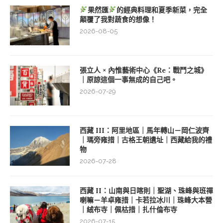
果然匯
的經典料理和夏季新菜，完全
顛覆了我對蔬食的想像！
2026-08-05
張立人 × 內惟藝術中心《Re：戰鬥之城》
｜原諒這個一事無成的自己吧。
2026-07-29
西藏 III：阿里地區｜馬年轉山－岡仁波齊
｜瑪旁雍措｜古格王朝遺址｜西藏給我的禮
物
2026-07-28
西藏 II：山南與日喀則｜聖湖、珠峰與班禪
喇嘛－羊卓雍措｜卡若拉冰川｜珠峰大本營
｜絨布寺｜佩枯措｜扎什倫布寺
2026-07-15