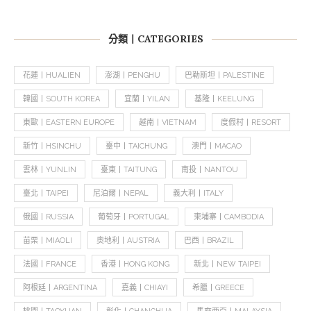
分類丨CATEGORIES
花蓮丨HUALIEN
澎湖丨PENGHU
巴勒斯坦丨PALESTINE
韓國丨SOUTH KOREA
宜蘭丨YILAN
基隆丨KEELUNG
東歐丨EASTERN EUROPE
越南丨VIETNAM
度假村丨RESORT
新竹丨HSINCHU
臺中丨TAICHUNG
澳門丨MACAO
雲林丨YUNLIN
臺東丨TAITUNG
南投丨NANTOU
臺北丨TAIPEI
尼泊爾丨NEPAL
義大利丨ITALY
俄國丨RUSSIA
葡萄牙丨PORTUGAL
柬埔寨丨CAMBODIA
苗栗丨MIAOLI
奧地利丨AUSTRIA
巴西丨BRAZIL
法國丨FRANCE
香港丨HONG KONG
新北丨NEW TAIPEI
阿根廷丨ARGENTINA
嘉義丨CHIAYI
希臘丨GREECE