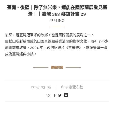
臺南 ◦ 後壁｜除了無米樂，還能在國際蘭展看見臺
灣！｜臺灣 368 鄉鎮計畫 29
YU-LING
後壁，是臺灣冠軍米的故鄉，也是國際蘭展的展場之一。
由稻田所彩繪而成的田園景觀和靜謐清閒的鄉村文化，吸引了不少
劇組前來取景，2004 年上映的紀錄片《無米樂》，就讓後壁一躍
成為臺灣經典小鎮。
繼續閱讀
2025-03-05
609 瀏覽次數