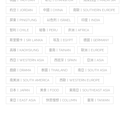
桃園丨TAOYUAN
彰化丨CHANGHUA
馬來西亞丨MALAYSIA
約旦丨JORDAN
中國丨CHINA
南歐丨SOUTHERN EUROPE
屏東丨PINGTUNG
以色列丨ISRAEL
印度丨INDIA
智利丨CHILE
秘魯丨PERU
非洲丨AFRICA
斯里蘭卡丨SRI LANKA
埃及丨EGYPT
德國丨GERMANY
高雄丨KAOHSIUNG
臺南丨TAINAN
歐洲丨EUROPE
西亞丨WESTERN ASIA
西班牙丨SPAIN
亞洲丨ASIA
戲劇丨DRAMA
泰國丨THAILAND
南亞丨SOUTH ASIA
南美洲丨SOUTH AMERICA
西歐丨WESTERN EUROPE
日本丨JAPAN
美食丨FOOD
東南亞丨SOUTHEAST ASIA
東亞丨EAST ASIA
快思慢想丨COLUMN
臺灣丨TAIWAN