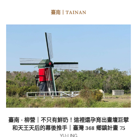
臺南丨TAINAN
臺南 ◦ 柳營｜不只有鮮奶！這裡還孕育出畫壇巨擘
和天王天后的幕後推手｜臺灣 368 鄉鎮計畫 75
YU-LING