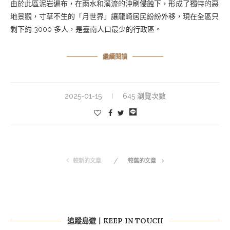
由於此區泥岩遍布，在雨水和溪流的沖刷侵蝕下，形成了獨特的惡
地景觀，寸草不生的「月世界」讓龍崎居民紛紛外移，現在全區只
剩下約 3000 多人，是臺南人口最少的行政區。
繼續閱讀
2025-01-15
645 瀏覽次數
較新的文章
較舊的文章
追蹤島遊丨KEEP IN TOUCH