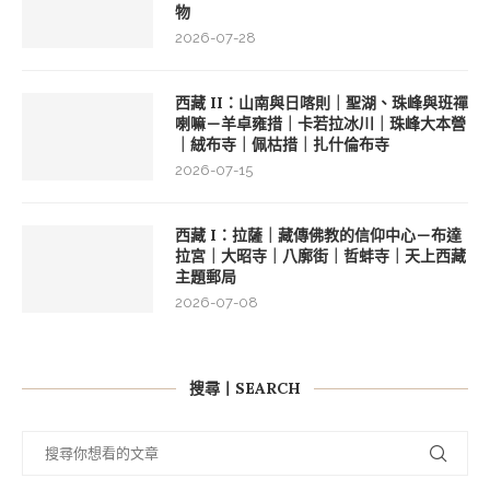
物
2026-07-28
西藏 II：山南與日喀則｜聖湖、珠峰與班禪
喇嘛－羊卓雍措｜卡若拉冰川｜珠峰大本營
｜絨布寺｜佩枯措｜扎什倫布寺
2026-07-15
西藏 I：拉薩｜藏傳佛教的信仰中心－布達
拉宮｜大昭寺｜八廓街｜哲蚌寺｜天上西藏
主題郵局
2026-07-08
搜尋丨SEARCH