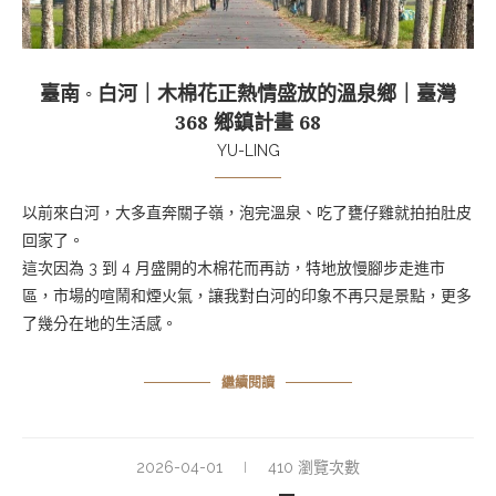
臺南 ◦ 白河｜木棉花正熱情盛放的溫泉鄉｜臺灣
368 鄉鎮計畫 68
YU-LING
以前來白河，大多直奔關子嶺，泡完溫泉、吃了甕仔雞就拍拍肚皮
回家了。
這次因為 3 到 4 月盛開的木棉花而再訪，特地放慢腳步走進市
區，市場的喧鬧和煙火氣，讓我對白河的印象不再只是景點，更多
了幾分在地的生活感。
繼續閱讀
2026-04-01
410 瀏覽次數