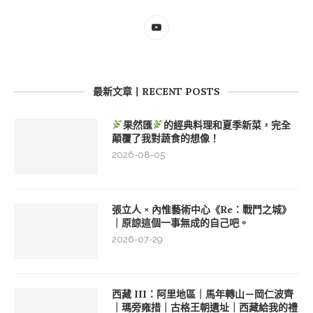
最新文章丨RECENT POSTS
果然匯
的經典料理和夏季新菜，完全
顛覆了我對蔬食的想像！
2026-08-05
張立人 × 內惟藝術中心《Re：戰鬥之城》
｜原諒這個一事無成的自己吧。
2026-07-29
西藏 III：阿里地區｜馬年轉山－岡仁波齊
｜瑪旁雍措｜古格王朝遺址｜西藏給我的禮