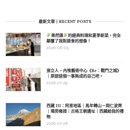
最新文章丨RECENT POSTS
果然匯
的經典料理和夏季新菜，完全
顛覆了我對蔬食的想像！
2026-08-05
張立人 × 內惟藝術中心《Re：戰鬥之城》
｜原諒這個一事無成的自己吧。
2026-07-29
西藏 III：阿里地區｜馬年轉山－岡仁波齊
｜瑪旁雍措｜古格王朝遺址｜西藏給我的禮
物
2026-07-28