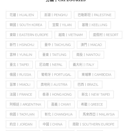
花蓮丨HUALIEN
澎湖丨PENGHU
巴勒斯坦丨PALESTINE
韓國丨SOUTH KOREA
宜蘭丨YILAN
基隆丨KEELUNG
東歐丨EASTERN EUROPE
越南丨VIETNAM
度假村丨RESORT
新竹丨HSINCHU
臺中丨TAICHUNG
澳門丨MACAO
雲林丨YUNLIN
臺東丨TAITUNG
南投丨NANTOU
臺北丨TAIPEI
尼泊爾丨NEPAL
義大利丨ITALY
俄國丨RUSSIA
葡萄牙丨PORTUGAL
柬埔寨丨CAMBODIA
苗栗丨MIAOLI
奧地利丨AUSTRIA
巴西丨BRAZIL
法國丨FRANCE
香港丨HONG KONG
新北丨NEW TAIPEI
阿根廷丨ARGENTINA
嘉義丨CHIAYI
希臘丨GREECE
桃園丨TAOYUAN
彰化丨CHANGHUA
馬來西亞丨MALAYSIA
約旦丨JORDAN
中國丨CHINA
南歐丨SOUTHERN EUROPE