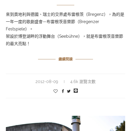
來到奧地利與德國、瑞士的交界處布雷根茨（
Bregenz）
，為的是
一年一度的歌劇盛會—布雷根茨音樂節（
Bregenzer
Festspiele）。
架設於博登湖畔
的
浮動舞台（Seebühne
）
，就是布雷根茨音樂節
的最大亮點！
繼續閱讀
2012-08-09
4.6k 瀏覽次數