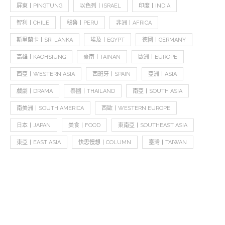
屏東丨PINGTUNG
以色列丨ISRAEL
印度丨INDIA
智利丨CHILE
秘魯丨PERU
非洲丨AFRICA
斯里蘭卡丨SRI LANKA
埃及丨EGYPT
德國丨GERMANY
高雄丨KAOHSIUNG
臺南丨TAINAN
歐洲丨EUROPE
西亞丨WESTERN ASIA
西班牙丨SPAIN
亞洲丨ASIA
戲劇丨DRAMA
泰國丨THAILAND
南亞丨SOUTH ASIA
南美洲丨SOUTH AMERICA
西歐丨WESTERN EUROPE
日本丨JAPAN
美食丨FOOD
東南亞丨SOUTHEAST ASIA
東亞丨EAST ASIA
快思慢想丨COLUMN
臺灣丨TAIWAN