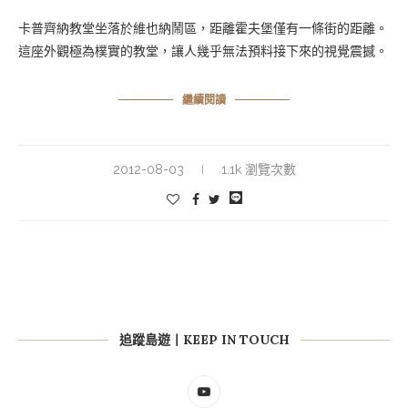
卡普齊納教堂坐落於維也納鬧區，距離霍夫堡僅有一條街的距離。
這座外觀極為樸實的教堂，讓人幾乎無法預料接下來的視覺震撼。
繼續閱讀
2012-08-03
1.1k 瀏覽次數
追蹤島遊丨KEEP IN TOUCH