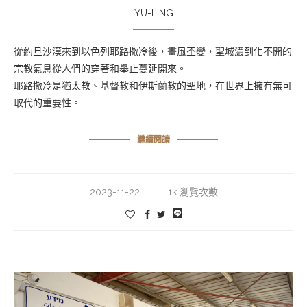
YU-LING
從約旦沙漠來到以色列耶路撒冷後，畫風丕變，聖城濃到化不開的
宗教氣息從人們的穿著和舉止蔓延開來。
耶路撒冷是猶太教、基督教和伊斯蘭教的聖地，在世界上擁有無可
取代的重要性。
繼續閱讀
2023-11-22
1k 瀏覽次數