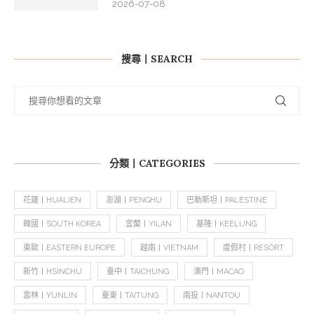
2026-07-08
搜尋丨SEARCH
分類丨CATEGORIES
花蓮丨HUALIEN
澎湖丨PENGHU
巴勒斯坦丨PALESTINE
韓國丨SOUTH KOREA
宜蘭丨YILAN
基隆丨KEELUNG
東歐丨EASTERN EUROPE
越南丨VIETNAM
度假村丨RESORT
新竹丨HSINCHU
臺中丨TAICHUNG
澳門丨MACAO
雲林丨YUNLIN
臺東丨TAITUNG
南投丨NANTOU