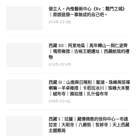
張立人 × 內惟藝術中心《Re：戰鬥之城》
｜原諒這個一事無成的自己吧。
2026-07-29
西藏 III：阿里地區｜馬年轉山－岡仁波齊
｜瑪旁雍措｜古格王朝遺址｜西藏給我的禮
物
2026-07-28
西藏 II：山南與日喀則｜聖湖、珠峰與班禪
喇嘛－羊卓雍措｜卡若拉冰川｜珠峰大本營
｜絨布寺｜佩枯措｜扎什倫布寺
2026-07-15
西藏 I：拉薩｜藏傳佛教的信仰中心－布達
拉宮｜大昭寺｜八廓街｜哲蚌寺｜天上西藏
主題郵局