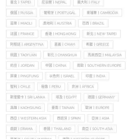
臺北丨TAIPEI
尼泊爾丨NEPAL
義大利丨ITALY
俄國丨RUSSIA
葡萄牙丨PORTUGAL
柬埔寨丨CAMBODIA
苗栗丨MIAOLI
奧地利丨AUSTRIA
巴西丨BRAZIL
法國丨FRANCE
香港丨HONG KONG
新北丨NEW TAIPEI
阿根廷丨ARGENTINA
嘉義丨CHIAYI
希臘丨GREECE
桃園丨TAOYUAN
彰化丨CHANGHUA
馬來西亞丨MALAYSIA
約旦丨JORDAN
中國丨CHINA
南歐丨SOUTHERN EUROPE
屏東丨PINGTUNG
以色列丨ISRAEL
印度丨INDIA
智利丨CHILE
秘魯丨PERU
非洲丨AFRICA
斯里蘭卡丨SRI LANKA
埃及丨EGYPT
德國丨GERMANY
高雄丨KAOHSIUNG
臺南丨TAINAN
歐洲丨EUROPE
西亞丨WESTERN ASIA
西班牙丨SPAIN
亞洲丨ASIA
戲劇丨DRAMA
泰國丨THAILAND
南亞丨SOUTH ASIA