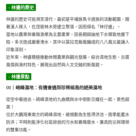
◦ 林邊的歷史
林邊的歷史可追溯至清代，最初是平埔族馬卡道族的活動範圍，隨
著漢人移入，在茂密林木旁建立聚落，因而得名「林仔邊」。
當地以農業與養殖漁業為主要產業，因長期超抽地下水導致地層下
陷，多次造成嚴重淹水，其中以莫拉克颱風釀成的八八風災最讓人
印象深刻。
近年來，林邊積極推動休閒農業與觀光發展，結合濕地生態、古厝
風情與漁村特色，展現出自然與人文交融的新風貌。
◦ 林邊景點
01｜崎峰濕地：有機會遇到珍稀候鳥的絕美濕地
從空中看過去，崎峰濕地的九曲橋與水中倒影交織在一起，景色超
美！
位於大鵬灣東南方的崎峰濕地，被規劃為生態滯洪池，雨季能蓄水
防洪；平時則能淨化社區排放的污水和養殖廢水，兼具防災與環保
的雙重功能。