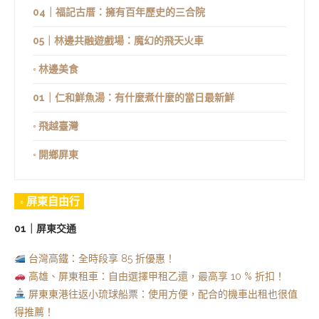
04｜福記古厝：擁有百年歷史的三合院
05｜林邊共融遊戲場：魔幻的飛天火車
◦ 林邊美食
01｜仁和鮮魚湯：有什麼煮什麼的當日最新鮮
◦ 飛越臺灣
◦ 開鄉屏東
◦ 屏東自由行
01｜屏東交通
台灣高鐵：全時段享 85 折優惠！
高雄、屏東租車：自由選擇甲租乙還，最高享 10 % 折扣！
屏東東港往返小琉球船票：使用方便，配合的機車出租也很值
得推薦！