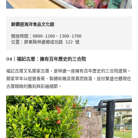
鮮饌道海洋食品文化館
開放時間：0800-1200、1300-1700

位置：屏東縣林邊鄉成功路 122 號
04｜福記古厝：擁有百年歷史的三合院
福記古厝又名鄭家古厝，是林邊一座擁有百年歷史的三合院建築。
鄭家早年以經營香蕉、製糖和雜貨買賣而致富，這份繁盛也體現在
古厝精緻的雕刻與彩繪細節。