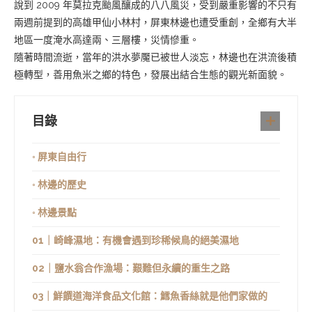
說到 2009 年莫拉克颱風釀成的八八風災，受到嚴重影響的不只有
兩週前提到的高雄甲仙小林村，屏東林邊也遭受重創，全鄉有大半
地區一度淹水高達兩、三層樓，災情慘重。
隨著時間流逝，當年的洪水夢魘已被世人淡忘，林邊也在洪流後積
極轉型，善用魚米之鄉的特色，發展出結合生態的觀光新面貌。
目錄
◦ 屏東自由行
◦ 林邊的歷史
◦ 林邊景點
01｜崎峰濕地：有機會遇到珍稀候鳥的絕美濕地
02｜鹽水翁合作漁場：艱難但永續的重生之路
03｜鮮饌道海洋食品文化館：鱈魚香絲就是他們家做的