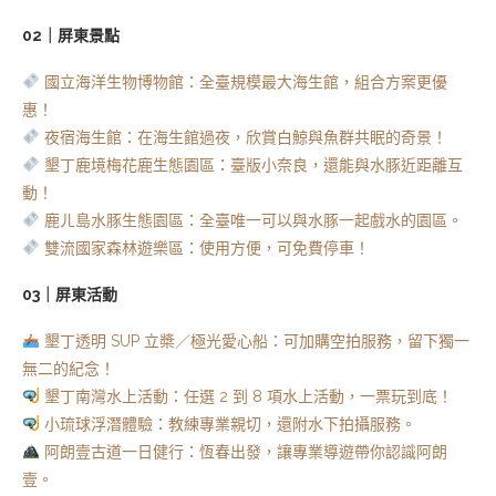
02｜屏東景點
國立海洋生物博物館：全臺規模最大海生館，組合方案更優
惠！
夜宿海生館：在海生館過夜，欣賞白鯨與魚群共眠的奇景！
墾丁鹿境梅花鹿生態園區：臺版小奈良，還能與水豚近距離互
動！
鹿ㄦ島水豚生態園區：全臺唯一可以與水豚一起戲水的園區。
雙流國家森林遊樂區：使用方便，可免費停車！
03｜屏東活動
墾丁透明 SUP 立槳／極光愛心船：可加購空拍服務，留下獨一
無二的紀念！
墾丁南灣水上活動：任選 2 到 8 項水上活動，一票玩到底！
小琉球浮潛體驗：教練專業親切，還附水下拍攝服務。
阿朗壹古道一日健行：恆春出發，讓專業導遊帶你認識阿朗
壹。