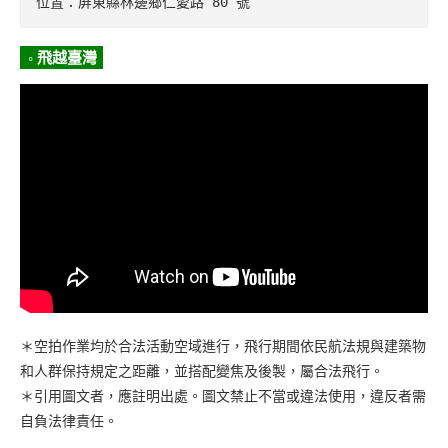
位置：屏東縣林邊鄉仁愛路 80 號
◦ 飛越臺灣
＊空拍作業均於合法活動空域進行，飛行期間依民航法規與建築物
和人群保持規定之距離，並搭配變焦及後製，屬合法飛行。
＊引用圖文者，應註明出處。圖文禁止不當或違法使用，違反者需
自負法律責任。