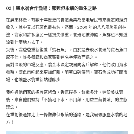
02｜鹽水翁合作漁場：艱難但永續的重生之路
在屏東林邊，有數十年歷史的養殖漁業為當地居民帶來穩定的經濟
收入，其中又以石斑魚最有名，然而，2009 年的八八風災重創林
邊，翁家和許多漁民一樣損失慘重，養殖池被沖毀，魚群也不知道
流到什麼地方去了。
災後，翁爸爸重新復養「寶石魚」，由於過去淡水養殖的寶石魚口
感不佳，許多餐廳和商家聽到這名字便敬而遠之。
面對冷淡的市場反應，翁金木決定親自向客戶解釋，他們改用海水
養殖，讓魚肉吃起來更加鮮甜，隨著口碑傳開，寶石魚成功打開市
場，也讓鹽水翁重新站穩腳步。
我吃過他們家的招牌窯烤魚，香氣撲鼻、鮮嫩多汁，這份美味背
後，來自他們堅持「不抽地下水、不用藥、用益生菌養殖」的生態
理念。
在重創後選擇走上一條艱難但永續的道路，是我最佩服鹽水翁的地
方！