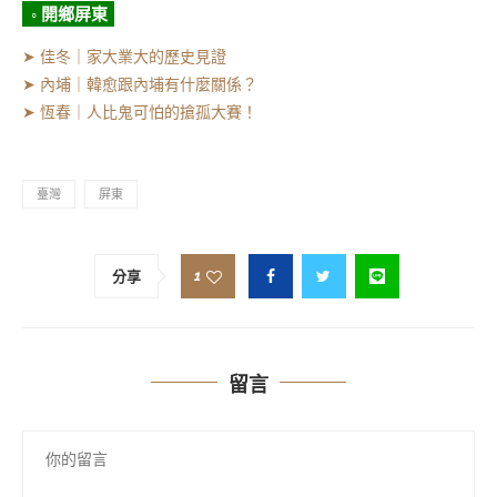
◦ 開鄉屏東
➤ 佳冬｜家大業大的歷史見證
➤ 內埔｜韓愈跟內埔有什麼關係？
➤ 恆春｜人比鬼可怕的搶孤大賽！
臺灣
屏東
1
分享
留言