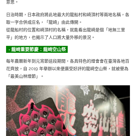
意思。
日治時期，日本政府將此地最大的龍船村和崎頂村等兩地名稱，各
取一字合併成庄名，「龍崎」由此傳開。
從龍船村的位置和崎頂村的名稱，就能看出龍崎是個「地無三里
平」的地方，也揭示了人口將大量外移的景況。
◦ 龍崎重要節慶：龍崎空山祭
每年農曆新年到元宵節這段期間，各具特色的燈會會在臺灣各地百
花齊放，自 2019 年舉辦以來便廣受好評的龍崎空山祭，就被譽為
「最美山林燈節」。