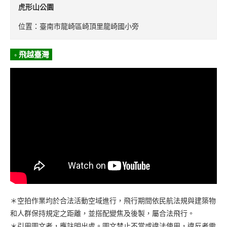
虎形山公園
位置：臺南市龍崎區崎頂里龍崎國小旁
◦ 飛越臺灣
＊空拍作業均於合法活動空域進行，飛行期間依民航法規與建築物
和人群保持規定之距離，並搭配變焦及後製，屬合法飛行。
＊引用圖文者，應註明出處。圖文禁止不當或違法使用，違反者需