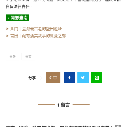
自負法律責任。
◦ 開鄉臺南
➤ 北門｜臺灣最古老的鹽田遺址
➤ 官田｜藏有淒美故事的紅菱之鄉
臺灣
臺南
6
分享
1 留言
回覆