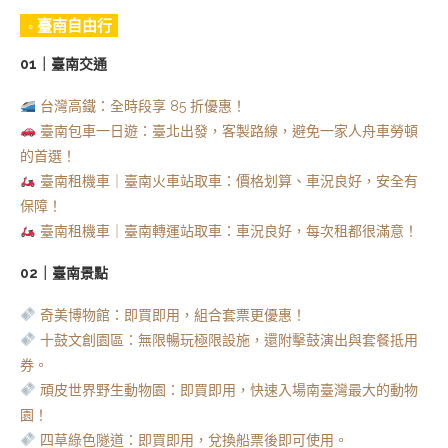
◦ 臺南自由行
01｜臺南交通
台灣高鐵：全時段享 85 折優惠！
臺南包車一日遊：臺北出發，客製路線，避免一家人舟車勞頓
的首選！
臺南租機車｜臺南火車站取車：價格划算、車況良好，安全有
保障！
臺南租機車｜臺南轉運站取車：車況良好，每次租都很滿意！
02｜臺南景點
奇美博物館：即買即用，組合套票更優惠！
十鼓文創園區：無限暢玩極限設施，還附擊鼓演出與套餐抵用
券。
頑皮世界野生動物園：即買即用，快速入場南臺灣最大的動物
園！
四草綠色隧道：即買即用，兌換船票後即可使用。