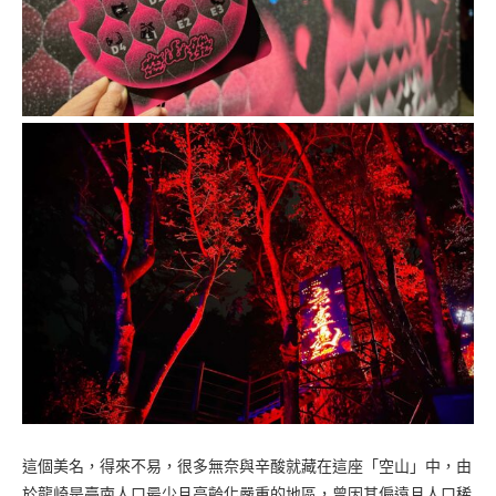
這個美名，得來不易，很多無奈與辛酸就藏在這座「空山」中，由
於龍崎是臺南人口最少且高齡化嚴重的地區，曾因其偏遠且人口稀