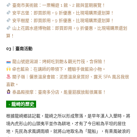
臺南市美術館：一票暢遊 1 館、2 館與當期展覽！
安平古堡：即買即用，9 折優惠，比現場購票還划算！
安平樹屋：即買即用，9 折優惠，比現場購票還划算！
山上花園水道博物館：即買即用，9 折優惠，比現場購票還划
算！
03｜臺南活動
龍山號遊潟湖：烤蚵吃到飽＆觀光竹筏，含保險！
卓也藍染：在講師的帶領下，體驗手做藍染小物。
關子嶺｜儷景溫泉會館：泥漿溫泉泉質好、露天 SPA 風呂我很
喜歡。
泰晶殿按摩：臺南多分店，能量筋膜放鬆很厲害！
◦ 龍崎的歷史
根據龍崎鄉誌記載，龍崎之所以形成聚落，是早年漢人入墾時，將
境內虎形山的山頭夷平並作為耕地，才有了今日較為平坦的居住
地，先民為求風調雨順，就將山地取名為「龍船」，有乘風破浪的