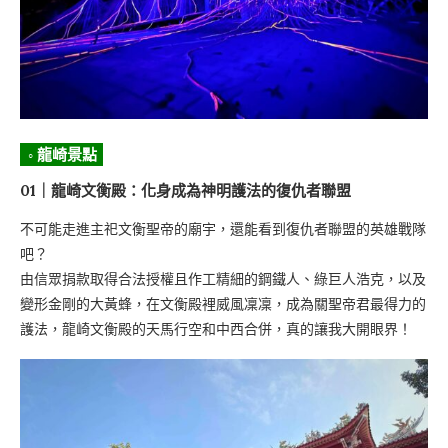
◦ 龍崎景點
01｜龍崎文衡殿：化身成為神明護法的復仇者聯盟
不可能走進主祀文衡聖帝的廟宇，還能看到復仇者聯盟的英雄戰隊
吧？
由信眾捐款取得合法授權且作工精細的鋼鐵人、綠巨人浩克，以及
變形金剛的大黃蜂，在文衡殿裡威風凜凜，成為關聖帝君最得力的
護法，龍崎文衡殿的天馬行空和中西合併，真的讓我大開眼界！