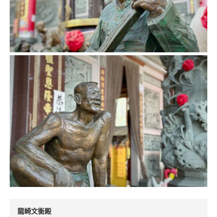
龍崎文衡殿