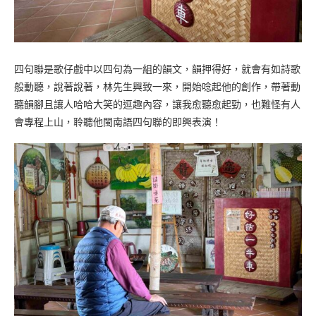
四句聯是歌仔戲中以四句為一組的韻文，韻押得好，就會有如詩歌
般動聽，說著說著，林先生興致一來，開始唸起他的創作，帶著動
聽韻腳且讓人哈哈大笑的逗趣內容，讓我愈聽愈起勁，也難怪有人
會專程上山，聆聽他閩南語四句聯的即興表演！