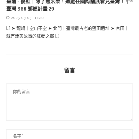
臺南 ◦ 後壁｜除了無米樂，還能在國際蘭展看見臺灣！｜
臺灣 368 鄉鎮計畫 29
2025-03-05 - 17:20
[…] ➤ 龍崎｜空山不空 ➤ 北門｜臺灣最古老的鹽田遺址 ➤ 官田｜
藏有淒美故事的紅菱之鄉 […]
留言