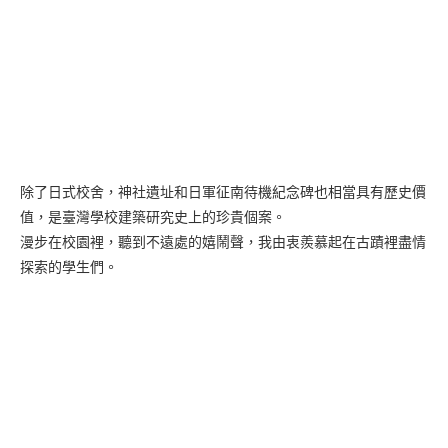
除了日式校舍，神社遺址和日軍征南待機紀念碑也相當具有歷史價
值，是臺灣學校建築研究史上的珍貴個案。
漫步在校園裡，聽到不遠處的嬉鬧聲，我由衷羨慕起在古蹟裡盡情
探索的學生們。