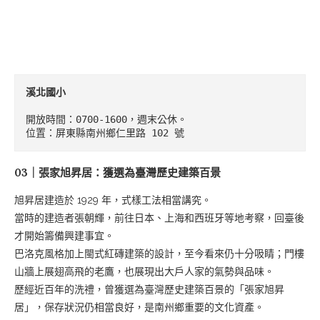
溪北國小
開放時間：0700-1600，週末公休。

位置：屏東縣南州鄉仁里路 102 號
03｜張家旭昇居：獲選為臺灣歷史建築百景
旭昇居建造於 1929 年，式樣工法相當講究。
當時的建造者張朝輝，前往日本、上海和西班牙等地考察，回臺後
才開始籌備興建事宜。
巴洛克風格加上閩式紅磚建築的設計，至今看來仍十分吸睛；門樓
山牆上展翅高飛的老鷹，也展現出大戶人家的氣勢與品味。
歷經近百年的洗禮，曾獲選為臺灣歷史建築百景的「張家旭昇
居」，保存狀況仍相當良好，是南州鄉重要的文化資產。