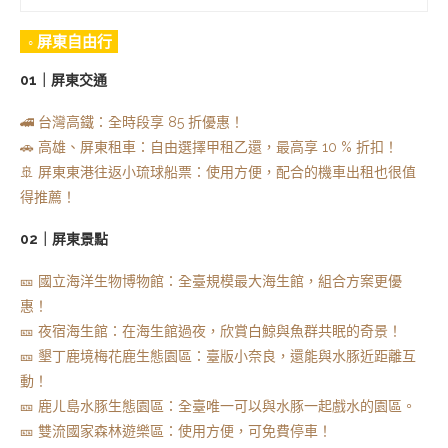
◦ 屏東自由行
01｜屏東交通
🚄 台灣高鐵：全時段享 85 折優惠！
🚗 高雄、屏東租車：自由選擇甲租乙還，最高享 10 % 折扣！
🚢 屏東東港往返小琉球船票：使用方便，配合的機車出租也很值
得推薦！
02｜屏東景點
🎫 國立海洋生物博物館：全臺規模最大海生館，組合方案更優
惠！
🎫 夜宿海生館：在海生館過夜，欣賞白鯨與魚群共眠的奇景！
🎫 墾丁鹿境梅花鹿生態園區：臺版小奈良，還能與水豚近距離互
動！
🎫 鹿ㄦ島水豚生態園區：全臺唯一可以與水豚一起戲水的園區。
🎫 雙流國家森林遊樂區：使用方便，可免費停車！