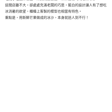
這間店雖不大，卻處處充滿老闆的巧思，藍白的設計讓人有了想吃
冰消暑的欲望，櫃檯上客製的模型也相當有特色。
重點是，用新鮮芒果做成的冰沙，本身就迷人到不行！