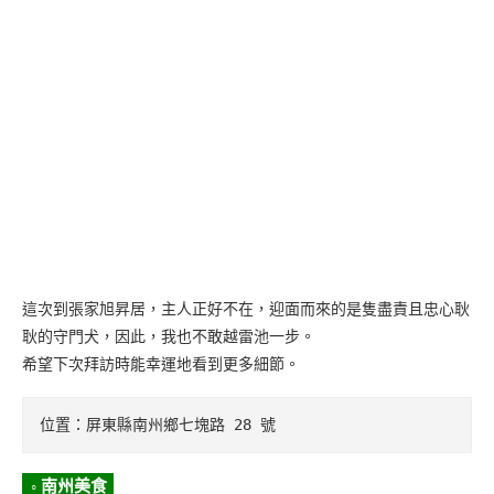
這次到張家旭昇居，主人正好不在，迎面而來的是隻盡責且忠心耿
耿的守門犬，因此，我也不敢越雷池一步。
希望下次拜訪時能幸運地看到更多細節。
位置：屏東縣南州鄉七塊路 28 號
◦ 南州美食