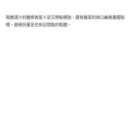
吸飽湯汁的麵條香氣十足又帶點嚼勁，還有酸菜的爽口鹹香畫龍點
睛，是碗份量足也有記憶點的乾麵。