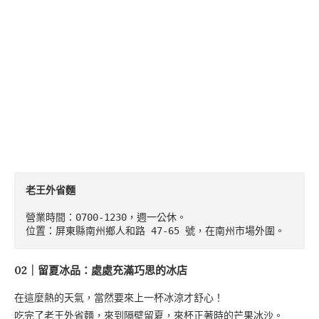
老王外省麵
營業時間：0700-1230，週一公休。

位置：屏東縣南州鄉人和路 47-65 號，在南州市場外圍。
02｜留夏冰品：處處充滿巧思的冰店
在這麼熱的天氣，當然要來上一杯冰涼才舒心！
吃完了老王外省麵，來到隔壁留夏，來杯正著時的芒果冰沙。