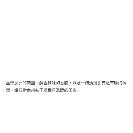
晶瑩透亮的肉圓、鹹香夠味的香腸，以及一碗清淡卻有滋有味的清
湯，讓我對南州有了樸實且溫暖的印象。