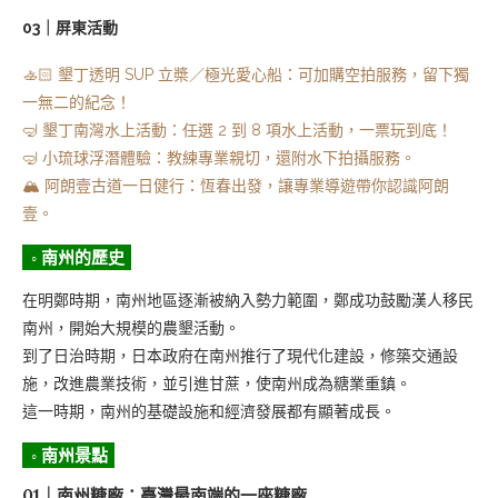
03｜屏東活動
🚣🏻 墾丁透明 SUP 立槳／極光愛心船：可加購空拍服務，留下獨
一無二的紀念！
🤿 墾丁南灣水上活動：任選 2 到 8 項水上活動，一票玩到底！
🤿 小琉球浮潛體驗：教練專業親切，還附水下拍攝服務。
🏔️ 阿朗壹古道一日健行：恆春出發，讓專業導遊帶你認識阿朗
壹。
◦ 南州的歷史
在明鄭時期，南州地區逐漸被納入勢力範圍，鄭成功鼓勵漢人移民
南州，開始大規模的農墾活動。
到了日治時期，日本政府在南州推行了現代化建設，修築交通設
施，改進農業技術，並引進甘蔗，使南州成為糖業重鎮。
這一時期，南州的基礎設施和經濟發展都有顯著成長。
◦ 南州景點
01｜南州糖廠：臺灣最南端的一座糖廠