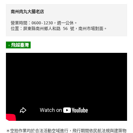
南州肉丸大腸老店
營業時間：0600-1230，週一公休。

位置：屏東縣南州鄉人和路 56 號，南州市場對面。
◦ 飛越臺灣
＊空拍作業均於合法活動空域進行，飛行期間依民航法規與建築物