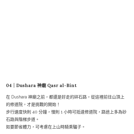
04｜Dushara 神廟 Qasr al-Bint
在 Dushara 神廟之前，都還是好走的碎石路，從這裡前往山頂上
的修道院，才是挑戰的開始！
步行速度快則 40 分鐘，慢則 1 小時可抵達修道院，路途上多為砂
石路與階梯步道。
如要節省體力，可考慮在上山時騎乘驢子。