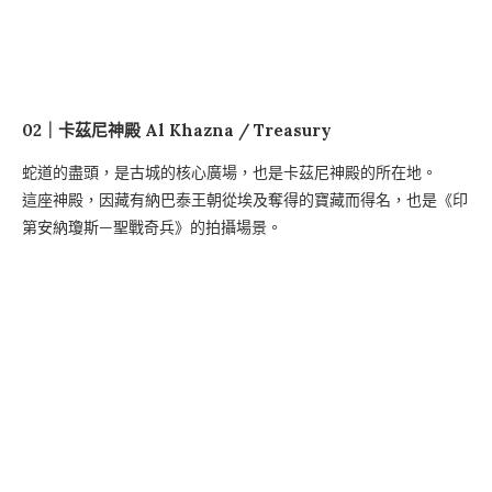
02｜卡茲尼神殿 Al Khazna / Treasury
蛇道的盡頭，是古城的核心廣場，也是卡茲尼神殿的所在地。
這座神殿，因藏有納巴泰王朝從埃及奪得的寶藏而得名，也是《印
第安納瓊斯—聖戰奇兵》的拍攝場景。