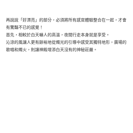
再說說「好漂亮」的部分，必須將所有感官體驗整合在一起，才會
有驚豔不已的感覺！
首先，相較於白天嚇人的高溫，夜間行走本身就是享受。
沁涼的風讓人更有餘裕地從燭光的引導中感受其獨特地形，廣場的
歌唱和燭火，則讓神殿增添白天沒有的神秘莊嚴。