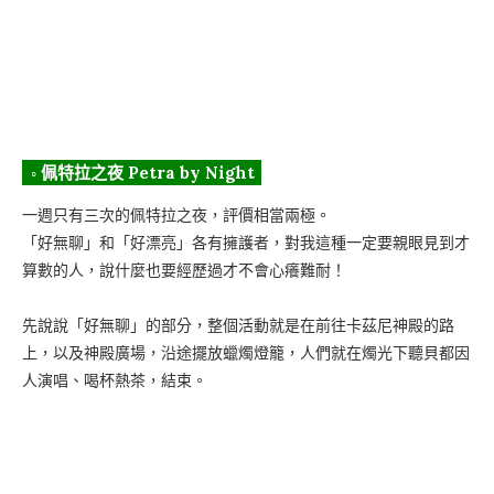
◦ 佩特拉之夜 Petra by Night
一週只有三次的佩特拉之夜，評價相當兩極。
「好無聊」和「好漂亮」各有擁護者，對我這種一定要親眼見到才
算數的人，說什麼也要經歷過才不會心癢難耐！
先說說「好無聊」的部分，整個活動就是在前往卡茲尼神殿的路
上，以及神殿廣場，沿途擺放蠟燭燈籠，人們就在燭光下聽貝都因
人演唱、喝杯熱茶，結束。