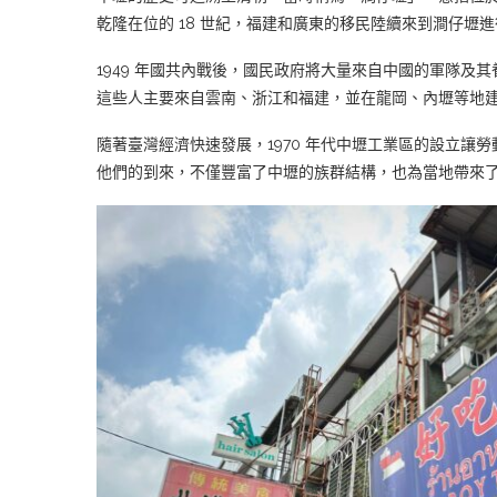
乾隆在位的 18 世紀，福建和廣東的移民陸續來到澗仔
1949 年國共內戰後，國民政府將大量來自中國的軍隊及
這些人主要來自雲南、浙江和福建，並在龍岡、內壢等地
隨著臺灣經濟快速發展，1970 年代中壢工業區的設立讓
他們的到來，不僅豐富了中壢的族群結構，也為當地帶來