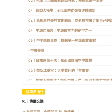
02｜桃園市立圖書館龍岡分館：外觀就像一本書
03｜龍岡大操場：全民國防從強身健體開始
04｜馬祖新村眷村文創園區：以影視推廣走出自己的
05｜中壢仁海宮：中壢最古老的廟宇之一
06｜中平路故事館：桃園第一座城市故事館
◦ 中壢美食
01｜國旗屋米干店：萬面國旗海空中飄揚
02｜益新冰菓室：大受歡迎的「芒果爽」
03｜榕樹下綿綿冰：許多中壢人從小吃到大的老字號
◦ 飛越臺灣
◦ 桃園自由行
◦ 開鄉桃園
01｜桃園交通
🚄 台灣高鐵：全時段享 85 折優惠！