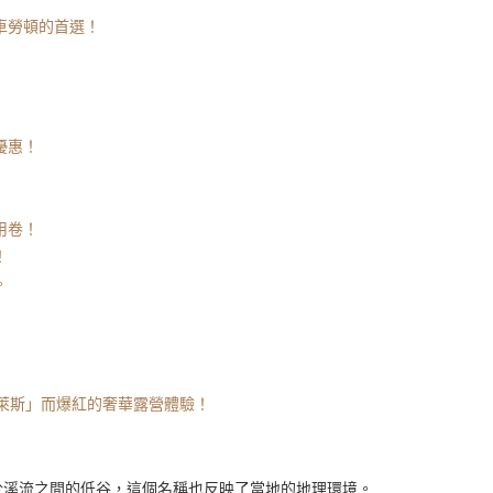
車勞頓的首選！
優惠！
用卷！
！
。
斯萊斯」而爆紅的奢華露營體驗！
於溪流之間的低谷，這個名稱也反映了當地的地理環境。