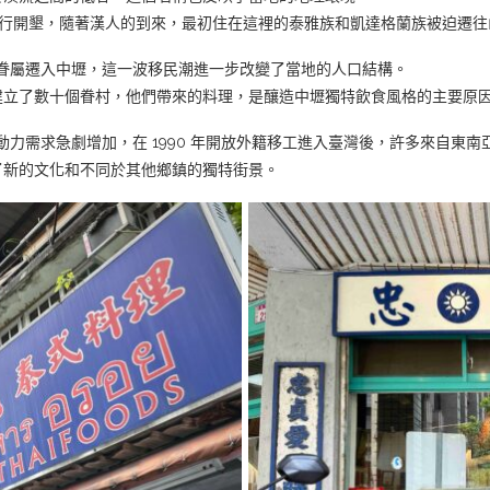
壢進行開墾，隨著漢人的到來，最初住在這裡的泰雅族和凱達格蘭族被迫遷往
其眷屬遷入中壢，這一波移民潮進一步改變了當地的人口結構。
建立了數十個眷村，他們帶來的料理，是釀造中壢獨特飲食風格的主要原
勞動力需求急劇增加，在 1990 年開放外籍移工進入臺灣後，許多來自東
了新的文化和不同於其他鄉鎮的獨特街景。