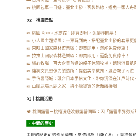
🚗 桃園包車一日遊：臺北出發，客製路線，避免一家人舟
02｜桃園景點
🎫 桃園 Xpark 水族館：即買即用，免排隊購票！
🎫 小人國主題樂園：一票玩到底，搭配臺北出發的套票更
🎫 東眼山國家森林遊樂區：即買即用，還能免費停車！
🎫 拉拉山國家森林遊樂區：即買即用，還能免費停車！
🎫 埔心牧場：百大企業首選的親子休閒牧場，還贈消費抵
🎫 雄獅文具想像力製造所：提倡美學教育，適合親子同遊
🎫 手信霧隱城：融合日本手信文化，帶你沉浸在江戶時代
🎫 山腳鹿場水鹿之家：與小鹿寶寶的近距離接觸！
03｜桃園活動
🏕️ 桃園露營－桃禧漫遊渡假露營園區：因「露營車界勞
◦ 中壢的歷史
中壢的歷史可追溯至清朝，當時稱為「澗仔壢」，意指位