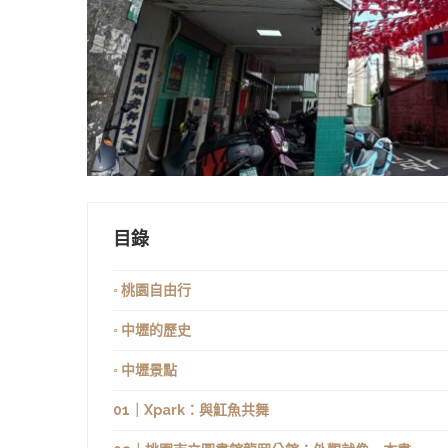
目錄
◦ 桃園自由行
◦ 中壢的歷史
◦ 中壢景點
01｜Xpark：與魟魚共舞