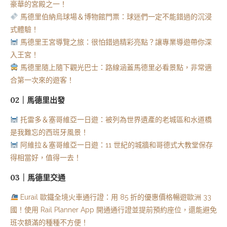
豪華的宮殿之一！
馬德里伯納烏球場＆博物館門票：球迷們一定不能錯過的沉浸
式體驗！
馬德里王宮導覽之旅：很怕錯過精彩亮點？讓專業導遊帶你深
入王宮！
馬德里隨上隨下觀光巴士：路線涵蓋馬德里必看景點，非常適
合第一次來的遊客！
02｜馬德里出發
托雷多＆塞哥維亞一日遊：被列為世界遺產的老城區和水道橋
是我難忘的西班牙風景！
阿維拉＆塞哥維亞一日遊：11 世紀的城牆和哥德式大教堂保存
得相當好，值得一去！
03｜馬德里交通
Eurail 歐鐵全境火車通行證：用 85 折的優惠價格暢遊歐洲 33
國！使用 Rail Planner App 開通通行證並提前預約座位，還能避免
班次額滿的種種不方便！