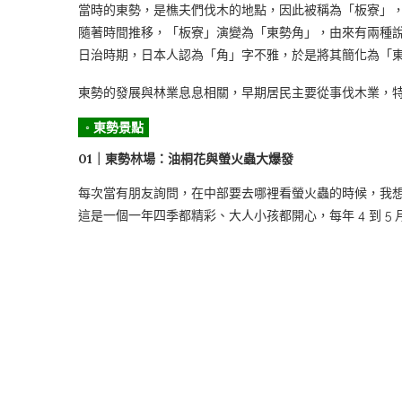
當時的東勢，是樵夫們伐木的地點，因此被稱為「板寮」
隨著時間推移，「板寮」演變為「東勢角」，由來有兩種
日治時期，日本人認為「角」字不雅，於是將其簡化為「
東勢的發展與林業息息相關，早期居民主要從事伐木業，
◦ 東勢景點
01｜東勢林場：油桐花與螢火蟲大爆發
每次當有朋友詢問，在中部要去哪裡看螢火蟲的時候，我
這是一個一年四季都精彩、大人小孩都開心，每年 4 到 5