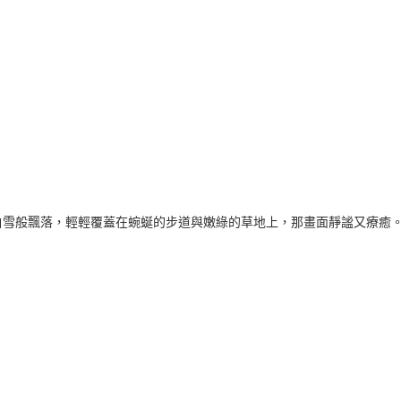
白雪般飄落，輕輕覆蓋在蜿蜒的步道與嫩綠的草地上，那畫面靜謐又療癒