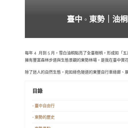
臺中 ◦ 東勢｜油
每年 4 月到 5 月，雪白油桐點亮了全臺樹梢，形成如
擁有豐富森林步道與生態景觀的東勢林場，是我在臺中賞
除了迷人的自然生態，宛如綠色隧道的東豐自行車綠廊、
目錄
◦ 臺中自由行
◦ 東勢的歷史