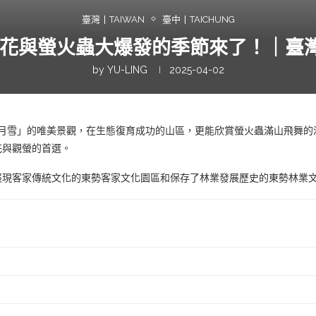
臺灣丨TAIWAN
臺中丨TAICHUNG
桐花與螢火蟲大爆發的季節來了！｜臺灣 3
by
YU-LING
2025-04-02
「五月雪」的唯美景觀，在生態復育成功的山區，更能欣賞螢火蟲滿山飛舞的
花與觀螢的首選。
展現客家傳統文化的東勢客家文化園區和保存了林業發展歷史的東勢林業