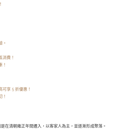
！
驗。
區消費！
車！
可享 5 折優惠！
切！
則是在清朝雍正年間遷入，以客家人為主，並逐漸形成聚落。