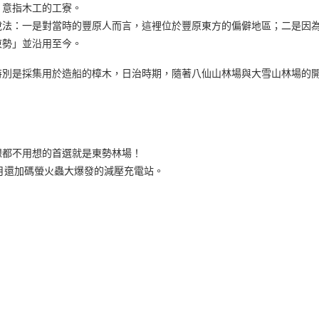
，意指木工的工寮。
說法：一是對當時的豐原人而言，這裡位於豐原東方的偏僻地區；二是因
東勢」並沿用至今。
特別是採集用於造船的樟木，日治時期，隨著八仙山林場與大雪山林場的
想都不用想的首選就是東勢林場！
 月還加碼螢火蟲大爆發的減壓充電站。