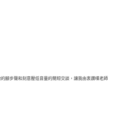
微的腳步聲和刻意壓低音量的簡短交談，讓我由衷讚嘆老師