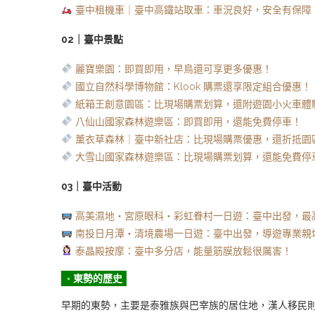
臺中租機車｜臺中高鐵站取車：車況良好，安全有保障
02｜臺中景點
麗寶樂園：即買即用，早鳥還可享更多優惠！
國立自然科學博物館：Klook 購票還享限定組合優惠！
紙箱王創意園區：比現場購票划算，還附遊園小火車體
八仙山國家森林遊樂區：即買即用，還能免費停車！
薰衣草森林｜臺中新社店：比現場購票優惠，還折抵園
大雪山國家森林遊樂區：比現場購票划算，還能免費停
03｜臺中活動
高美濕地・宮原眼科・彩虹眷村一日遊：臺中出發，最高
南投日月潭・清境農場一日遊：臺中出發，導遊專業親
泰晶殿按摩：臺中多分店，能量筋膜放鬆很厲害！
◦ 東勢的歷史
早期的東勢，主要是泰雅族與巴宰族的居住地，漢人移民