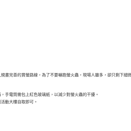
入規畫完善的賞螢路線，為了不要嚇跑螢火蟲，現場人雖多，卻只剩下細
攝，手電筒需包上紅色玻璃紙，以減少對螢火蟲的干擾。
到活動大樓自取即可。