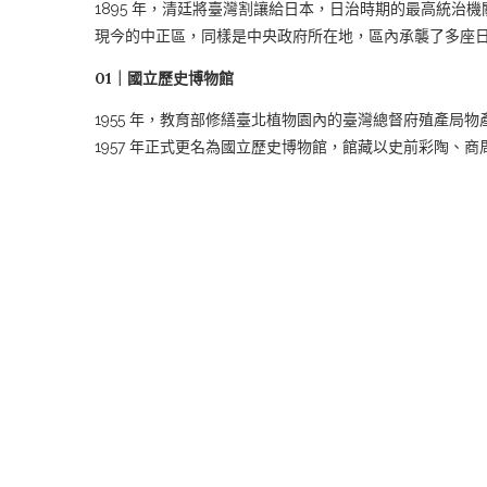
1895 年，清廷將臺灣割讓給日本，日治時期的最高統
現今的中正區，同樣是中央政府所在地，區內承襲了多座
01｜國立歷史博物館
1955 年，教育部修繕臺北植物園內的臺灣總督府殖產局物
1957 年正式更名為國立歷史博物館，館藏以史前彩陶