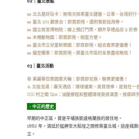
02｜臺北景點
🎫 北北基好玩卡：無限次搭乘臺北捷運、公車、台灣好行
🎫 臺北 101 觀景台：即買即用，還附餐飲抵用券。
🎫 國立故宮博物院：線上預訂門票，額外享禮品店 9 折券
🎫 木柵動物園：即買即用，相當方便。
🎫 臺北市立兒童新樂園：即買即用，組合套票更優惠！
🎫 貓空纜車：即買即用，將臺北市區的全景盡收眼底！
03｜臺北活動
🎡 美麗華百樂園摩天輪：即買即兌換，聯票更優惠！
♨️ 北投泡湯｜春天酒店：環境優美、泉質很棒，是我在一
💆🏻‍♀️ 村之閣 Spa：油壓療程和整體環境我很滿意，按摩
◦ 中正的歷史
早期的中正區，曾是平埔族凱達格蘭族的居住地。
1882 年，清廷於艋舺至大稻埕之間修築臺北城，這座
立。