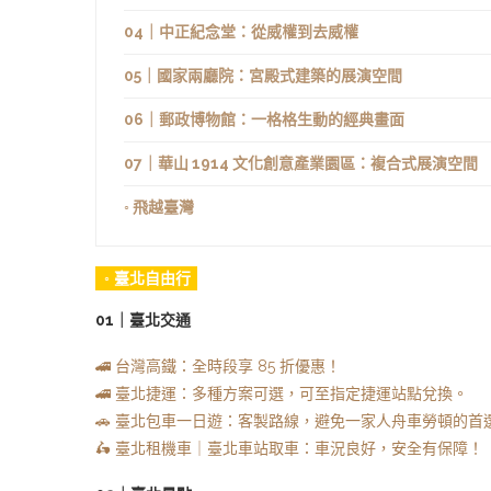
04｜中正紀念堂：從威權到去威權
05｜國家兩廳院：宮殿式建築的展演空間
06｜郵政博物館：一格格生動的經典畫面
07｜華山 1914 文化創意產業園區：複合式展演空間
◦ 飛越臺灣
◦ 臺北自由行
01｜臺北交通
🚄 台灣高鐵：全時段享 85 折優惠！
🚄 臺北捷運：多種方案可選，可至指定捷運站點兌換。
🚗 臺北包車一日遊：客製路線，避免一家人舟車勞頓的首
🛵 臺北租機車｜臺北車站取車：車況良好，安全有保障！