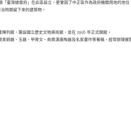
治機關「臺灣總督府」在此區設立，更鞏固了中正區作為政府機關用地的地位
日治時期留下來的建築物。
產陳列館，籌設國立歷史文物美術館，並在 1956 年正式開館。
、商周青銅器、玉器、甲骨文、商周漢唐陶器及名家畫作等著稱，經常辦理展