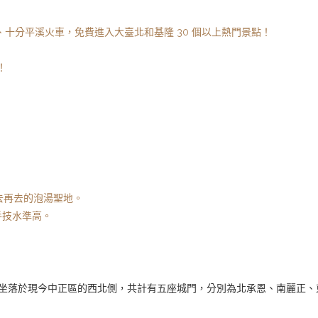
、十分平溪火車，免費進入大臺北和基隆 30 個以上熱門景點！
！
去再去的泡湯聖地。
師手技水準高。
城廓坐落於現今中正區的西北側，共計有五座城門，分別為北承恩、南麗正