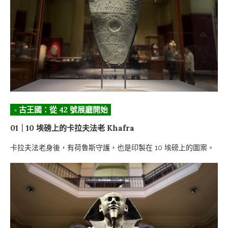
◦ 古王國：從 42 號展廳開始
01｜10 埃磅上的卡拉夫法老
Khafra
卡拉夫法老身後，有荷魯斯守護，也是印製在 10 埃磅上的圖案。