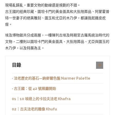
現場亂歸亂，重要文物的動線還是規劃的不錯。
古王國的經典珍藏、圖坦卡門的黃金面具和大批陪葬品、阿蒙霍普
特一世妻子的絕美雕刻、圖玉和尤亞的木乃伊，都讓我起雞皮疙
瘩。
埃及博物館共分成兩層，一樓陳列古埃及時期至古羅馬統治時代的
文物，二樓則以圖坦卡門的黃金面具、大批陪葬品、尤亞與圖玉的
木乃伊，以及特展為主。
目錄
◦ 法老歷史的基石—納麥爾色盤 Narmer Palette
◦ 古王國：從 42 號展廳開始
01｜10 埃磅上的卡拉夫法老 Khafra
02｜古夫法老的雕像 Khufu