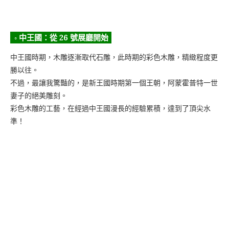
◦ 中王國：從 26 號展廳開始
中王國時期，木雕逐漸取代石雕，此時期的彩色木雕，精緻程度更
勝以往。
不過，最讓我驚豔的，是新王國時期第一個王朝，阿蒙霍普特一世
妻子的絕美雕刻。
彩色木雕的工藝，在經過中王國漫長的經驗累積，達到了頂尖水
準！