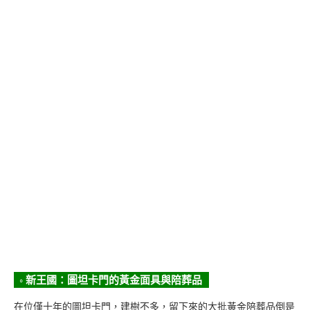
◦ 新王國：圖坦卡門的黃金面具與陪葬品
在位僅十年的圖坦卡門，建樹不多，留下來的大批黃金陪葬品倒是