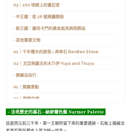
03｜200 埃鎊上的書記官
◦ 中王國：從 26 號展廳開始
◦ 新王國：圖坦卡門的黃金面具與陪葬品
◦ 其他重要文物
01｜千年積木的原型—奔奔石 BenBen Stone
02｜尤亞與圖玉的木乃伊 Yuya and Thuya
◦ 開羅自由行
01｜開羅景點
02｜開羅交通
03｜開羅住宿
◦ 法老歷史的基石—納麥爾色盤 Narmer Palette
這是西元前三千年，第一王朝所留下來的重要遺跡，石板上描繪法
老美尼斯在歷史上首次統一埃及。