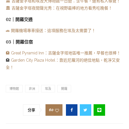
🏛️ 吉薩金字塔和埃及大博物館一日遊：含午餐，還有私人導覽！
🏛️ 吉薩金字塔夜間聲光秀：在視野最棒的地方看秀吃晚餐！
02｜開羅交通
🚗 開羅機場專車接送：這項服務在埃及太需要了！
03｜開羅住宿
🏨 Great Pyramid Inn：吉薩金字塔地區唯一推薦，早餐也很棒！
🏨
Garden City Plaza Hotel：靠近尼羅河的絕佳地點，乾淨又安
全！
博物館
非洲
埃及
開羅
60
分享