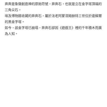
奔奔是象徵創造神的原始符號，奔奔石，也就是立在金字塔頂端的
三角尖石。
埃及博物館收藏的奔奔石，屬於法老阿蒙涅姆赫特三世位於達蘇爾
的黑金字塔。
如今，該金字塔已崩塌，奔奔石卻因《遊戲王》裡的千年積木而廣
為人知。