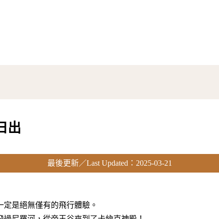
日出
最後更新／Last Updated：2025-03-21
一定是絕無僅有的飛行體驗。
飛過尼羅河，從帝王谷來到了卡納克神殿！