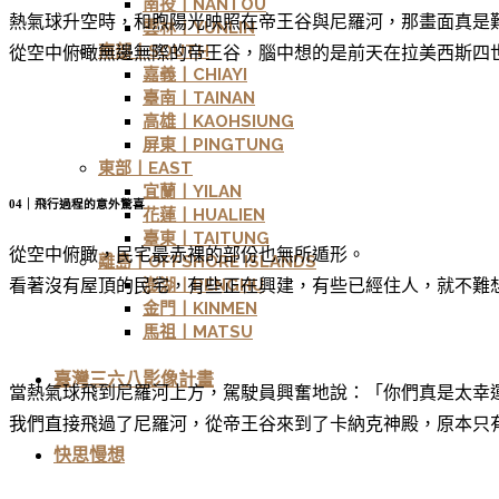
南投丨NANTOU
熱氣球升空時，和煦陽光映照在帝王谷與尼羅河，那畫面真是
雲林丨YUNLIN
南部丨SOUTH
從空中俯瞰無邊無際的帝王谷，腦中想的是前天在拉美西斯四
嘉義丨CHIAYI
臺南丨TAINAN
高雄丨KAOHSIUNG
屏東丨PINGTUNG
東部丨EAST
宜蘭丨YILAN
04｜飛行過程的意外驚喜
花蓮丨HUALIEN
臺東丨TAITUNG
從空中俯瞰，民宅最赤裸的部份也無所遁形。
離島丨OFFSHORE ISLANDS
澎湖丨PENGHU
看著沒有屋頂的民宅，有些正在興建，有些已經住人，就不難
金門丨KINMEN
馬祖丨MATSU
臺灣三六八影像計畫
當熱氣球飛到尼羅河上方，駕駛員興奮地說：「你們真是太幸
我們直接飛過了尼羅河，從帝王谷來到了卡納克神殿，原本只有 2
快思慢想