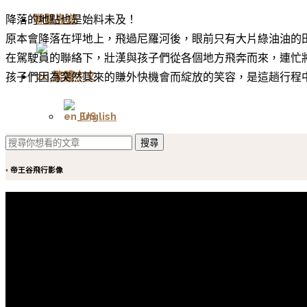
聯繫島遊
降落的地點也是始料未及！
原本會降落在坪地上，飛過尼羅河後，眼前只有大片綠油油的
在駕駛員的聯絡下，壯漢與孩子們從各個地方飛奔而來，連忙
繁體中文
孩子們因為突然其來的賺外快機會而綻放的笑容，是這趟行程
English
搜尋
◦ 帝王谷飛行影像