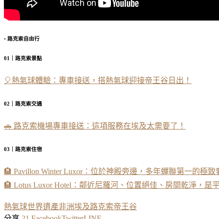
◦ 路克索自由行
01｜路克索景點
🎈熱氣球體驗：專車接送，搭熱氣球迎接帝王谷日出！
02｜路克索交通
🚗 路克索機場專車接送：這項服務在埃及太需要了！
03｜路克索住宿
🏨 Pavillon Winter Luxor：位於神殿旁邊，多年蟬聯第一的極
🏨 Lotus Luxor Hotel：鄰近尼羅河、位置絕佳、房間乾淨
熱氣球
世界遺產
非洲
埃及
路克索
帝王谷
分享
21
Facebook
Twitter
LINE