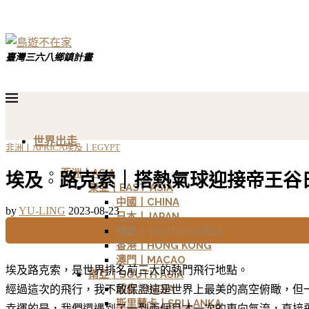
臺灣三六八鄉鎮計畫
世界出走
非洲丨AFRICA
埃及丨EGYPT
亞洲丨ASIA
埃及 ◦ 路克索｜搭熱氣球迎接帝王谷
東亞丨EAST ASIA
中國丨CHINA
by
YU-LING
2023-08-23
日本丨JAPAN
韓國丨SOUTH KOREA
香港丨HONG KONG
澳門丨MACAO
埃及路克索，是世界排名前三大的熱門飛行地點。
南亞丨SOUTH ASIA
印度丨INDIA
經過這次的飛行，我不敢保證這是世界上最美的高空俯瞰，但
斯里蘭卡丨SRI LANKA
幸運的是，我們還遇到了一到兩個月才一次的東向氣流，直接