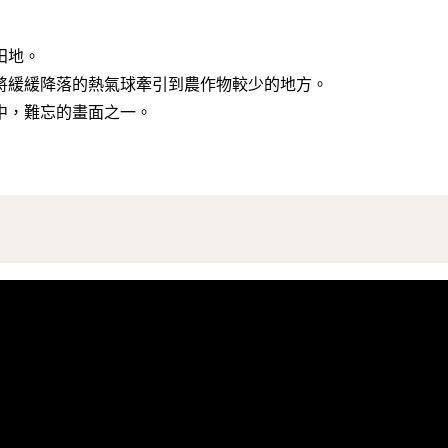
田地。
將緩緩降落的熱氣球牽引到農作物較少的地方。
中，難忘的畫面之一。