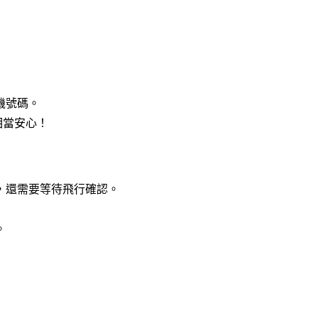
機號碼。
相當安心！
，還需要等待飛行確認。
。