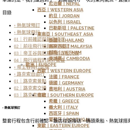
尼泊爾丨NEPAL
西亞丨WESTERN ASIA
目錄
約旦丨JORDAN
以色列丨ISRAEL
◦ 熱氣球預訂
巴勒斯坦丨PALESTINE
◦ 熱氣球飛行
東南亞丨SOUTHEAST ASIA
01｜行前確認與飯店接送
泰國丨THAILAND
馬來西亞丨MALAYSIA
02｜前往飛行場與飛行確認
越南丨VIETNAM
03｜帝王谷與尼羅河的日出大景
柬埔寨丨CAMBODIA
04｜飛行過程的意外驚喜
歐洲丨EUROPE
◦ 帝王谷飛行影像
西歐丨WESTERN EUROPE
◦ 路克索自由行
法國丨FRANCE
01｜路克索景點
德國丨GERMANY
02｜路克索交通
奧地利丨AUSTRIA
南歐丨SOUTHERN EUROPE
03｜路克索住宿
希臘丨GREECE
義大利丨ITALY
◦ 熱氣球預訂
西班牙丨SPAIN
葡萄牙丨PORTUGAL
整套行程包含行前確認、飯店往返接送、碼頭乘船、熱氣球搭乘，一共是 5
東歐丨EASTERN EUROPE