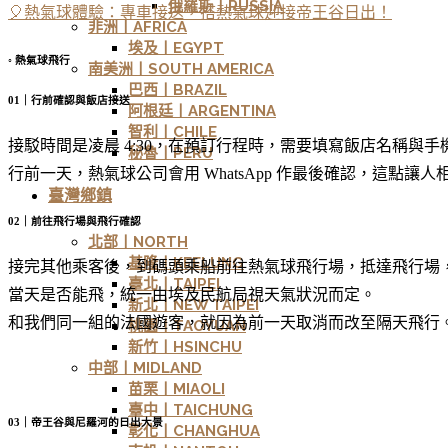
俄羅斯丨RUSSIA
🎈熱氣球體驗：專車接送，搭熱氣球迎接帝王谷日出！
非洲丨AFRICA
埃及丨EGYPT
◦ 熱氣球飛行
南美洲丨SOUTH AMERICA
巴西丨BRAZIL
01｜行前確認與飯店接送
阿根廷丨ARGENTINA
智利丨CHILE
接駁時間是凌晨 4:30，在預訂行程時，需要填寫飯店名稱與手
秘魯丨PERU
行前一天，熱氣球公司會用 WhatsApp 作最後確認，這點讓人
臺灣鄉鎮
02｜前往飛行場與飛行確認
北部丨NORTH
基隆丨KEELUNG
接完其他乘客後，到碼頭乘船前往熱氣球飛行場，抵達飛行場
臺北丨TAIPEI
當天是否能飛，統一由埃及民航局視天氣狀況而定。
新北丨NEW TAIPEI
和我們同一組的法國遊客，就因為前一天取消而改至隔天飛行
桃園丨TAOYUAN
新竹丨HSINCHU
中部丨MIDLAND
苗栗丨MIAOLI
臺中丨TAICHUNG
03｜帝王谷與尼羅河的日出大景
彰化丨CHANGHUA