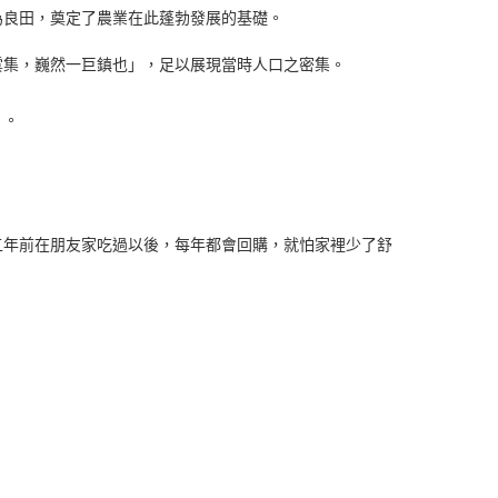
為良田，奠定了農業在此蓬勃發展的基礎。
雲集，巍然一巨鎮也」，足以展現當時人口之密集。
」。
五年前在朋友家吃過以後，每年都會回購，就怕家裡少了舒