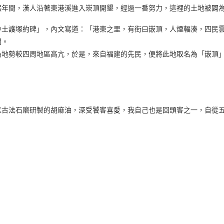
熙年間，漢人沿著東港溪進入崁頂開墾，經過一番努力，這裡的土地被闢
沙土護塚約碑」，內文寫道：「港東之里，有街曰嵌頂，人煙輻湊，四民
關。
為地勢較四周地區高亢，於是，來自福建的先民，便將此地取名為「嵌頂
以古法石磨研製的胡麻油，深受饕客喜愛，我自己也是回頭客之一，自從