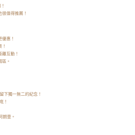
扣！
也很值得推薦！
更優惠！
景！
距離互動！
園區。
務，留下獨一無二的紀念！
到底！
阿朗壹。