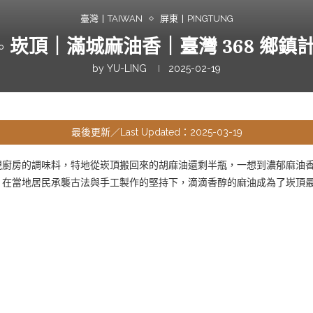
臺灣丨TAIWAN
屏東丨PINGTUNG
◦ 崁頂｜滿城麻油香｜臺灣 368 鄉鎮計
by
YU-LING
2025-02-19
最後更新／Last Updated：2025-03-19
視廚房的調味料，特地從崁頂搬回來的胡麻油還剩半瓶，一想到濃郁麻油
，在當地居民承襲古法與手工製作的堅持下，滴滴香醇的麻油成為了崁頂