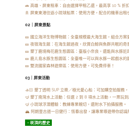
🚗 高雄、屏東租車：自由選擇甲租乙還，最高享 10 % 折
🚢 屏東東港往返小琉球船票：使用方便，配合的機車出租
02｜屏東景點
🎫 國立海洋生物博物館：全臺規模最大海生館，組合方案
🎫 夜宿海生館：在海生館過夜，欣賞白鯨與魚群共眠的奇
🎫 墾丁鹿境梅花鹿生態園區：臺版小奈良，還能與水豚近
🎫 鹿ㄦ島水豚生態園區：全臺唯一可以與水豚一起戲水的
🎫 雙流國家森林遊樂區：使用方便，可免費停車！
03｜屏東活動
🚣🏻 墾丁透明 SUP 立槳／極光愛心船：可加購空拍服
🤿 墾丁南灣水上活動：任選 2 到 8 項水上活動，一票玩
🤿 小琉球浮潛體驗：教練專業親切，還附水下拍攝服務。
🏔️ 阿朗壹古道一日健行：恆春出發，讓專業導遊帶你認識
◦ 崁頂的歷史