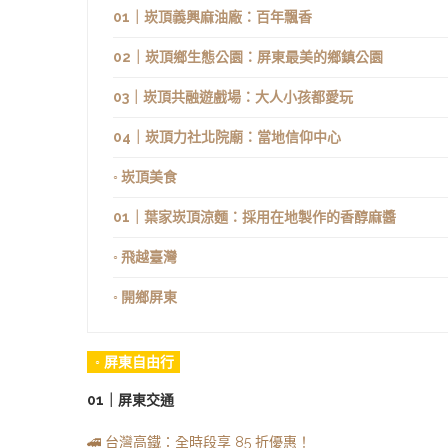
01｜崁頂義興麻油廠：百年飄香
02｜崁頂鄉生態公園：屏東最美的鄉鎮公園
03｜崁頂共融遊戲場：大人小孩都愛玩
04｜崁頂力社北院廟：當地信仰中心
◦ 崁頂美食
01｜葉家崁頂涼麵：採用在地製作的香醇麻醬
◦ 飛越臺灣
◦ 開鄉屏東
◦ 屏東自由行
01｜屏東交通
🚄 台灣高鐵：全時段享 85 折優惠！