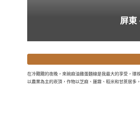
屏東 
在冷颼颼的夜晚，來碗麻油雞蛋麵線是我最大的享受，環
以農業為主的崁頂，作物以芝麻、蓮霧、稻米和甘蔗居多