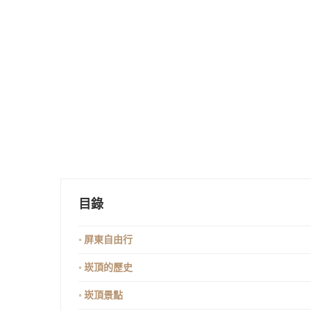
目錄
◦ 屏東自由行
◦ 崁頂的歷史
◦ 崁頂景點