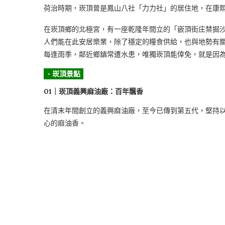
荷治時期，崁頂曾是鳳山八社「力力社」的居住地，在康
在崁頂鄉的北極宮，有一座乾隆年間立的「嵌頂街庄禁掘
人們能在此安居樂業，除了穩定的糧食供給，也與地勢有
每逢雨季，鄰近鄉鎮常遭水患，唯獨崁頂能倖免，就是因
◦ 崁頂景點
01｜崁頂義興麻油廠：百年飄香
在清末年間創立的義興麻油廠，至今已傳到第五代，堅持
心的麻油香。