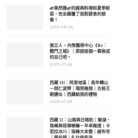
🌿果然匯🌿的經典料理和夏季新
菜，完全顛覆了我對蔬食的想
像！
2026-08-05
張立人 × 內惟藝術中心《Re：
戰鬥之城》｜原諒這個一事無成
的自己吧。
2026-07-29
西藏 III：阿里地區｜馬年轉山
－岡仁波齊｜瑪旁雍措｜古格王
朝遺址｜西藏給我的禮物
2026-07-28
西藏 II：山南與日喀則｜聖湖、
珠峰與班禪喇嘛－羊卓雍措｜卡
若拉冰川｜珠峰大本營｜絨布寺
｜佩枯措｜扎什倫布寺