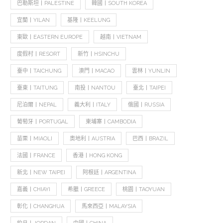
巴勒斯坦丨PALESTINE
韓國丨SOUTH KOREA
宜蘭丨YILAN
基隆丨KEELUNG
東歐丨EASTERN EUROPE
越南丨VIETNAM
度假村丨RESORT
新竹丨HSINCHU
臺中丨TAICHUNG
澳門丨MACAO
雲林丨YUNLIN
臺東丨TAITUNG
南投丨NANTOU
臺北丨TAIPEI
尼泊爾丨NEPAL
義大利丨ITALY
俄國丨RUSSIA
葡萄牙丨PORTUGAL
柬埔寨丨CAMBODIA
苗栗丨MIAOLI
奧地利丨AUSTRIA
巴西丨BRAZIL
法國丨FRANCE
香港丨HONG KONG
新北丨NEW TAIPEI
阿根廷丨ARGENTINA
嘉義丨CHIAYI
希臘丨GREECE
桃園丨TAOYUAN
彰化丨CHANGHUA
馬來西亞丨MALAYSIA