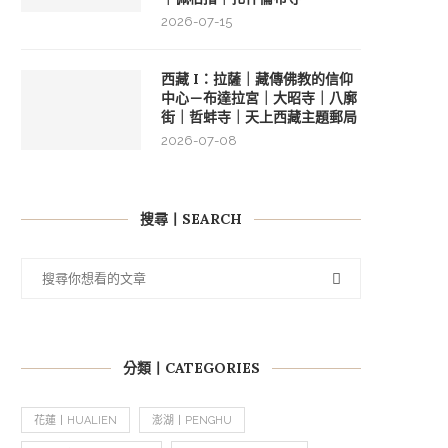
2026-07-15
西藏 I：拉薩｜藏傳佛教的信仰
中心－布達拉宮｜大昭寺｜八廓
街｜哲蚌寺｜天上西藏主題郵局
2026-07-08
搜尋丨SEARCH
分類丨CATEGORIES
花蓮丨HUALIEN
澎湖丨PENGHU