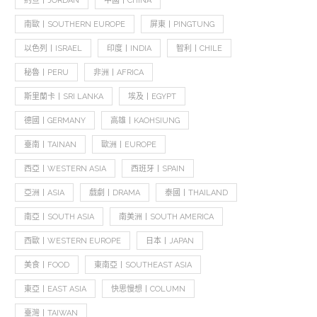
約旦丨JORDAN
中國丨CHINA
南歐丨SOUTHERN EUROPE
屏東丨PINGTUNG
以色列丨ISRAEL
印度丨INDIA
智利丨CHILE
秘魯丨PERU
非洲丨AFRICA
斯里蘭卡丨SRI LANKA
埃及丨EGYPT
德國丨GERMANY
高雄丨KAOHSIUNG
臺南丨TAINAN
歐洲丨EUROPE
西亞丨WESTERN ASIA
西班牙丨SPAIN
亞洲丨ASIA
戲劇丨DRAMA
泰國丨THAILAND
南亞丨SOUTH ASIA
南美洲丨SOUTH AMERICA
西歐丨WESTERN EUROPE
日本丨JAPAN
美食丨FOOD
東南亞丨SOUTHEAST ASIA
東亞丨EAST ASIA
快思慢想丨COLUMN
臺灣丨TAIWAN