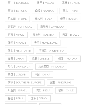
臺中丨TAICHUNG
澳門丨MACAO
雲林丨YUNLIN
臺東丨TAITUNG
南投丨NANTOU
臺北丨TAIPEI
尼泊爾丨NEPAL
義大利丨ITALY
俄國丨RUSSIA
葡萄牙丨PORTUGAL
柬埔寨丨CAMBODIA
苗栗丨MIAOLI
奧地利丨AUSTRIA
巴西丨BRAZIL
法國丨FRANCE
香港丨HONG KONG
新北丨NEW TAIPEI
阿根廷丨ARGENTINA
嘉義丨CHIAYI
希臘丨GREECE
桃園丨TAOYUAN
彰化丨CHANGHUA
馬來西亞丨MALAYSIA
約旦丨JORDAN
中國丨CHINA
南歐丨SOUTHERN EUROPE
屏東丨PINGTUNG
以色列丨ISRAEL
印度丨INDIA
智利丨CHILE
秘魯丨PERU
非洲丨AFRICA