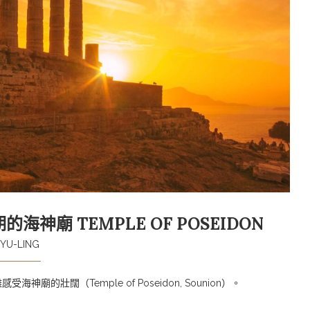
海神廟 TEMPLE OF POSEIDON
YU-LING
壯闊（Temple of Poseidon, Sounion）。