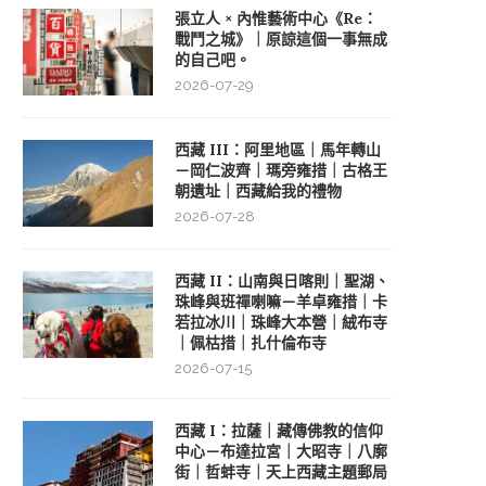
張立人 × 內惟藝術中心《Re：
戰鬥之城》｜原諒這個一事無成
的自己吧。
2026-07-29
西藏 III：阿里地區｜馬年轉山
－岡仁波齊｜瑪旁雍措｜古格王
朝遺址｜西藏給我的禮物
2026-07-28
西藏 II：山南與日喀則｜聖湖、
珠峰與班禪喇嘛－羊卓雍措｜卡
若拉冰川｜珠峰大本營｜絨布寺
｜佩枯措｜扎什倫布寺
2026-07-15
西藏 I：拉薩｜藏傳佛教的信仰
中心－布達拉宮｜大昭寺｜八廓
街｜哲蚌寺｜天上西藏主題郵局