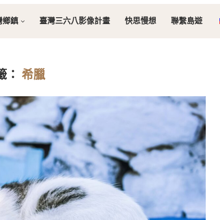
灣鄉鎮
臺灣三六八影像計畫
快思慢想
聯繫島遊
籤：
希臘