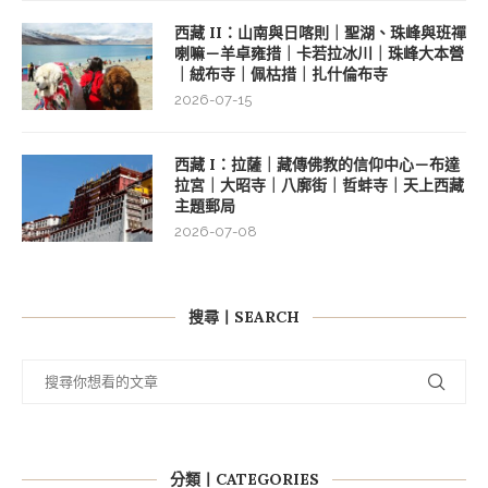
西藏 II：山南與日喀則｜聖湖、珠峰與班禪
喇嘛－羊卓雍措｜卡若拉冰川｜珠峰大本營
｜絨布寺｜佩枯措｜扎什倫布寺
2026-07-15
西藏 I：拉薩｜藏傳佛教的信仰中心－布達
拉宮｜大昭寺｜八廓街｜哲蚌寺｜天上西藏
主題郵局
2026-07-08
搜尋丨SEARCH
分類丨CATEGORIES