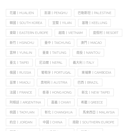
花蓮丨HUALIEN
澎湖丨PENGHU
巴勒斯坦丨PALESTINE
韓國丨SOUTH KOREA
宜蘭丨YILAN
基隆丨KEELUNG
東歐丨EASTERN EUROPE
越南丨VIETNAM
度假村丨RESORT
新竹丨HSINCHU
臺中丨TAICHUNG
澳門丨MACAO
雲林丨YUNLIN
臺東丨TAITUNG
南投丨NANTOU
臺北丨TAIPEI
尼泊爾丨NEPAL
義大利丨ITALY
俄國丨RUSSIA
葡萄牙丨PORTUGAL
柬埔寨丨CAMBODIA
苗栗丨MIAOLI
奧地利丨AUSTRIA
巴西丨BRAZIL
法國丨FRANCE
香港丨HONG KONG
新北丨NEW TAIPEI
阿根廷丨ARGENTINA
嘉義丨CHIAYI
希臘丨GREECE
桃園丨TAOYUAN
彰化丨CHANGHUA
馬來西亞丨MALAYSIA
約旦丨JORDAN
中國丨CHINA
南歐丨SOUTHERN EUROPE