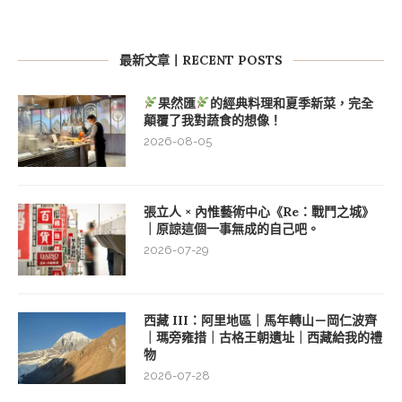
最新文章丨RECENT POSTS
果然匯
的經典料理和夏季新菜，完全
顛覆了我對蔬食的想像！
2026-08-05
張立人 × 內惟藝術中心《Re：戰鬥之城》
｜原諒這個一事無成的自己吧。
2026-07-29
西藏 III：阿里地區｜馬年轉山－岡仁波齊
｜瑪旁雍措｜古格王朝遺址｜西藏給我的禮
物
2026-07-28