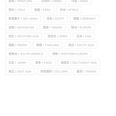
屏東丨PINGTUNG
以色列丨ISRAEL
印度丨INDIA
智利丨CHILE
秘魯丨PERU
非洲丨AFRICA
斯里蘭卡丨SRI LANKA
埃及丨EGYPT
德國丨GERMANY
高雄丨KAOHSIUNG
臺南丨TAINAN
歐洲丨EUROPE
西亞丨WESTERN ASIA
西班牙丨SPAIN
亞洲丨ASIA
戲劇丨DRAMA
泰國丨THAILAND
南亞丨SOUTH ASIA
南美洲丨SOUTH AMERICA
西歐丨WESTERN EUROPE
日本丨JAPAN
美食丨FOOD
東南亞丨SOUTHEAST ASIA
東亞丨EAST ASIA
快思慢想丨COLUMN
臺灣丨TAIWAN