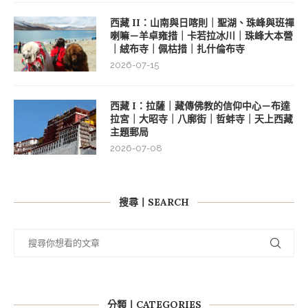
西藏 II：山南與日喀則｜聖湖、珠峰與班禪
喇嘛－羊卓雍措｜卡若拉冰川｜珠峰大本營
｜絨布寺｜佩枯措｜扎什倫布寺
2026-07-15
西藏 I：拉薩｜藏傳佛教的信仰中心－布達
拉宮｜大昭寺｜八廓街｜哲蚌寺｜天上西藏
主題郵局
2026-07-08
搜尋丨SEARCH
分類丨CATEGORIES