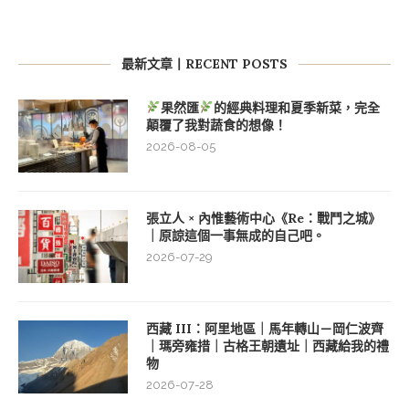
最新文章丨RECENT POSTS
果然匯
的經典料理和夏季新菜，完全
顛覆了我對蔬食的想像！
2026-08-05
張立人 × 內惟藝術中心《Re：戰鬥之城》
｜原諒這個一事無成的自己吧。
2026-07-29
西藏 III：阿里地區｜馬年轉山－岡仁波齊
｜瑪旁雍措｜古格王朝遺址｜西藏給我的禮
物
2026-07-28