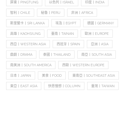
屏東丨PINGTUNG
以色列丨ISRAEL
印度丨INDIA
智利丨CHILE
秘魯丨PERU
非洲丨AFRICA
斯里蘭卡丨SRI LANKA
埃及丨EGYPT
德國丨GERMANY
高雄丨KAOHSIUNG
臺南丨TAINAN
歐洲丨EUROPE
西亞丨WESTERN ASIA
西班牙丨SPAIN
亞洲丨ASIA
戲劇丨DRAMA
泰國丨THAILAND
南亞丨SOUTH ASIA
南美洲丨SOUTH AMERICA
西歐丨WESTERN EUROPE
日本丨JAPAN
美食丨FOOD
東南亞丨SOUTHEAST ASIA
東亞丨EAST ASIA
快思慢想丨COLUMN
臺灣丨TAIWAN