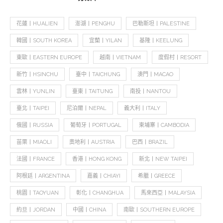
花蓮丨HUALIEN
澎湖丨PENGHU
巴勒斯坦丨PALESTINE
韓國丨SOUTH KOREA
宜蘭丨YILAN
基隆丨KEELUNG
東歐丨EASTERN EUROPE
越南丨VIETNAM
度假村丨RESORT
新竹丨HSINCHU
臺中丨TAICHUNG
澳門丨MACAO
雲林丨YUNLIN
臺東丨TAITUNG
南投丨NANTOU
臺北丨TAIPEI
尼泊爾丨NEPAL
義大利丨ITALY
俄國丨RUSSIA
葡萄牙丨PORTUGAL
柬埔寨丨CAMBODIA
苗栗丨MIAOLI
奧地利丨AUSTRIA
巴西丨BRAZIL
法國丨FRANCE
香港丨HONG KONG
新北丨NEW TAIPEI
阿根廷丨ARGENTINA
嘉義丨CHIAYI
希臘丨GREECE
桃園丨TAOYUAN
彰化丨CHANGHUA
馬來西亞丨MALAYSIA
約旦丨JORDAN
中國丨CHINA
南歐丨SOUTHERN EUROPE