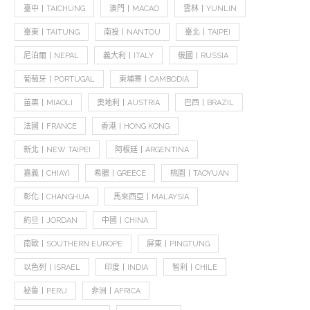
臺中丨TAICHUNG
澳門丨MACAO
雲林丨YUNLIN
臺東丨TAITUNG
南投丨NANTOU
臺北丨TAIPEI
尼泊爾丨NEPAL
義大利丨ITALY
俄國丨RUSSIA
葡萄牙丨PORTUGAL
柬埔寨丨CAMBODIA
苗栗丨MIAOLI
奧地利丨AUSTRIA
巴西丨BRAZIL
法國丨FRANCE
香港丨HONG KONG
新北丨NEW TAIPEI
阿根廷丨ARGENTINA
嘉義丨CHIAYI
希臘丨GREECE
桃園丨TAOYUAN
彰化丨CHANGHUA
馬來西亞丨MALAYSIA
約旦丨JORDAN
中國丨CHINA
南歐丨SOUTHERN EUROPE
屏東丨PINGTUNG
以色列丨ISRAEL
印度丨INDIA
智利丨CHILE
秘魯丨PERU
非洲丨AFRICA