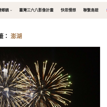
灣鄉鎮
臺灣三六八影像計畫
快思慢想
聯繫島遊
籤：
澎湖