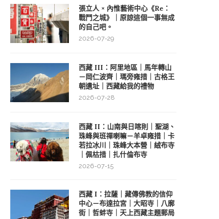
張立人 × 內惟藝術中心《Re：
戰鬥之城》｜原諒這個一事無成
的自己吧。
2026-07-29
西藏 III：阿里地區｜馬年轉山
－岡仁波齊｜瑪旁雍措｜古格王
朝遺址｜西藏給我的禮物
2026-07-28
西藏 II：山南與日喀則｜聖湖、
珠峰與班禪喇嘛－羊卓雍措｜卡
若拉冰川｜珠峰大本營｜絨布寺
｜佩枯措｜扎什倫布寺
2026-07-15
西藏 I：拉薩｜藏傳佛教的信仰
中心－布達拉宮｜大昭寺｜八廓
街｜哲蚌寺｜天上西藏主題郵局