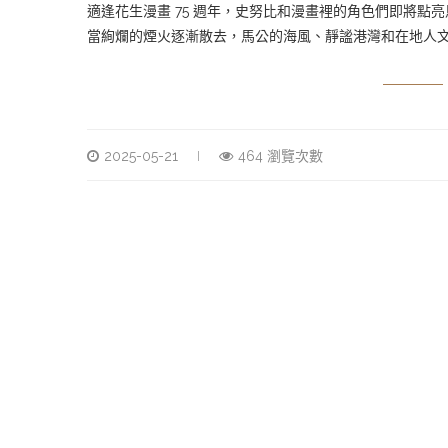
適逢花生漫畫 75 週年，史努比和漫畫裡的角色們即將點
當絢爛的煙火逐漸散去，馬公的海風、靜謐港灣和在地人
2025-05-21
464 瀏覽次數