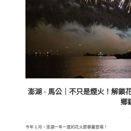
澎湖 ◦ 馬公｜不只是煙火！解鎖
鄉
今年 5 月，澎湖一年一度的花火節華麗登場！