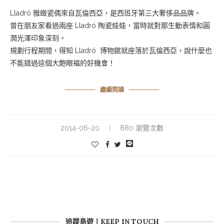
Lladró 雅緻瓷偶來自瓦倫西亞，是西班牙第三大奢侈品品牌。
曾在朋友家看過兩座
Lladró
陶瓷娃娃，當時就對那生動表情和圓
潤光澤印象深刻。
規劃行程期間，得知
Lladró
博物館就
座落於
瓦倫西亞，說什麼也
不能錯過這個大飽眼福的好機會！
繼續閱讀
2014-06-20
880 瀏覽次數
追蹤島遊丨KEEP IN TOUCH