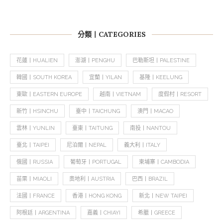
分類丨CATEGORIES
花蓮丨HUALIEN
澎湖丨PENGHU
巴勒斯坦丨PALESTINE
韓國丨SOUTH KOREA
宜蘭丨YILAN
基隆丨KEELUNG
東歐丨EASTERN EUROPE
越南丨VIETNAM
度假村丨RESORT
新竹丨HSINCHU
臺中丨TAICHUNG
澳門丨MACAO
雲林丨YUNLIN
臺東丨TAITUNG
南投丨NANTOU
臺北丨TAIPEI
尼泊爾丨NEPAL
義大利丨ITALY
俄國丨RUSSIA
葡萄牙丨PORTUGAL
柬埔寨丨CAMBODIA
苗栗丨MIAOLI
奧地利丨AUSTRIA
巴西丨BRAZIL
法國丨FRANCE
香港丨HONG KONG
新北丨NEW TAIPEI
阿根廷丨ARGENTINA
嘉義丨CHIAYI
希臘丨GREECE