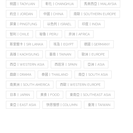
桃園丨TAOYUAN
彰化丨CHANGHUA
馬來西亞丨MALAYSIA
約旦丨JORDAN
中國丨CHINA
南歐丨SOUTHERN EUROPE
屏東丨PINGTUNG
以色列丨ISRAEL
印度丨INDIA
智利丨CHILE
秘魯丨PERU
非洲丨AFRICA
斯里蘭卡丨SRI LANKA
埃及丨EGYPT
德國丨GERMANY
高雄丨KAOHSIUNG
臺南丨TAINAN
歐洲丨EUROPE
西亞丨WESTERN ASIA
西班牙丨SPAIN
亞洲丨ASIA
戲劇丨DRAMA
泰國丨THAILAND
南亞丨SOUTH ASIA
南美洲丨SOUTH AMERICA
西歐丨WESTERN EUROPE
日本丨JAPAN
美食丨FOOD
東南亞丨SOUTHEAST ASIA
東亞丨EAST ASIA
快思慢想丨COLUMN
臺灣丨TAIWAN