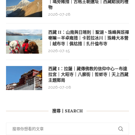
｜瑪旁雍措｜古格王朝遺址｜西藏給我的禮
物
2026-07-28
西藏 II：山南與日喀則｜聖湖、珠峰與班禪
喇嘛－羊卓雍措｜卡若拉冰川｜珠峰大本營
｜絨布寺｜佩枯措｜扎什倫布寺
2026-07-15
西藏 I：拉薩｜藏傳佛教的信仰中心－布達
拉宮｜大昭寺｜八廓街｜哲蚌寺｜天上西藏
主題郵局
2026-07-08
搜尋丨SEARCH