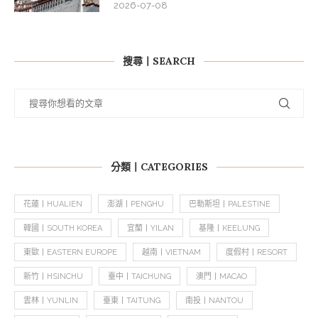
2026-07-08
搜尋丨SEARCH
分類丨CATEGORIES
花蓮丨HUALIEN
澎湖丨PENGHU
巴勒斯坦丨PALESTINE
韓國丨SOUTH KOREA
宜蘭丨YILAN
基隆丨KEELUNG
東歐丨EASTERN EUROPE
越南丨VIETNAM
度假村丨RESORT
新竹丨HSINCHU
臺中丨TAICHUNG
澳門丨MACAO
雲林丨YUNLIN
臺東丨TAITUNG
南投丨NANTOU