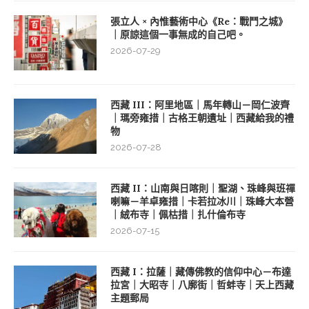
張立人 × 內惟藝術中心《Re：戰鬥之城》
｜原諒這個一事無成的自己吧。
2026-07-29
西藏 III：阿里地區｜馬年轉山－岡仁波齊
｜瑪旁雍措｜古格王朝遺址｜西藏給我的禮
物
2026-07-28
西藏 II：山南與日喀則｜聖湖、珠峰與班禪
喇嘛－羊卓雍措｜卡若拉冰川｜珠峰大本營
｜絨布寺｜佩枯措｜扎什倫布寺
2026-07-15
西藏 I：拉薩｜藏傳佛教的信仰中心－布達
拉宮｜大昭寺｜八廓街｜哲蚌寺｜天上西藏
主題郵局