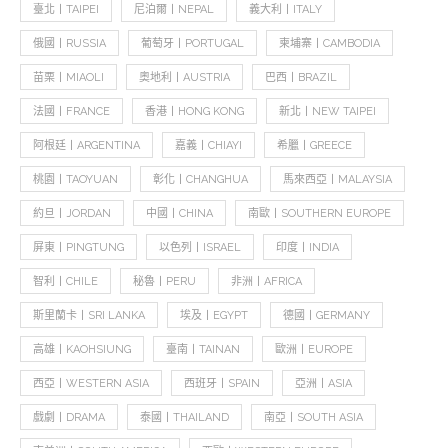
臺北丨TAIPEI
尼泊爾丨NEPAL
義大利丨ITALY
俄國丨RUSSIA
葡萄牙丨PORTUGAL
柬埔寨丨CAMBODIA
苗栗丨MIAOLI
奧地利丨AUSTRIA
巴西丨BRAZIL
法國丨FRANCE
香港丨HONG KONG
新北丨NEW TAIPEI
阿根廷丨ARGENTINA
嘉義丨CHIAYI
希臘丨GREECE
桃園丨TAOYUAN
彰化丨CHANGHUA
馬來西亞丨MALAYSIA
約旦丨JORDAN
中國丨CHINA
南歐丨SOUTHERN EUROPE
屏東丨PINGTUNG
以色列丨ISRAEL
印度丨INDIA
智利丨CHILE
秘魯丨PERU
非洲丨AFRICA
斯里蘭卡丨SRI LANKA
埃及丨EGYPT
德國丨GERMANY
高雄丨KAOHSIUNG
臺南丨TAINAN
歐洲丨EUROPE
西亞丨WESTERN ASIA
西班牙丨SPAIN
亞洲丨ASIA
戲劇丨DRAMA
泰國丨THAILAND
南亞丨SOUTH ASIA