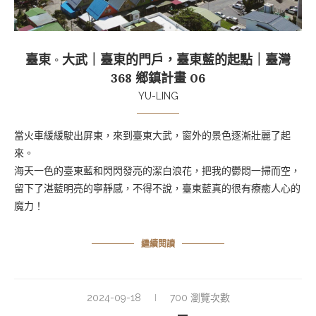
臺東 ◦ 大武｜臺東的門戶，臺東藍的起點｜臺灣
368 鄉鎮計畫 06
YU-LING
當火車緩緩駛出屏東，來到臺東大武，窗外的景色逐漸壯麗了起
來。
海天一色的臺東藍和閃閃發亮的潔白浪花，把我的鬱悶一掃而空，
留下了湛藍明亮的寧靜感，不得不說，臺東藍真的很有療癒人心的
魔力！
繼續閱讀
2024-09-18
700 瀏覽次數