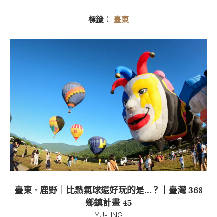
標籤：
臺東
臺東 ◦ 鹿野｜比熱氣球還好玩的是…？｜臺灣 368
鄉鎮計畫 45
YU-LING