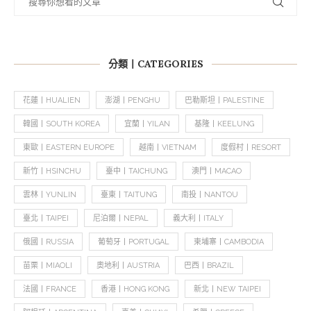
分類丨CATEGORIES
花蓮丨HUALIEN
澎湖丨PENGHU
巴勒斯坦丨PALESTINE
韓國丨SOUTH KOREA
宜蘭丨YILAN
基隆丨KEELUNG
東歐丨EASTERN EUROPE
越南丨VIETNAM
度假村丨RESORT
新竹丨HSINCHU
臺中丨TAICHUNG
澳門丨MACAO
雲林丨YUNLIN
臺東丨TAITUNG
南投丨NANTOU
臺北丨TAIPEI
尼泊爾丨NEPAL
義大利丨ITALY
俄國丨RUSSIA
葡萄牙丨PORTUGAL
柬埔寨丨CAMBODIA
苗栗丨MIAOLI
奧地利丨AUSTRIA
巴西丨BRAZIL
法國丨FRANCE
香港丨HONG KONG
新北丨NEW TAIPEI