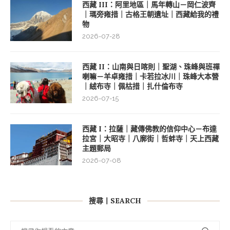
西藏 III：阿里地區｜馬年轉山－岡仁波齊
｜瑪旁雍措｜古格王朝遺址｜西藏給我的禮
物
2026-07-28
西藏 II：山南與日喀則｜聖湖、珠峰與班禪
喇嘛－羊卓雍措｜卡若拉冰川｜珠峰大本營
｜絨布寺｜佩枯措｜扎什倫布寺
2026-07-15
西藏 I：拉薩｜藏傳佛教的信仰中心－布達
拉宮｜大昭寺｜八廓街｜哲蚌寺｜天上西藏
主題郵局
2026-07-08
搜尋丨SEARCH