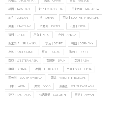
阿根廷丨ARGENTINA
嘉義丨CHIAYI
希臘丨GREECE
桃園丨TAOYUAN
彰化丨CHANGHUA
馬來西亞丨MALAYSIA
約旦丨JORDAN
中國丨CHINA
南歐丨SOUTHERN EUROPE
屏東丨PINGTUNG
以色列丨ISRAEL
印度丨INDIA
智利丨CHILE
秘魯丨PERU
非洲丨AFRICA
斯里蘭卡丨SRI LANKA
埃及丨EGYPT
德國丨GERMANY
高雄丨KAOHSIUNG
臺南丨TAINAN
歐洲丨EUROPE
西亞丨WESTERN ASIA
西班牙丨SPAIN
亞洲丨ASIA
戲劇丨DRAMA
泰國丨THAILAND
南亞丨SOUTH ASIA
南美洲丨SOUTH AMERICA
西歐丨WESTERN EUROPE
日本丨JAPAN
美食丨FOOD
東南亞丨SOUTHEAST ASIA
東亞丨EAST ASIA
快思慢想丨COLUMN
臺灣丨TAIWAN