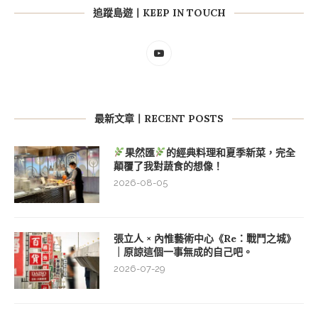
追蹤島遊丨KEEP IN TOUCH
最新文章丨RECENT POSTS
果然匯
的經典料理和夏季新菜，完全
顛覆了我對蔬食的想像！
2026-08-05
張立人 × 內惟藝術中心《Re：戰鬥之城》
｜原諒這個一事無成的自己吧。
2026-07-29