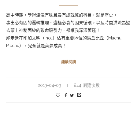
高中時期，學得津津有味且最有成就感的科目，就是歷史。
事出必有因的邏輯推理、盛極必衰的因果循環，以及時間洪流為過
去蒙上神秘面紗的致命吸引力，都讓我深深著迷！
能走進在印加文明（Inca）佔有重要地位的馬丘比丘（Machu
Picchu），完全就是美夢成真！
繼續閱讀
2019-04-03
844 瀏覽次數