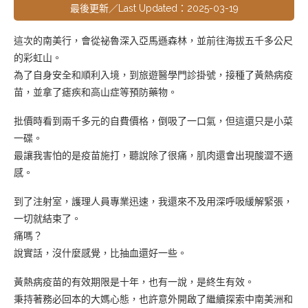
最後更新／Last Updated：2025-03-19
這次的南美行，會從祕魯深入亞馬遜森林，並前往海拔五千多公尺
的彩虹山。
為了自身安全和順利入境，到旅遊醫學門診掛號，接種了黃熱病疫
苗，並拿了瘧疾和高山症等預防藥物。
批價時看到兩千多元的自費價格，倒吸了一口氣，但這還只是小菜
一碟。
最讓我害怕的是疫苗施打，聽說除了很痛，肌肉還會出現酸澀不適
感。
到了注射室，護理人員專業迅速，我還來不及用深呼吸緩解緊張，
一切就結束了。
痛嗎？
說實話，沒什麼感覺，比抽血還好一些。
黃熱病疫苗的有效期限是十年，也有一說，是終生有效。
秉持著務必回本的大媽心態，也許意外開啟了繼續探索中南美洲和