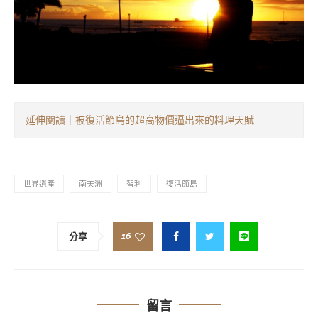
延伸閱讀｜被復活節島的超高物價逼出來的料理天賦
世界遺產
南美洲
智利
復活節島
16
分享
留言