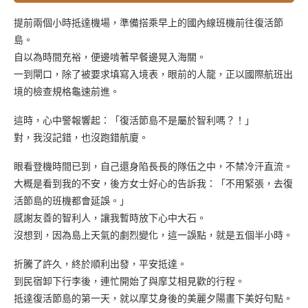
提前兩個小時抵達機場，準備搭乘早上的國內線班機前往復活節
島。
自以為時間充裕，便邊啃著早餐邊晃入海關。
一到閘口，除了被要求填寫入境表，眼前的人龍，正以國際航班出
境的檢查規格龜速前進。
這時，心中警報響起：「復活節島不是屬於智利嗎？！」
對，我沒記錯，也沒跑錯航廈。
眼看登機時間已到，自己還身陷長長的隊伍之中，不禁冷汗直流。
大概是看到我的不安，後方女士好心的告訴我：「不用緊張，去復
活節島的班機都會延誤。」
感謝友善的智利人，讓我暫時放下心中大石。
沒想到，因為島上天氣的劇烈變化，這一誤點，就是五個半小時。
折騰了許久，終於順利出發，平安抵達。
到民宿卸下行李後，連忙開始了與摩艾相見歡的行程。
抵達復活節島的第一天，就以摩艾身後的美麗夕陽畫下美好句點。