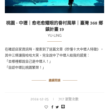
桃園 ◦ 中壢｜愈老愈耀眼的眷村風華｜臺灣 368 鄉
鎮計畫 19
YU-LING
在確認店家資訊時，搜索到了這篇文章《秒懂十大中壢人特徵》，
其中三條讓我哈哈大笑，完全說中了中壢人給我的感覺：
「去哪裡都說自己是中壢人！」
「自認中壢比桃園繁榮！」
繼續閱讀
2024-12-25
707 瀏覽次數