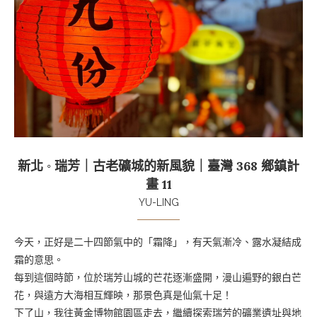
新北 ◦ 瑞芳｜古老礦城的新風貌｜臺灣 368 鄉鎮計
畫 11
YU-LING
今天，正好是二十四節氣中的「霜降」，有天氣漸冷、露水凝結成
霜的意思。
每到這個時節，位於瑞芳山城的芒花逐漸盛開，漫山遍野的銀白芒
花，與遠方大海相互輝映，那景色真是仙氣十足！
下了山，我往黃金博物館園區走去，繼續探索瑞芳的礦業遺址與地