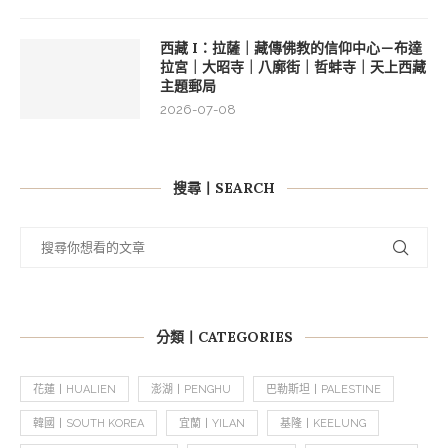
西藏 I：拉薩｜藏傳佛教的信仰中心－布達
拉宮｜大昭寺｜八廓街｜哲蚌寺｜天上西藏
主題郵局
2026-07-08
搜尋丨SEARCH
分類丨CATEGORIES
花蓮丨HUALIEN
澎湖丨PENGHU
巴勒斯坦丨PALESTINE
韓國丨SOUTH KOREA
宜蘭丨YILAN
基隆丨KEELUNG