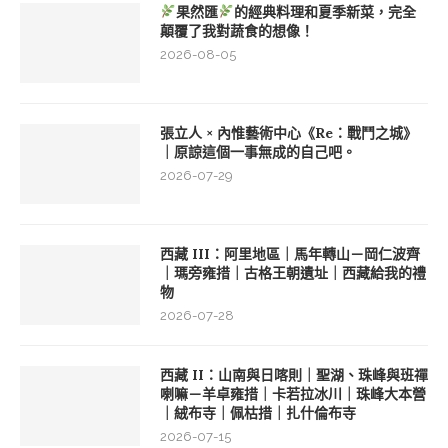
果然匯
的經典料理和夏季新菜，完全
顛覆了我對蔬食的想像！
2026-08-05
張立人 × 內惟藝術中心《Re：戰鬥之城》
｜原諒這個一事無成的自己吧。
2026-07-29
西藏 III：阿里地區｜馬年轉山－岡仁波齊
｜瑪旁雍措｜古格王朝遺址｜西藏給我的禮
物
2026-07-28
西藏 II：山南與日喀則｜聖湖、珠峰與班禪
喇嘛－羊卓雍措｜卡若拉冰川｜珠峰大本營
｜絨布寺｜佩枯措｜扎什倫布寺
2026-07-15