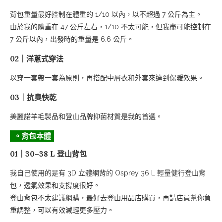
背包重量最好控制在體重的 1/10 以內，以不超過 7 公斤為主。
07｜膝蓋恢復套
由於我的體重在 47 公斤左右，1/10 不太可能，但我盡可能控制在
。電子產品
7 公斤以內，出發時的重量是 6.6 公斤。
。盥洗用品和藥品
02｜洋蔥式穿法
01｜保養與防曬
以穿一套帶一套為原則，再搭配中層衣和外套來達到保暖效果。
02｜藥品
03｜抗臭快乾
03｜隨身酒精噴霧或酒精濕紙巾
美麗諾羊毛製品和登山品牌抑菌材質是我的首選。
。其他
。背包本體
01｜30–38 L 登山背包
我自己使用的是有 3D 立體網背的 Osprey 36 L 輕量健行登山背
包，透氣效果和支撐度很好。
登山背包不太建議網購，最好去登山用品店購買，再請店員幫你負
重調整，可以有效減輕更多壓力。