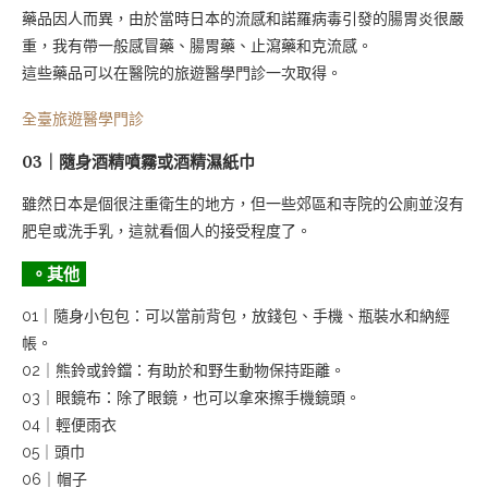
藥品因人而異，由於當時日本的流感和諾羅病毒引發的腸胃炎很嚴
重，我有帶一般感冒藥、腸胃藥、止瀉藥和克流感。
這些藥品可以在醫院的旅遊醫學門診一次取得。
全臺旅遊醫學門診
03｜隨身酒精噴霧或酒精濕紙巾
雖然日本是個很注重衛生的地方，但一些郊區和寺院的公廁並沒有
肥皂或洗手乳，這就看個人的接受程度了。
。其他
01｜隨身小包包：可以當前背包，放錢包、手機、瓶裝水和納經
帳。
02｜熊鈴或鈴鐺：有助於和野生動物保持距離。
03｜眼鏡布：除了眼鏡，也可以拿來擦手機鏡頭。
04｜輕便雨衣
05｜頭巾
06｜帽子