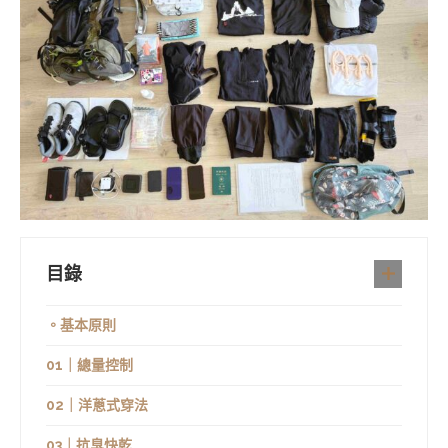
目錄
。基本原則
01｜總量控制
02｜洋蔥式穿法
03｜抗臭快乾