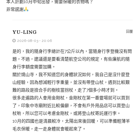
本人計劃10月中旬出發，需要保暖的衣物嗎？
非常感謝
YU-LING
回覆
2026-08-03 - 20:06
是的，我的隨身行李總計在7公斤以內，當隨身行李登機沒有問
題，不過，建議還是要看清楚航空公司的規定，有些廉航的隨
身行李額度需要加購。
關於燒山寺，我不知道您的身體狀況如何，我自己是沒什麼登
山經驗，因為想減輕行李重量，並沒有帶登山杖，遇到比較艱
難的路段是撿合手的樹枝當拐杖，走了7個多小時才到。
很多走遍路的人會用金剛杖，金剛杖在第一番靈場就可以買到
了，印象中寺廟附近比較偏僻，不會有戶外用品店可以買登山
杖喲，所以您可以考慮金剛杖，或將登山杖寄託運行李。
10月的四國也是清晨較冷，太陽出來後回暖，可以準備輕薄羊
毛衣保暖，走一走身體就會暖起來了。