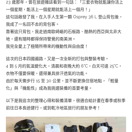
23 歲那年，曾在旅遊雜誌看到一句話：「三套衣物就能讓你活上
一個星期，能活上一個星期就能活上一個月！」
這句話啟發了我，在入手人生第一顆 Osprey 36 L 登山背包後，
我成了一名回不去的背包客。
靠著這只背包，我走過南歐崎嶇的石板路、酷熱的西亞與北非大
地，還有隨時都得保持警覺的南美洲。
我完全愛上了極簡所帶來的機動性與自由度！
這次的日本四國遍路，又是一次全新的打包與整裝考驗。
4 到 5 月的氣溫變化大，清晨和夜晚大約 6°C，白天可達 25°C，
衣物不僅要保暖，還得兼具排汗透氣的功能。
由於每天需步行 15 至 30 公里，並不斷更換住宿地點，「輕量
化」與「機能性」成為我挑選裝備的首要考量。
以下是我這次的整理心得和裝備清單，很適合給計畫在春季或秋季
前往日本長途健行，或到乾冷地區旅行的朋友參考！