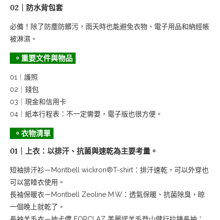
02｜防水背包套
必備！除了防塵防髒污，雨天時也能避免衣物、電子用品和納經帳
被淋濕。
。重要文件與物品
01｜護照
02｜錢包
03｜現金和信用卡
04｜紙本行程表：不一定需要，電子版也很方便。
。衣物清單
01｜上衣：以排汗、抗菌與速乾為主要考量。
短袖排汗衫－Montbell wickron®T-shirt：排汗速乾，可以外穿也
可以當睡衣使用。
長袖保暖衣－Montbell Zeoline M.W：透氣保暖、抗菌除臭，晾
一個晚上就乾了。
長袖羊毛衣－迪卡儂 FORCLAZ 美麗諾羊毛登山健行拉鍊長袖：