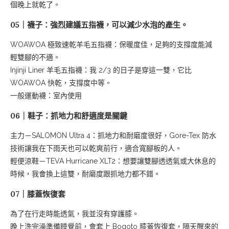
個晚上就乾了。
05｜襪子：強烈建議五指襪，可以減少水泡的產生。
WOAWOA 極致速乾羊毛五指襪：保暖度佳，足夠的支撐度能減
輕雙腳的不適。
Injinji Liner 羊毛五指襪：我 2/3 的日子是穿這一雙，它比
WOAWOA 快乾，支撐度中等。
一般運動襪：室內使用
06｜鞋子：抓地力和舒適度是關鍵
主力－SALOMON Ultra 4：抓地力和耐磨度很好，Gore-Tex 防水
技術讓我在下雨天也可以乾爽前行，適合寬腳板的人。
輕便涼鞋－TEVA Hurricane XLT2：想要讓雙腳透透氣或大休息的
時候，我會換上這雙，耐磨度跟抓地力都不錯。
07｜膝蓋恢復套
為了在行走時能透氣，我並沒有穿護膝。
晚上洗完澡準備睡覺前，會套上 Bogoto 膝蓋恢復套，隔天醒來的