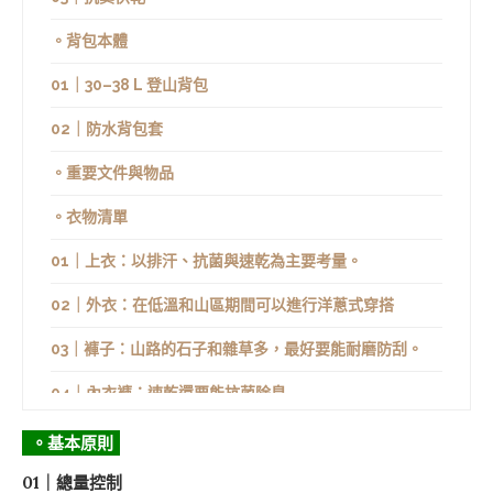
。背包本體
01｜30–38 L 登山背包
02｜防水背包套
。重要文件與物品
。衣物清單
01｜上衣：以排汗、抗菌與速乾為主要考量。
02｜外衣：在低溫和山區期間可以進行洋蔥式穿搭
03｜褲子：山路的石子和雜草多，最好要能耐磨防刮。
04｜內衣褲：速乾還要能抗菌除臭
05｜襪子：強烈建議五指襪，可以減少水泡的產生。
。基本原則
01｜總量控制
06｜鞋子：抓地力和舒適度是關鍵