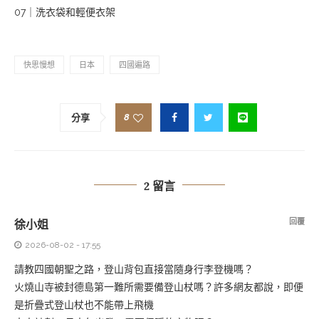
07｜洗衣袋和輕便衣架
快思慢想
日本
四國遍路
8
分享
2 留言
回覆
徐小姐
2026-08-02 - 17:55
請教四國朝聖之路，登山背包直接當隨身行李登機嗎？
火燒山寺被封德島第一難所需要備登山杖嗎？許多網友都說，即便
是折疊式登山杖也不能帶上飛機