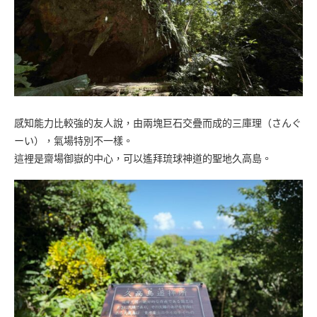
感知能力比較強的友人說，由兩塊巨石交疊而成的三庫理（さんぐ
ーい），氣場特別不一樣。
這裡是齋場御嶽的中心，可以遙拜琉球神道的聖地久高島。