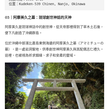
位置：Kudeken-539 Chinen, Nanjo, Okinawa
03｜阿摩美久之墓：琉球創世神話的天神
阿摩美久是琉球神話中的創世神，從天帝那裡得到了草木土石後，
便下凡創造了沖繩群島。
位於沖繩中部濱比嘉島東側海邊的阿摩美久之墓（アマミチューの
墓），是一處岩洞聖地，供奉創世神阿摩美久與其配偶志仁禮久。
這裡，也被視為祈求姻緣、求子和安產的靈域。