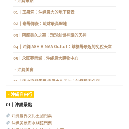
。沖繩景點
01｜玉泉洞：沖繩最大的地下奇景
02｜齋場御嶽：琉球最高聖地
03｜阿摩美久之墓：琉球創世神話的天神
04｜沖繩 ASHIBINAA Outlet：離機場最近的免稅天堂
05｜永旺夢樂城：沖繩最大購物中心
。沖繩美食
01｜肉の変態集団 疾風ホルモン：沖繩燒肉名店
02｜YAPPARI STEAK：在火山岩板上烤得滋滋作響
◦ 沖繩自由行
01｜沖繩景點
03｜奥武島いまいゆ市場：新鮮的魚
沖繩世界文化王國門票
04｜Douce Cafe Nanjo：寶藏咖啡廳
沖繩美麗海水族館門票
05｜Kupu.kupu Seaside Pancake Factory：美式鬆