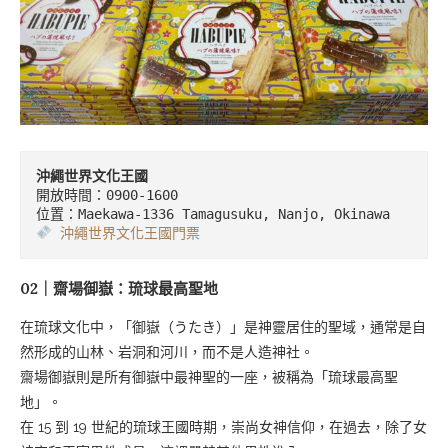
開放時間：0900-1600

 沖繩世界文化王國門票
02｜齋場御嶽：琉球最高聖地
在琉球文化中，「御嶽（うたき）」是神靈居住的聖域，通常是自
然形成的山林、岩洞和河川，而不是人造神社。
齋場御嶽則是所有御嶽中最神聖的一座，被稱為「琉球最高聖
地」。
在 15 到 19 世紀的琉球王國時期，崇尚女神信仰，在過去，除了女