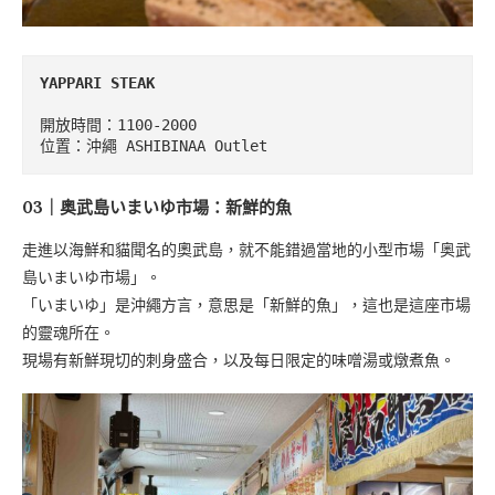
YAPPARI STEAK
開放時間：1100-2000

位置：沖繩 ASHIBINAA Outlet
03｜奥武島いまいゆ市場：新鮮的魚
走進以海鮮和貓聞名的奧武島，就不能錯過當地的小型市場「奥武
島いまいゆ市場」。
「いまいゆ」是沖繩方言，意思是「新鮮的魚」，這也是這座市場
的靈魂所在。
現場有新鮮現切的刺身盛合，以及每日限定的味噌湯或燉煮魚。