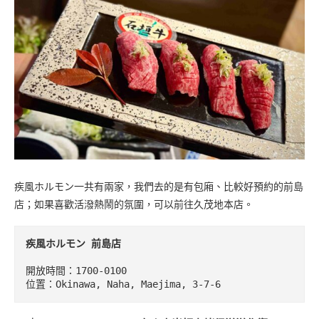
疾風ホルモン一共有兩家，我們去的是有包廂、比較好預約的前島
店；如果喜歡活潑熱鬧的氛圍，可以前往久茂地本店。
疾風ホルモン
前島店
開放時間：1700-0100

位置：Okinawa, Naha, Maejima, 3-7-6