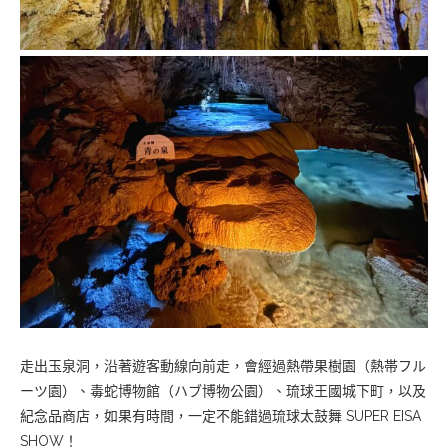
走出玉泉洞，沿著遊客動線向前走，會經過熱帶果樹園（熱帯フル
ーツ園）、毒蛇博物館（ハブ博物公園）、琉球王國城下町，以及
紀念品商店，如果有時間，一定不能錯過琉球太鼓舞 SUPER EISA
SHOW！