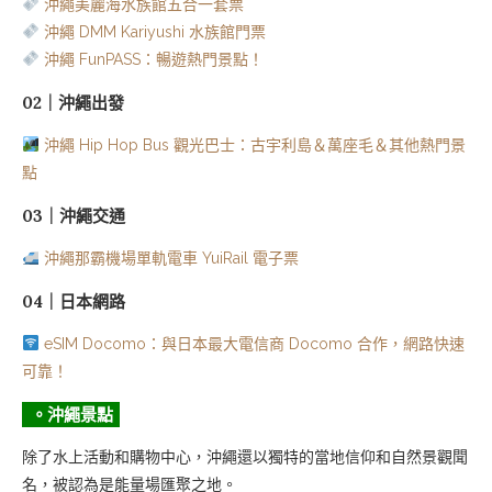
沖繩美麗海水族館五合一套票
餅早午餐
沖繩 DMM Kariyushi 水族館門票
沖繩 FunPASS：暢遊熱門景點！
06｜麺家 丸翔：4.6 顆星的超人氣蕎麥麵店
02｜沖繩出發
沖繩 Hip Hop Bus 觀光巴士：古宇利島＆萬座毛＆其他熱門景
點
03｜沖繩交通
沖繩那霸機場單軌電車 YuiRail 電子票
04｜日本網路
eSIM Docomo：與日本最大電信商 Docomo 合作，網路快速
可靠！
。沖繩景點
除了水上活動和購物中心，沖繩還以獨特的當地信仰和自然景觀聞
名，被認為是能量場匯聚之地。