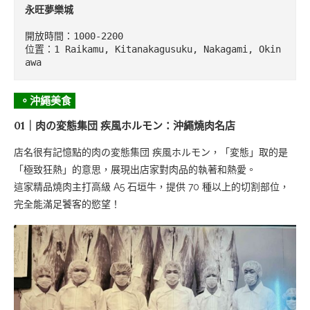
永旺夢樂城
開放時間：1000-2200

位置：1 Raikamu, Kitanakagusuku, Nakagami, Okin
awa
。沖繩美食
01｜肉の変態集団 疾風ホルモン：沖繩燒肉名店
店名很有記憶點的肉の変態集団 疾風ホルモン，「変態」取的是
「極致狂熱」的意思，展現出店家對肉品的執著和熱愛。
這家精品燒肉主打高級 A5 石垣牛，提供 70 種以上的切割部位，
完全能滿足饕客的慾望！