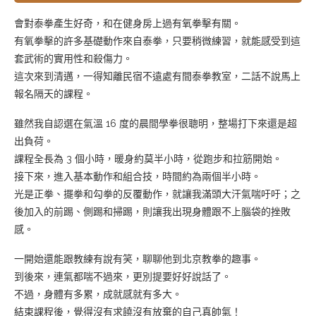
會對泰拳產生好奇，和在健身房上過有氧拳擊有關。
有氧拳擊的許多基礎動作來自泰拳，只要稍微練習，就能感受到這
套武術的實用性和殺傷力。
這次來到清邁，一得知離民宿不遠處有間泰拳教室，二話不說馬上
報名隔天的課程。
雖然我自認選在氣溫 16 度的晨間學拳很聰明，整場打下來還是超
出負荷。
課程全長為 3 個小時，暖身約莫半小時，從跑步和拉筋開始。
接下來，進入基本動作和組合技，時間約為兩個半小時。
光是正拳、擺拳和勾拳的反覆動作，就讓我滿頭大汗氣喘吁吁；之
後加入的前踢、側踢和掃踢，則讓我出現身體跟不上腦袋的挫敗
感。
一開始還能跟教練有說有笑，聊聊他到北京教拳的趣事。
到後來，連氣都喘不過來，更別提要好好說話了。
不過，身體有多累，成就感就有多大。
結束課程後，覺得沒有求饒沒有放棄的自己真帥氣！