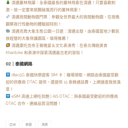
清邁叢林飛躍：全泰國最長的叢林飛索在清邁！只要喜歡刺
激，就一定要來挑戰破風而行的叢林飛索！
清邁夜間動物園門票：參觀全世界最大的夜間動物園，在夜晚
觀察夜行性動物的體驗超特別！
清邁克喬大象生態公園一日遊：清邁出發，由泰國當地少數民
族經營的大象保護園區，值得推薦！
清邁康托克帝王餐晚宴＆文化表演秀：在泰北傳統美食
Khantoke 和表演中探索清邁最古老的習俗！
02｜泰國網路
dtac5G 泰國快樂遊客 SIM 卡：機場領取，網路由泰國最受歡
迎的供應商 DTAC 提供，還提供 15 泰銖通話費，上網速度我很滿
意！
eSIM 高速上網吃到飽 | AIS DTAC：與泰國最受歡迎的供應商
DTAC 合作，連線品質沒問題！
亞洲
泰國
清邁