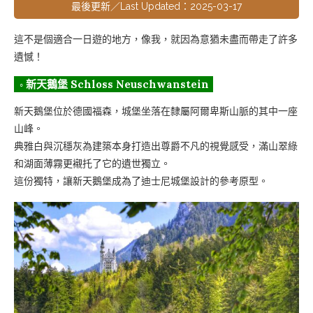
最後更新／Last Updated：2025-03-17
這不是個適合一日遊的地方，像我，就因為意猶未盡而帶走了許多
遺憾！
◦ 新天鵝堡
Schloss Neuschwanstein
新天鵝堡位於德國福森，城堡坐落在隸屬阿爾卑斯山脈的其中一座
山峰。
典雅白與沉穩灰為建築本身打造出尊爵不凡的視覺感受，滿山翠綠
和湖面薄霧更襯托了它的遺世獨立。
這份獨特，讓新天鵝堡成為了迪士尼城堡設計的參考原型。