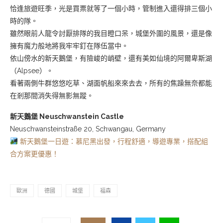
恰逢旅遊旺季，光是買票就等了一個小時，管制進入還得排三個小
時的隊。
雖然眼前人龍令討厭排隊的我目瞪口呆，城堡外圍的風景，還是像
擁有魔力般地將我牢牢釘在隊伍當中。
依山傍水的新天鵝堡，有險峻的峭壁，還有美如仙境的阿爾卑斯湖
（
Alpsee
）
。
看著兩側牛群悠悠吃草、湖面帆船來來去去，所有的焦躁無奈都能
在剎那間消失得無影無蹤。
新天鵝堡 Neuschwanstein Castle
Neuschwansteinstraße 20, Schwangau, Germany
新天鵝堡一日遊：慕尼黑出發，行程舒適，導遊專業，搭配組
合方案更優惠！
歐洲
德國
城堡
福森