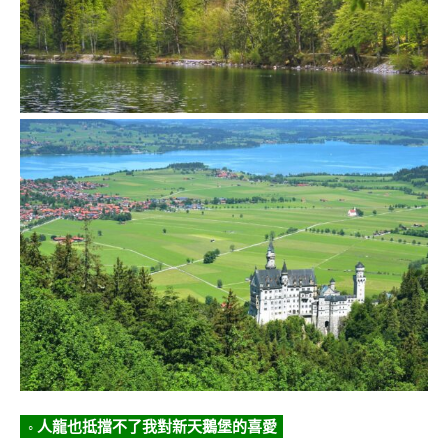
◦ 人龍也抵擋不了我對新天鵝堡的喜愛