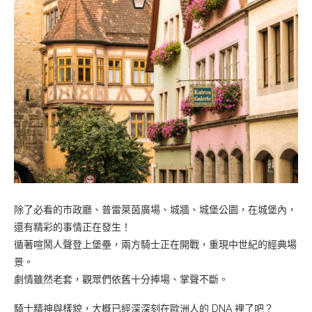
除了必看的市政廳、普雷萊茵廣場、城牆、城堡公園，在城堡內，
還有精彩的事情正在發生！
循著喧鬧人聲登上堡壘，兩方騎士正在開戰，重現中世紀的經典場
景。
劇情雖然老套，觀眾們依舊十分捧場、掌聲不斷。
騎士精神與樣貌，大概已經深深刻在歐洲人的 DNA 裡了吧？