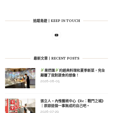
追蹤島遊丨KEEP IN TOUCH
最新文章丨RECENT POSTS
果然匯
的經典料理和夏季新菜，完全
顛覆了我對蔬食的想像！
2026-08-05
張立人 × 內惟藝術中心《Re：戰鬥之城》
｜原諒這個一事無成的自己吧。
2026-07-29