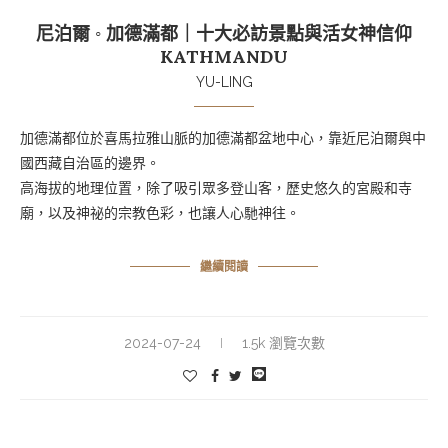
尼泊爾 ◦ 加德滿都｜十大必訪景點與活女神信仰
KATHMANDU
YU-LING
加德滿都位於喜馬拉雅山脈的加德滿都盆地中心，靠近尼泊爾與中
國西藏自治區的邊界。
高海拔的地理位置，除了吸引眾多登山客，歷史悠久的宮殿和寺
廟，以及神祕的宗教色彩，也讓人心馳神往。
繼續閱讀
2024-07-24
1.5k 瀏覽次數