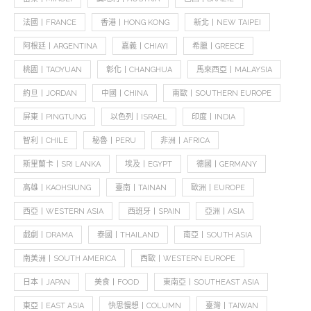
法國丨FRANCE
香港丨HONG KONG
新北丨NEW TAIPEI
阿根廷丨ARGENTINA
嘉義丨CHIAYI
希臘丨GREECE
桃園丨TAOYUAN
彰化丨CHANGHUA
馬來西亞丨MALAYSIA
約旦丨JORDAN
中國丨CHINA
南歐丨SOUTHERN EUROPE
屏東丨PINGTUNG
以色列丨ISRAEL
印度丨INDIA
智利丨CHILE
秘魯丨PERU
非洲丨AFRICA
斯里蘭卡丨SRI LANKA
埃及丨EGYPT
德國丨GERMANY
高雄丨KAOHSIUNG
臺南丨TAINAN
歐洲丨EUROPE
西亞丨WESTERN ASIA
西班牙丨SPAIN
亞洲丨ASIA
戲劇丨DRAMA
泰國丨THAILAND
南亞丨SOUTH ASIA
南美洲丨SOUTH AMERICA
西歐丨WESTERN EUROPE
日本丨JAPAN
美食丨FOOD
東南亞丨SOUTHEAST ASIA
東亞丨EAST ASIA
快思慢想丨COLUMN
臺灣丨TAIWAN