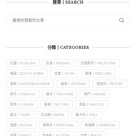
搜尋丨SEARCH
分類丨CATEGORIES
花蓮丨HUALIEN
澎湖丨PENGHU
巴勒斯坦丨PALESTINE
韓國丨SOUTH KOREA
宜蘭丨YILAN
基隆丨KEELUNG
東歐丨EASTERN EUROPE
越南丨VIETNAM
度假村丨RESORT
新竹丨HSINCHU
臺中丨TAICHUNG
澳門丨MACAO
雲林丨YUNLIN
臺東丨TAITUNG
南投丨NANTOU
臺北丨TAIPEI
尼泊爾丨NEPAL
義大利丨ITALY
俄國丨RUSSIA
葡萄牙丨PORTUGAL
柬埔寨丨CAMBODIA
苗栗丨MIAOLI
奧地利丨AUSTRIA
巴西丨BRAZIL