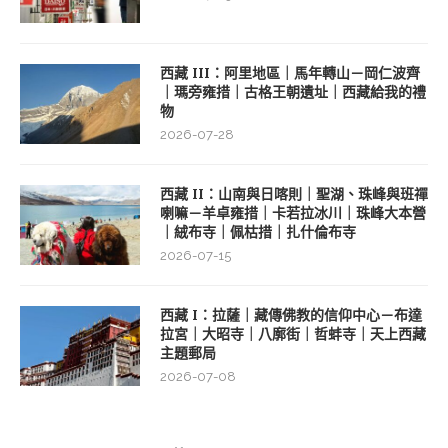
西藏 III：阿里地區｜馬年轉山－岡仁波齊
｜瑪旁雍措｜古格王朝遺址｜西藏給我的禮
物
2026-07-28
西藏 II：山南與日喀則｜聖湖、珠峰與班禪
喇嘛－羊卓雍措｜卡若拉冰川｜珠峰大本營
｜絨布寺｜佩枯措｜扎什倫布寺
2026-07-15
西藏 I：拉薩｜藏傳佛教的信仰中心－布達
拉宮｜大昭寺｜八廓街｜哲蚌寺｜天上西藏
主題郵局
2026-07-08