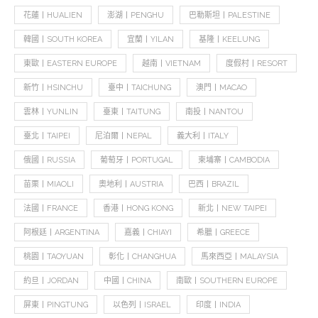
花蓮丨HUALIEN
澎湖丨PENGHU
巴勒斯坦丨PALESTINE
韓國丨SOUTH KOREA
宜蘭丨YILAN
基隆丨KEELUNG
東歐丨EASTERN EUROPE
越南丨VIETNAM
度假村丨RESORT
新竹丨HSINCHU
臺中丨TAICHUNG
澳門丨MACAO
雲林丨YUNLIN
臺東丨TAITUNG
南投丨NANTOU
臺北丨TAIPEI
尼泊爾丨NEPAL
義大利丨ITALY
俄國丨RUSSIA
葡萄牙丨PORTUGAL
柬埔寨丨CAMBODIA
苗栗丨MIAOLI
奧地利丨AUSTRIA
巴西丨BRAZIL
法國丨FRANCE
香港丨HONG KONG
新北丨NEW TAIPEI
阿根廷丨ARGENTINA
嘉義丨CHIAYI
希臘丨GREECE
桃園丨TAOYUAN
彰化丨CHANGHUA
馬來西亞丨MALAYSIA
約旦丨JORDAN
中國丨CHINA
南歐丨SOUTHERN EUROPE
屏東丨PINGTUNG
以色列丨ISRAEL
印度丨INDIA