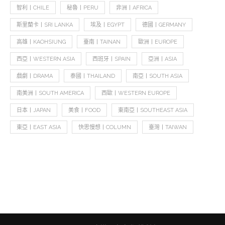
智利丨CHILE
秘魯丨PERU
非洲丨AFRICA
斯里蘭卡丨SRI LANKA
埃及丨EGYPT
德國丨GERMANY
高雄丨KAOHSIUNG
臺南丨TAINAN
歐洲丨EUROPE
西亞丨WESTERN ASIA
西班牙丨SPAIN
亞洲丨ASIA
戲劇丨DRAMA
泰國丨THAILAND
南亞丨SOUTH ASIA
南美洲丨SOUTH AMERICA
西歐丨WESTERN EUROPE
日本丨JAPAN
美食丨FOOD
東南亞丨SOUTHEAST ASIA
東亞丨EAST ASIA
快思慢想丨COLUMN
臺灣丨TAIWAN