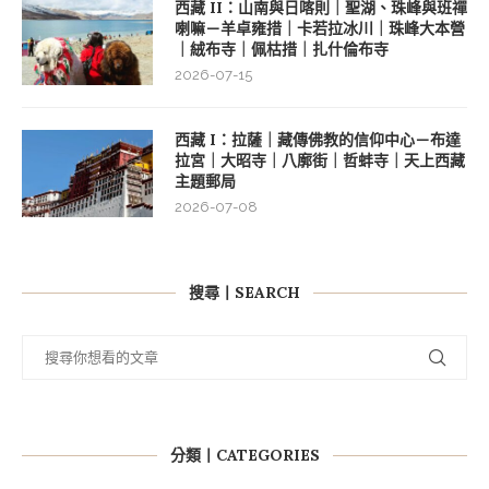
西藏 II：山南與日喀則｜聖湖、珠峰與班禪
喇嘛－羊卓雍措｜卡若拉冰川｜珠峰大本營
｜絨布寺｜佩枯措｜扎什倫布寺
2026-07-15
西藏 I：拉薩｜藏傳佛教的信仰中心－布達
拉宮｜大昭寺｜八廓街｜哲蚌寺｜天上西藏
主題郵局
2026-07-08
搜尋丨SEARCH
分類丨CATEGORIES