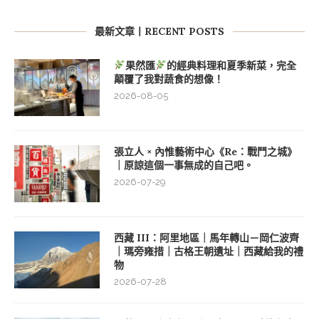
最新文章丨RECENT POSTS
果然匯
的經典料理和夏季新菜，完全
顛覆了我對蔬食的想像！
2026-08-05
張立人 × 內惟藝術中心《Re：戰鬥之城》
｜原諒這個一事無成的自己吧。
2026-07-29
西藏 III：阿里地區｜馬年轉山－岡仁波齊
｜瑪旁雍措｜古格王朝遺址｜西藏給我的禮
物
2026-07-28