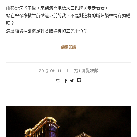
雨勢滂沱的午後，來到澳門地標大三巴牌坊走走看看。
站在聖保祿教堂前壁遺址前的我，不是對這樣的斷垣殘壁情有獨鍾
嗎？
怎麼腦袋裡卻還是轉著賭場裡的五光十色？
繼續閱讀
2013-06-11
731 瀏覽次數