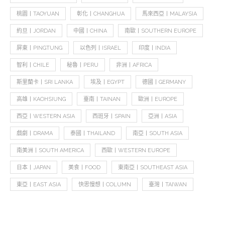
桃園丨TAOYUAN
彰化丨CHANGHUA
馬來西亞丨MALAYSIA
約旦丨JORDAN
中國丨CHINA
南歐丨SOUTHERN EUROPE
屏東丨PINGTUNG
以色列丨ISRAEL
印度丨INDIA
智利丨CHILE
秘魯丨PERU
非洲丨AFRICA
斯里蘭卡丨SRI LANKA
埃及丨EGYPT
德國丨GERMANY
高雄丨KAOHSIUNG
臺南丨TAINAN
歐洲丨EUROPE
西亞丨WESTERN ASIA
西班牙丨SPAIN
亞洲丨ASIA
戲劇丨DRAMA
泰國丨THAILAND
南亞丨SOUTH ASIA
南美洲丨SOUTH AMERICA
西歐丨WESTERN EUROPE
日本丨JAPAN
美食丨FOOD
東南亞丨SOUTHEAST ASIA
東亞丨EAST ASIA
快思慢想丨COLUMN
臺灣丨TAIWAN