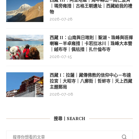
｜瑪旁雍措｜古格王朝遺址｜西藏給我的禮
物
2026-07-28
西藏 II：山南與日喀則｜聖湖、珠峰與班禪
喇嘛－羊卓雍措｜卡若拉冰川｜珠峰大本營
｜絨布寺｜佩枯措｜扎什倫布寺
2026-07-15
西藏 I：拉薩｜藏傳佛教的信仰中心－布達
拉宮｜大昭寺｜八廓街｜哲蚌寺｜天上西藏
主題郵局
2026-07-08
搜尋丨SEARCH