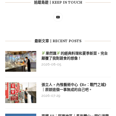
追蹤島遊丨KEEP IN TOUCH
最新文章丨RECENT POSTS
果然匯
的經典料理和夏季新菜，完全
顛覆了我對蔬食的想像！
2026-08-05
張立人 × 內惟藝術中心《Re：戰鬥之城》
｜原諒這個一事無成的自己吧。
2026-07-29
西藏 III：阿里地區｜馬年轉山－岡仁波齊