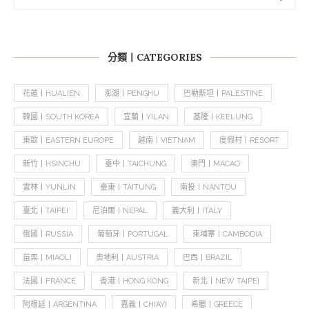
分類丨CATEGORIES
花蓮丨HUALIEN
澎湖丨PENGHU
巴勒斯坦丨PALESTINE
韓國丨SOUTH KOREA
宜蘭丨YILAN
基隆丨KEELUNG
東歐丨EASTERN EUROPE
越南丨VIETNAM
度假村丨RESORT
新竹丨HSINCHU
臺中丨TAICHUNG
澳門丨MACAO
雲林丨YUNLIN
臺東丨TAITUNG
南投丨NANTOU
臺北丨TAIPEI
尼泊爾丨NEPAL
義大利丨ITALY
俄國丨RUSSIA
葡萄牙丨PORTUGAL
柬埔寨丨CAMBODIA
苗栗丨MIAOLI
奧地利丨AUSTRIA
巴西丨BRAZIL
法國丨FRANCE
香港丨HONG KONG
新北丨NEW TAIPEI
阿根廷丨ARGENTINA
嘉義丨CHIAYI
希臘丨GREECE