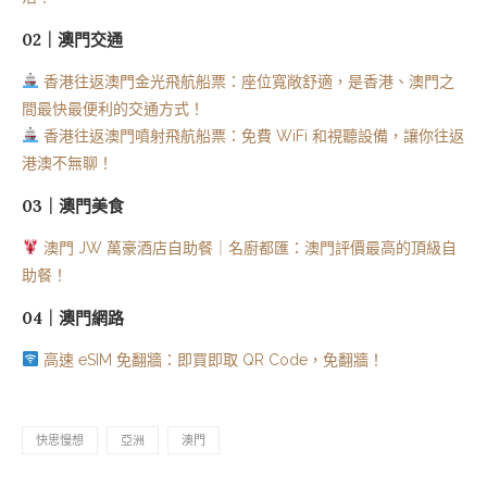
02｜澳門交通
香港往返澳門金光飛航船票：座位寬敞舒適，是香港、澳門之
間最快最便利的交通方式！
香港往返澳門噴射飛航船票：免費 WiFi 和視聽設備，讓你往返
港澳不無聊！
03｜澳門美食
澳門 JW 萬豪酒店自助餐｜名廚都匯：澳門評價最高的頂級自
助餐！
04｜澳門網路
高速 eSIM 免翻牆：即買即取 QR Code，免翻牆！
快思慢想
亞洲
澳門