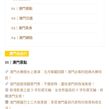
01｜澳門景點
02｜澳門交通
03｜澳門美食
04｜澳門網路
◦ 澳門自由行
01｜澳門景點
澳門水舞間水上匯演：五月華麗回歸！澳門必看的經典水舞特
技！
澳門旅遊塔觀景門票：不需排隊，盡收澳門與珠海美景！
新濠影滙之星 8 字形摩天輪：全世界最高的 8 字形摩天輪，俯
瞰澳門全景！
澳門開蓬巴士三大夜景遊：享受澳門最具代表性的夜景和夜生
活！