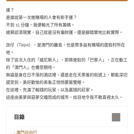
誰？
是誰說第一次進賭場的人會有新手運？
不到
15
分鐘，我便輸光了所有籌碼。
總算認清現實，自己就是沒有偏財運，還是腳踏實地比較實際。
氹仔（
Taipa
），是澳門的離島，也是眾多設有賭場的度假村所在
地。
除了這次入住的「威尼斯人」、即將進駐的「巴黎人」，正在動工
的「澳門人」也備受期待。
無論是身在日不落的酒店裡，還是走在天黑後的街道上，都能深切
感受到，美好歡愉的表象正悄悄蒙蔽雙眼。
在這裡，充滿了輸錢的玩家，以及贏錢的莊家。
這座由美夢與惡夢交織而成的城市，炫目地令我不敢直視太久。
目錄
◦ 澳門自由行