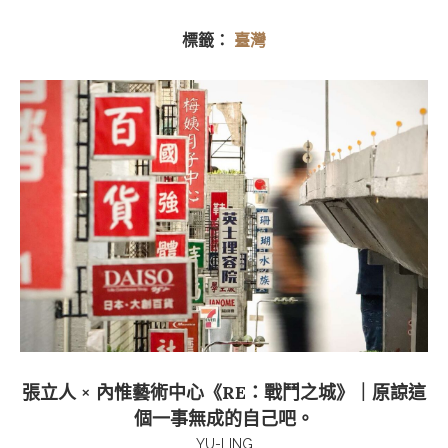
標籤：
臺灣
張立人 × 內惟藝術中心《RE：戰鬥之城》｜原諒這
個一事無成的自己吧。
YU-LING