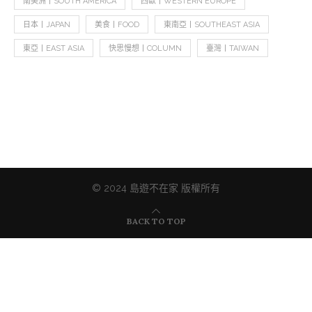
南美洲丨SOUTH AMERICA
西歐丨WESTERN EUROPE
日本丨JAPAN
美食丨FOOD
東南亞丨SOUTHEAST ASIA
東亞丨EAST ASIA
快思慢想丨COLUMN
臺灣丨TAIWAN
© 2024 島遊不在家 版權所有
BACK TO TOP