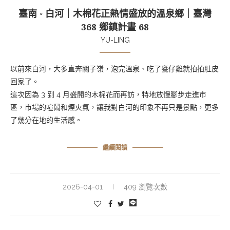
臺南 ◦ 白河｜木棉花正熱情盛放的溫泉鄉｜臺灣
368 鄉鎮計畫 68
YU-LING
以前來白河，大多直奔關子嶺，泡完溫泉、吃了甕仔雞就拍拍肚皮
回家了。
這次因為 3 到 4 月盛開的木棉花而再訪，特地放慢腳步走進市
區，市場的喧鬧和煙火氣，讓我對白河的印象不再只是景點，更多
了幾分在地的生活感。
繼續閱讀
2026-04-01
409 瀏覽次數