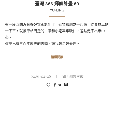
臺灣 368 鄉鎮計畫 69
YU-LING
有一段時間沒有好好探索彰化了，這次和朋友一起來，從員林車站
一下車，就被車站周邊的古蹟和小吃牢牢吸住，差點走不出市中
心。
這座已有三百年歷史的古鎮，讓我越走越著迷。
繼續閱讀
2026-04-08
383 瀏覽次數