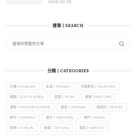
2026-07-08
搜尋丨SEARCH
分類丨CATEGORIES
花蓮丨HUALIEN
澎湖丨PENGHU
巴勒斯坦丨PALESTINE
韓國丨SOUTH KOREA
宜蘭丨YILAN
基隆丨KEELUNG
東歐丨EASTERN EUROPE
越南丨VIETNAM
度假村丨RESORT
新竹丨HSINCHU
臺中丨TAICHUNG
澳門丨MACAO
雲林丨YUNLIN
臺東丨TAITUNG
南投丨NANTOU