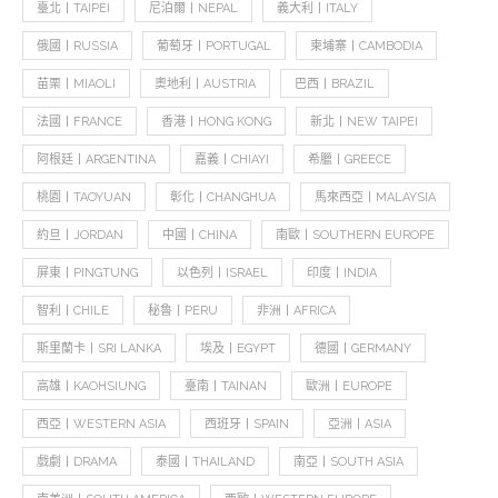
臺北丨TAIPEI
尼泊爾丨NEPAL
義大利丨ITALY
俄國丨RUSSIA
葡萄牙丨PORTUGAL
柬埔寨丨CAMBODIA
苗栗丨MIAOLI
奧地利丨AUSTRIA
巴西丨BRAZIL
法國丨FRANCE
香港丨HONG KONG
新北丨NEW TAIPEI
阿根廷丨ARGENTINA
嘉義丨CHIAYI
希臘丨GREECE
桃園丨TAOYUAN
彰化丨CHANGHUA
馬來西亞丨MALAYSIA
約旦丨JORDAN
中國丨CHINA
南歐丨SOUTHERN EUROPE
屏東丨PINGTUNG
以色列丨ISRAEL
印度丨INDIA
智利丨CHILE
秘魯丨PERU
非洲丨AFRICA
斯里蘭卡丨SRI LANKA
埃及丨EGYPT
德國丨GERMANY
高雄丨KAOHSIUNG
臺南丨TAINAN
歐洲丨EUROPE
西亞丨WESTERN ASIA
西班牙丨SPAIN
亞洲丨ASIA
戲劇丨DRAMA
泰國丨THAILAND
南亞丨SOUTH ASIA