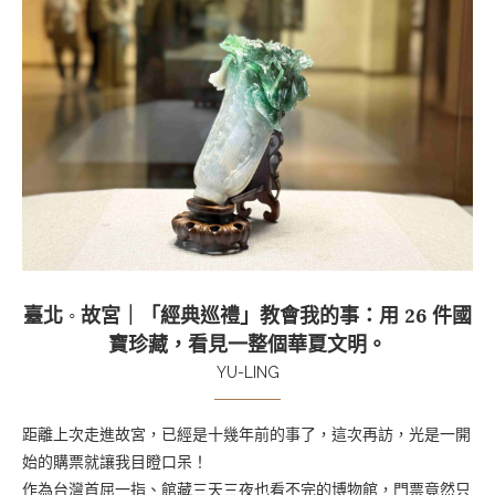
臺北 ◦ 故宮｜「經典巡禮」教會我的事：用 26 件國
寶珍藏，看見一整個華夏文明。
YU-LING
距離上次走進故宮，已經是十幾年前的事了，這次再訪，光是一開
始的購票就讓我目瞪口呆！
作為台灣首屈一指、館藏三天三夜也看不完的博物館，門票竟然只