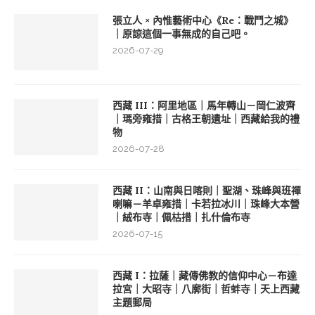
張立人 × 內惟藝術中心《Re：戰鬥之城》
｜原諒這個一事無成的自己吧。
2026-07-29
西藏 III：阿里地區｜馬年轉山－岡仁波齊
｜瑪旁雍措｜古格王朝遺址｜西藏給我的禮
物
2026-07-28
西藏 II：山南與日喀則｜聖湖、珠峰與班禪
喇嘛－羊卓雍措｜卡若拉冰川｜珠峰大本營
｜絨布寺｜佩枯措｜扎什倫布寺
2026-07-15
西藏 I：拉薩｜藏傳佛教的信仰中心－布達
拉宮｜大昭寺｜八廓街｜哲蚌寺｜天上西藏
主題郵局