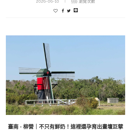
2026-06-10
559 瀏覽次數
臺南 ◦ 柳營｜不只有鮮奶！這裡還孕育出畫壇巨擘