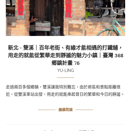
新北 ◦ 雙溪｜百年老街、有緣才能相遇的打鐵舖，
用走的就能從繁華走到靜謐的魅力小鎮｜臺灣 368
鄉鎮計畫 76
YU-LING
走過兩百多個鄉鎮，雙溪讓我特別難忘，由於商區和景點距離很
近，從雙溪車站出發，用走的就能串起昔日的繁華和今日的靜謐。
繼續閱讀