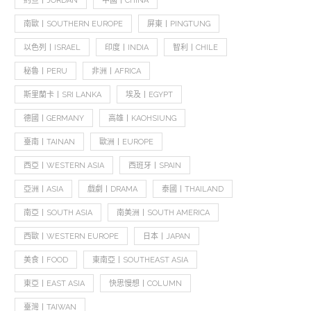
約旦丨JORDAN
中國丨CHINA
南歐丨SOUTHERN EUROPE
屏東丨PINGTUNG
以色列丨ISRAEL
印度丨INDIA
智利丨CHILE
秘魯丨PERU
非洲丨AFRICA
斯里蘭卡丨SRI LANKA
埃及丨EGYPT
德國丨GERMANY
高雄丨KAOHSIUNG
臺南丨TAINAN
歐洲丨EUROPE
西亞丨WESTERN ASIA
西班牙丨SPAIN
亞洲丨ASIA
戲劇丨DRAMA
泰國丨THAILAND
南亞丨SOUTH ASIA
南美洲丨SOUTH AMERICA
西歐丨WESTERN EUROPE
日本丨JAPAN
美食丨FOOD
東南亞丨SOUTHEAST ASIA
東亞丨EAST ASIA
快思慢想丨COLUMN
臺灣丨TAIWAN