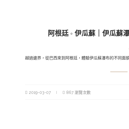
阿根廷 ◦ 伊瓜蘇｜伊瓜
越過邊界，從巴西來到阿根廷，體驗伊瓜蘇瀑布的不同面
2019-03-07
867 瀏覽次數