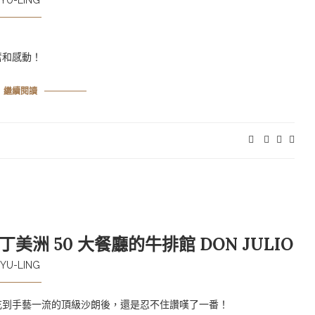
YU-LING
奮和感動！
繼續閱讀
美洲 50 大餐廳的牛排館 DON JULIO
YU-LING
io 吃到手藝一流的頂級沙朗後，還是忍不住讚嘆了一番！