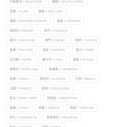
巴勒斯坦丨PALESTINE
韓國丨SOUTH KOREA
宜蘭丨YILAN
基隆丨KEELUNG
東歐丨EASTERN EUROPE
越南丨VIETNAM
度假村丨RESORT
新竹丨HSINCHU
臺中丨TAICHUNG
澳門丨MACAO
雲林丨YUNLIN
臺東丨TAITUNG
南投丨NANTOU
臺北丨TAIPEI
尼泊爾丨NEPAL
義大利丨ITALY
俄國丨RUSSIA
葡萄牙丨PORTUGAL
柬埔寨丨CAMBODIA
苗栗丨MIAOLI
奧地利丨AUSTRIA
巴西丨BRAZIL
法國丨FRANCE
香港丨HONG KONG
新北丨NEW TAIPEI
阿根廷丨ARGENTINA
嘉義丨CHIAYI
希臘丨GREECE
桃園丨TAOYUAN
彰化丨CHANGHUA
馬來西亞丨MALAYSIA