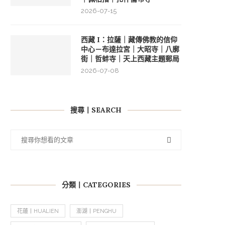
2026-07-15
西藏 I：拉薩｜藏傳佛教的信仰
中心－布達拉宮｜大昭寺｜八廓
街｜哲蚌寺｜天上西藏主題郵局
2026-07-08
搜尋丨SEARCH
分類丨CATEGORIES
花蓮丨HUALIEN
澎湖丨PENGHU