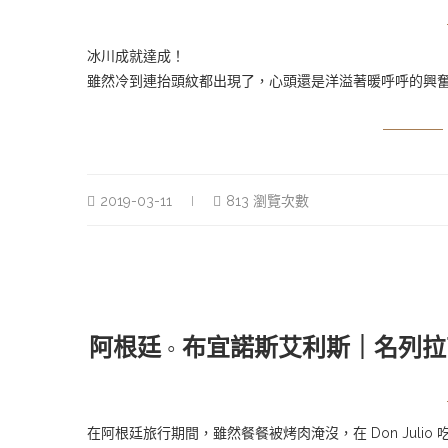
冰川成就達成！
雖然冷到連抬頭紋都出現了，心頭還是洋溢著暖呼呼的興
2019-03-11
813 瀏覽次數
阿根廷 ◦ 布宜諾斯艾利斯｜名列拉丁
在阿根廷旅行期間，雖然餐餐被烤肉淹沒，在 Don Jul