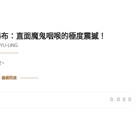
蘇瀑布：直面魔鬼咽喉的極度震撼！
YU-LING
貌。
繼續閱讀