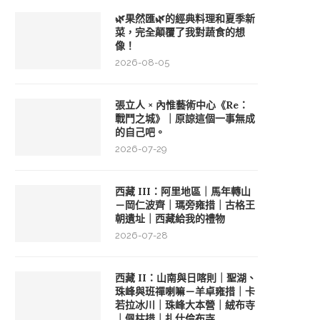
🌿果然匯🌿的經典料理和夏季新
菜，完全顛覆了我對蔬食的想
像！
2026-08-05
張立人 × 內惟藝術中心《Re：
戰鬥之城》｜原諒這個一事無成
的自己吧。
2026-07-29
西藏 III：阿里地區｜馬年轉山
－岡仁波齊｜瑪旁雍措｜古格王
朝遺址｜西藏給我的禮物
2026-07-28
西藏 II：山南與日喀則｜聖湖、
珠峰與班禪喇嘛－羊卓雍措｜卡
若拉冰川｜珠峰大本營｜絨布寺
｜佩枯措｜扎什倫布寺