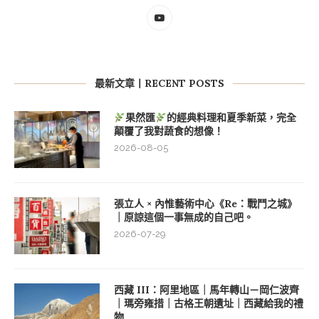
最新文章丨RECENT POSTS
果然匯
的經典料理和夏季新菜，完全
顛覆了我對蔬食的想像！
2026-08-05
張立人 × 內惟藝術中心《Re：戰鬥之城》
｜原諒這個一事無成的自己吧。
2026-07-29
西藏 III：阿里地區｜馬年轉山－岡仁波齊
｜瑪旁雍措｜古格王朝遺址｜西藏給我的禮
物