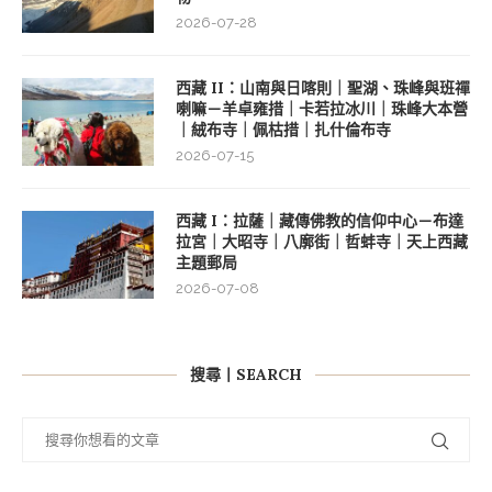
2026-07-28
西藏 II：山南與日喀則｜聖湖、珠峰與班禪
喇嘛－羊卓雍措｜卡若拉冰川｜珠峰大本營
｜絨布寺｜佩枯措｜扎什倫布寺
2026-07-15
西藏 I：拉薩｜藏傳佛教的信仰中心－布達
拉宮｜大昭寺｜八廓街｜哲蚌寺｜天上西藏
主題郵局
2026-07-08
搜尋丨SEARCH