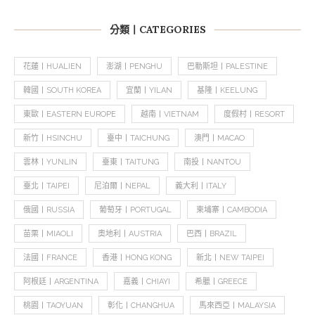
分類丨CATEGORIES
花蓮丨HUALIEN
澎湖丨PENGHU
巴勒斯坦丨PALESTINE
韓國丨SOUTH KOREA
宜蘭丨YILAN
基隆丨KEELUNG
東歐丨EASTERN EUROPE
越南丨VIETNAM
度假村丨RESORT
新竹丨HSINCHU
臺中丨TAICHUNG
澳門丨MACAO
雲林丨YUNLIN
臺東丨TAITUNG
南投丨NANTOU
臺北丨TAIPEI
尼泊爾丨NEPAL
義大利丨ITALY
俄國丨RUSSIA
葡萄牙丨PORTUGAL
柬埔寨丨CAMBODIA
苗栗丨MIAOLI
奧地利丨AUSTRIA
巴西丨BRAZIL
法國丨FRANCE
香港丨HONG KONG
新北丨NEW TAIPEI
阿根廷丨ARGENTINA
嘉義丨CHIAYI
希臘丨GREECE
桃園丨TAOYUAN
彰化丨CHANGHUA
馬來西亞丨MALAYSIA