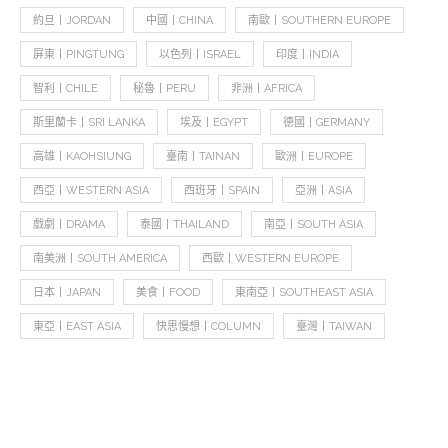
約旦丨JORDAN
中國丨CHINA
南歐丨SOUTHERN EUROPE
屏東丨PINGTUNG
以色列丨ISRAEL
印度丨INDIA
智利丨CHILE
秘魯丨PERU
非洲丨AFRICA
斯里蘭卡丨SRI LANKA
埃及丨EGYPT
德國丨GERMANY
高雄丨KAOHSIUNG
臺南丨TAINAN
歐洲丨EUROPE
西亞丨WESTERN ASIA
西班牙丨SPAIN
亞洲丨ASIA
戲劇丨DRAMA
泰國丨THAILAND
南亞丨SOUTH ASIA
南美洲丨SOUTH AMERICA
西歐丨WESTERN EUROPE
日本丨JAPAN
美食丨FOOD
東南亞丨SOUTHEAST ASIA
東亞丨EAST ASIA
快思慢想丨COLUMN
臺灣丨TAIWAN