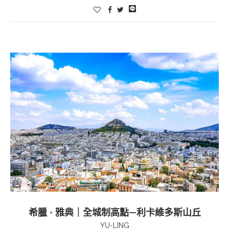
希臘 ◦ 雅典｜全城制高點—利卡維多斯山丘
YU-LING