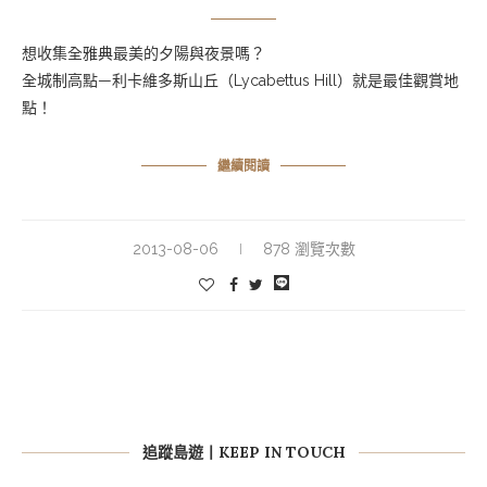
想收集全雅典最美的夕陽與夜景嗎？
全城制高點—利卡維多斯山丘（Lycabettus Hill）就是最佳觀賞地
點！
繼續閱讀
2013-08-06
878 瀏覽次數
追蹤島遊丨KEEP IN TOUCH