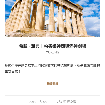
希臘 ◦ 雅典｜帕德嫩神廟與酒神劇場
YU-LING
參觀這座在歷史課本出現過無數次的帕德嫩神廟，就是我來希臘的
主要目標！
繼續閱讀
2013-08-09
784 瀏覽次數