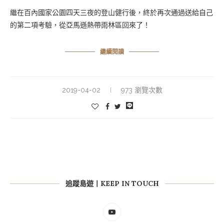
繼在百內國家公園四天三夜的登山健行後，終於再次通過送給自己
的第二項考驗，從亞馬遜熱帶雨林區回來了！
繼續閱讀
2019-04-02
973 瀏覽次數
追蹤島遊丨KEEP IN TOUCH