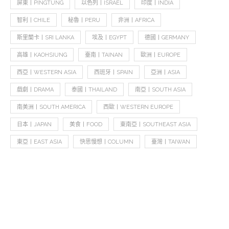
屏東丨PINGTUNG
以色列丨ISRAEL
印度丨INDIA
智利丨CHILE
秘魯丨PERU
非洲丨AFRICA
斯里蘭卡丨SRI LANKA
埃及丨EGYPT
德國丨GERMANY
高雄丨KAOHSIUNG
臺南丨TAINAN
歐洲丨EUROPE
西亞丨WESTERN ASIA
西班牙丨SPAIN
亞洲丨ASIA
戲劇丨DRAMA
泰國丨THAILAND
南亞丨SOUTH ASIA
南美洲丨SOUTH AMERICA
西歐丨WESTERN EUROPE
日本丨JAPAN
美食丨FOOD
東南亞丨SOUTHEAST ASIA
東亞丨EAST ASIA
快思慢想丨COLUMN
臺灣丨TAIWAN