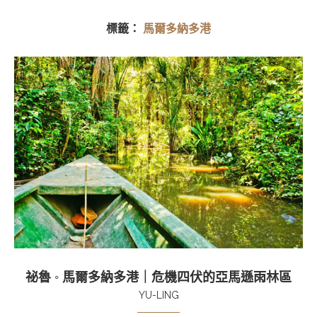
標籤：
馬爾多納多港
祕魯 ◦ 馬爾多納多港｜危機四伏的亞馬遜雨林區
YU-LING