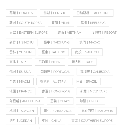
花蓮丨HUALIEN
澎湖丨PENGHU
巴勒斯坦丨PALESTINE
韓國丨SOUTH KOREA
宜蘭丨YILAN
基隆丨KEELUNG
東歐丨EASTERN EUROPE
越南丨VIETNAM
度假村丨RESORT
新竹丨HSINCHU
臺中丨TAICHUNG
澳門丨MACAO
雲林丨YUNLIN
臺東丨TAITUNG
南投丨NANTOU
臺北丨TAIPEI
尼泊爾丨NEPAL
義大利丨ITALY
俄國丨RUSSIA
葡萄牙丨PORTUGAL
柬埔寨丨CAMBODIA
苗栗丨MIAOLI
奧地利丨AUSTRIA
巴西丨BRAZIL
法國丨FRANCE
香港丨HONG KONG
新北丨NEW TAIPEI
阿根廷丨ARGENTINA
嘉義丨CHIAYI
希臘丨GREECE
桃園丨TAOYUAN
彰化丨CHANGHUA
馬來西亞丨MALAYSIA
約旦丨JORDAN
中國丨CHINA
南歐丨SOUTHERN EUROPE