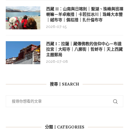
西藏 II：山南與日喀則｜聖湖、珠峰與班禪
喇嘛－羊卓雍措｜卡若拉冰川｜珠峰大本營
｜絨布寺｜佩枯措｜扎什倫布寺
2026-07-15
西藏 I：拉薩｜藏傳佛教的信仰中心－布達
拉宮｜大昭寺｜八廓街｜哲蚌寺｜天上西藏
主題郵局
2026-07-08
搜尋丨SEARCH
分類丨CATEGORIES