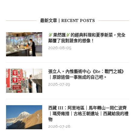
最新文章丨RECENT POSTS
果然匯
的經典料理和夏季新菜，完全
顛覆了我對蔬食的想像！
2026-08-05
張立人 × 內惟藝術中心《Re：戰鬥之城》
｜原諒這個一事無成的自己吧。
2026-07-29
西藏 III：阿里地區｜馬年轉山－岡仁波齊
｜瑪旁雍措｜古格王朝遺址｜西藏給我的禮
物
2026-07-28