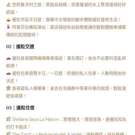
空邦魯浮村之旅：原始且純樸，洞里薩湖的水上聚落值得好好
認識。
暹粒市區半日遊：跟著中文導遊的腳步體驗暹粒當地生活！
阿普莎拉舞蹈演出：飯店接送和自助晚餐讓你輕鬆體驗柬埔寨
傳統的民間藝術！
02｜暹粒交通
暹粒吳哥國際機場專車接送：事先預訂，省去不必要的混亂與
麻煩！
暹粒包車遊覽半日／一日遊：舒適的私人包車，人數時間由你
決定！
吳哥窟私人嘟嘟車：省去在寺廟群中等車叫車的麻煩，輕鬆漫
遊吳哥窟！
03｜暹粒住宿
Shintana Saya La Maison：房間很大，環境很美，是暹粒知名
的打卡飯店！
The Twizt – Lifestyle Hostel & Hotel：地點絕佳、設計新穎，