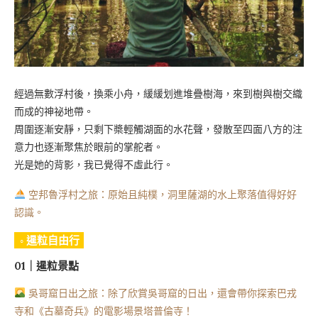
經過無數浮村後，換乘小舟，緩緩划進堆疊樹海，來到樹與樹交織
而成的神祕地帶。
周圍逐漸安靜，只剩下槳輕觸湖面的水花聲，發散至四面八方的注
意力也逐漸聚焦於眼前的掌舵者。
光是她的背影，我已覺得不虛此行。
空邦魯浮村之旅：原始且純樸，洞里薩湖的水上聚落值得好好
認識。
◦ 暹粒自由行
01｜暹粒景點
吳哥窟日出之旅：除了欣賞吳哥窟的日出，還會帶你探索巴戎
寺和《古墓奇兵》的電影場景塔普倫寺！