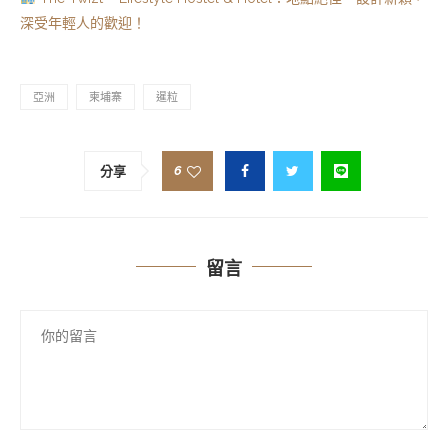
深受年輕人的歡迎！
亞洲
柬埔寨
暹粒
6
分享
留言