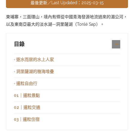
最後更新／Last Updated：2025-03-15
柬埔寨，三面環山，境內有條從中國青海發源地流過來的湄公河，
以及東南亞最大的淡水湖—洞里薩湖（Tonlé Sap）。
目錄
◦ 逐水而居的水上人家
◦ 洞里薩湖的樹海堆疊
◦ 暹粒自由行
01｜暹粒景點
02｜暹粒交通
03｜暹粒住宿