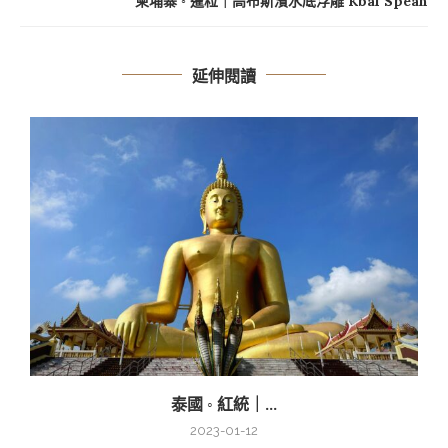
柬埔寨 ◦ 暹粒｜高布斯濱水底浮雕 Kbal Spean
延伸閱讀
泰國 ◦ 紅統｜...
2023-01-12