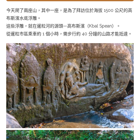
今天爬了兩座山，其中一座，是為了拜訪位於海拔
1500
公尺的高
布斯濱水底浮雕。
這些浮雕，就在暹粒河的源頭—高布斯濱（Kbal Spean）。
從暹粒市區乘車約 1 個小時，需步行約 40 分鐘的山路才能抵達。