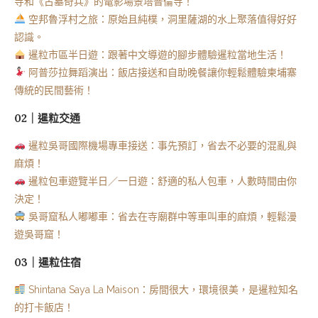
寺和《古墓奇兵》的電影場景塔普倫寺！
空邦魯浮村之旅：原始且純樸，洞里薩湖的水上聚落值得好好
認識。
暹粒市區半日遊：跟著中文導遊的腳步體驗暹粒當地生活！
阿普莎拉舞蹈演出：飯店接送和自助晚餐讓你輕鬆體驗柬埔寨
傳統的民間藝術！
02｜暹粒交通
暹粒吳哥國際機場專車接送：事先預訂，省去不必要的混亂與
麻煩！
暹粒包車遊覽半日／一日遊：舒適的私人包車，人數時間由你
決定！
吳哥窟私人嘟嘟車：省去在寺廟群中等車叫車的麻煩，輕鬆漫
遊吳哥窟！
03｜暹粒住宿
Shintana Saya La Maison：房間很大，環境很美，是暹粒知名
的打卡飯店！