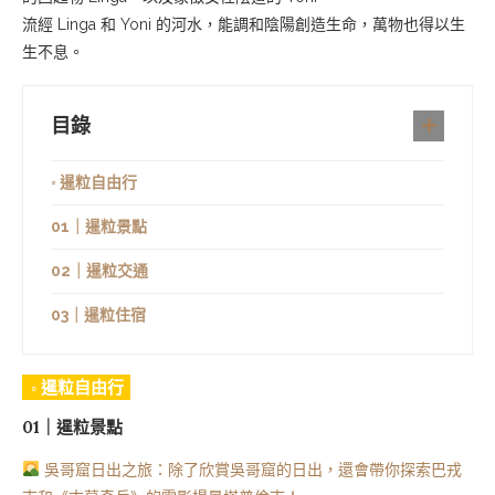
流經 Linga 和 Yoni 的河水，能調和陰陽創造生命，萬物也得以生
生不息。
目錄
◦ 暹粒自由行
01｜暹粒景點
02｜暹粒交通
03｜暹粒住宿
◦ 暹粒自由行
01｜暹粒景點
吳哥窟日出之旅：除了欣賞吳哥窟的日出，還會帶你探索巴戎