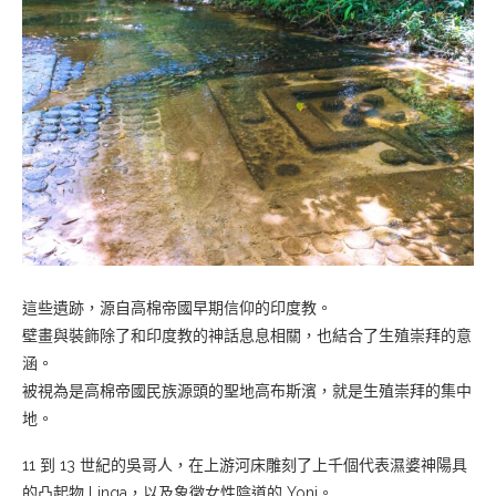
這些遺跡，源自高棉帝國早期信仰的印度教。
壁畫與裝飾除了和印度教的神話息息相關，也結合了生殖崇拜的意
涵。
被視為是高棉帝國民族源頭的聖地高布斯濱，就是生殖崇拜的集中
地。
11 到 13 世紀的吳哥人，在上游河床雕刻了上千個代表濕婆神陽具
的凸起物 Linga，以及象徵女性陰道的 Yoni。