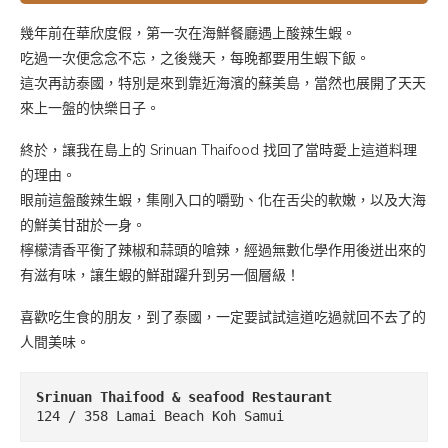
幾年前在華欣度假，第一次在海鮮餐廳遇上酸辣生蝦。
吃過一次便念念不忘，之後幾天，每晚都要用生蝦下飯。
這次再訪泰國，特別是來到靠近海濱的蘇美島，當然也展開了天天
來上一盤的快樂日子。
終於，讓我在島上的 Srinuan Thaifood 找回了當時愛上這道料理
的理由。
眼前這盤酸辣生蝦，集剛入口的嚼勁、化在舌尖的軟嫩，以及大海
的鮮美甘甜於一身。
檸檬清香平衡了辣椒和蒜頭的嗆辣，經過無數化學作用後迸出來的
有滋有味，讓生蝦的鮮甜躍升到另一個層級！
喜歡吃生食的朋友，到了泰國，一定要試試這道吃過就回不去了的
人間美味。
Srinuan Thaifood & seafood Restaurant
124 / 358 Lamai Beach Koh Samui