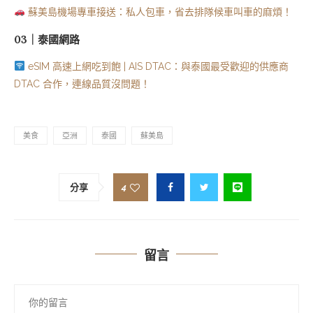
蘇美島機場專車接送：私人包車，省去排隊候車叫車的麻煩！
03｜泰國網路
eSIM 高速上網吃到飽 | AIS DTAC：與泰國最受歡迎的供應商
DTAC 合作，連線品質沒問題！
美食
亞洲
泰國
蘇美島
4
分享
留言