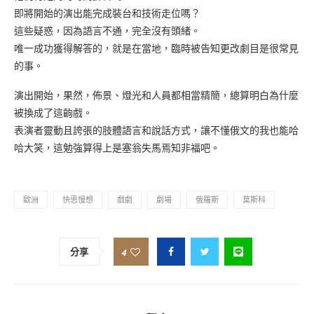
即將開始的演出能完成裝台和技術走位嗎？
這些疑惑，因為語言不通，完全沒有頭緒。
唯一成功獲得解答的，就是在當地，臨時被告知更改劇目是很常見
的事。
演出開始，果然，佈景、燈光和人員都相當精簡，總算明白為什麼
被換成了這齣戲。
表演者靈動且誇張的肢體語言和說話方式，讓不懂俄文的我也能哈
哈大笑，這勉強算得上是塞翁失馬焉知非福吧。
歐洲
快思慢想
戲劇
劇場
俄羅斯
莫斯科
4
分享