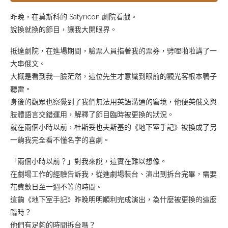
昨晚，在莫斯科的
Satyricon 劇院看戲。
說換就換的節目，讓我大開眼界
。
抵達劇院，在進場期間，驗票人員指著我的票券，劈哩啪啦講了一
大串俄文。
大概是看到我一臉茫然，這位先生才意識到眼前的觀光客根本鴨子
聽雷。
身後的觀眾也察覺到了我們無法用英語溝通的窘境，他便英俄文與
肢體語言交錯運用，解釋了節目臨時被更換的狀況。
就在兩個小時以前，杜斯妥也夫斯基的《地下室手記》被換成了另
一齣我完全看不懂名字的喜劇。
「兩個小時以前？」對我來說，這實在難以想像。
在劇場工作的經驗告訴我，從進劇場裝台、演出到拆台完畢，需要
花費數日至一週不等的時間。
這齣《地下室手記》昨晚明明順利完成演出，為什麼被更換的這麼
臨時？
他們有足夠的時間拆台嗎？