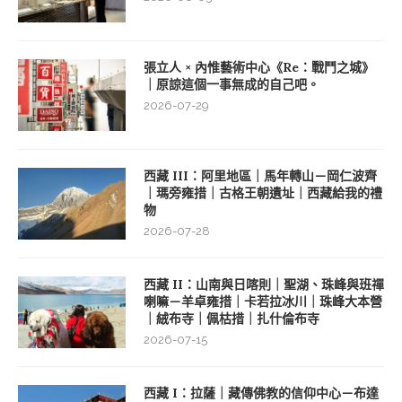
張立人 × 內惟藝術中心《Re：戰鬥之城》
｜原諒這個一事無成的自己吧。
2026-07-29
西藏 III：阿里地區｜馬年轉山－岡仁波齊
｜瑪旁雍措｜古格王朝遺址｜西藏給我的禮
物
2026-07-28
西藏 II：山南與日喀則｜聖湖、珠峰與班禪
喇嘛－羊卓雍措｜卡若拉冰川｜珠峰大本營
｜絨布寺｜佩枯措｜扎什倫布寺
2026-07-15
西藏 I：拉薩｜藏傳佛教的信仰中心－布達