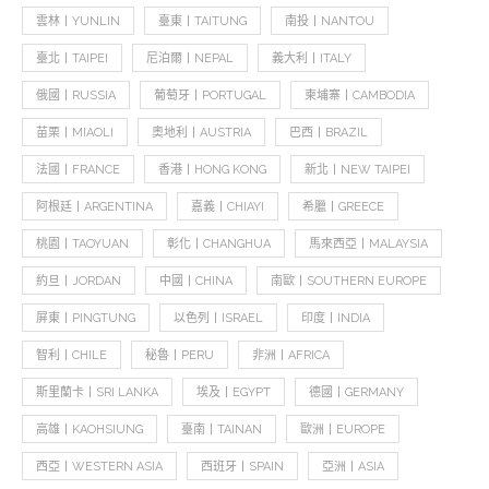
雲林丨YUNLIN
臺東丨TAITUNG
南投丨NANTOU
臺北丨TAIPEI
尼泊爾丨NEPAL
義大利丨ITALY
俄國丨RUSSIA
葡萄牙丨PORTUGAL
柬埔寨丨CAMBODIA
苗栗丨MIAOLI
奧地利丨AUSTRIA
巴西丨BRAZIL
法國丨FRANCE
香港丨HONG KONG
新北丨NEW TAIPEI
阿根廷丨ARGENTINA
嘉義丨CHIAYI
希臘丨GREECE
桃園丨TAOYUAN
彰化丨CHANGHUA
馬來西亞丨MALAYSIA
約旦丨JORDAN
中國丨CHINA
南歐丨SOUTHERN EUROPE
屏東丨PINGTUNG
以色列丨ISRAEL
印度丨INDIA
智利丨CHILE
秘魯丨PERU
非洲丨AFRICA
斯里蘭卡丨SRI LANKA
埃及丨EGYPT
德國丨GERMANY
高雄丨KAOHSIUNG
臺南丨TAINAN
歐洲丨EUROPE
西亞丨WESTERN ASIA
西班牙丨SPAIN
亞洲丨ASIA