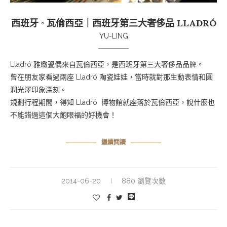
西班牙 ◦ 瓦倫西亞｜西班牙第三大奢侈品 LLADRÓ
YU-LING
Lladró 雅緻瓷偶來自瓦倫西亞，是西班牙第三大奢侈品品牌。
曾在朋友家看過兩座
Lladró
陶瓷娃娃，當時就對那生動表情和圓
潤光澤印象深刻。
規劃行程期間，得知
Lladró
博物館就
座落於
瓦倫西亞，說什麼也
不能錯過這個大飽眼福的好機會！
繼續閱讀
2014-06-20
880 瀏覽次數