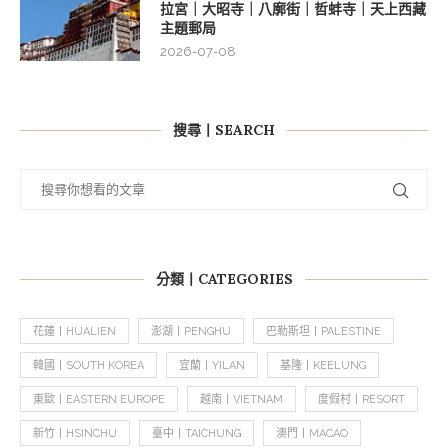
拉宮｜大昭寺｜八廓街｜哲蚌寺｜天上西藏
主題郵局
2026-07-08
搜尋丨SEARCH
分類丨CATEGORIES
花蓮丨HUALIEN
澎湖丨PENGHU
巴勒斯坦丨PALESTINE
韓國丨SOUTH KOREA
宜蘭丨YILAN
基隆丨KEELUNG
東歐丨EASTERN EUROPE
越南丨VIETNAM
度假村丨RESORT
新竹丨HSINCHU
臺中丨TAICHUNG
澳門丨MACAO