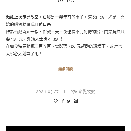
YU-LING
距離上次走進故宮，已經是十幾年前的事了，這次再訪，光是一開
始的購票就讓我目瞪口呆！
作為台灣首屈一指、館藏三天三夜也看不完的博物館，門票竟然只
要 150 元，外籍人士也才 350！
在如今特展動輒三百五百、電影票 320 元起跳的環境下，故宮也
太佛心太划算了吧！
繼續閱讀
2026-05-27
278 瀏覽次數