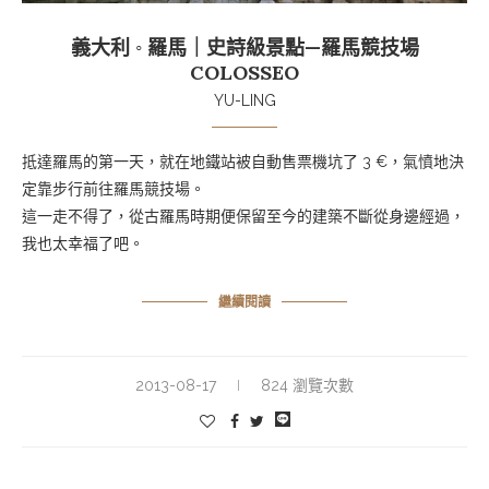
義大利 ◦ 羅馬｜史詩級景點—羅馬競技場
COLOSSEO
YU-LING
抵達羅馬的第一天，就在地鐵站被自動售票機坑了
3 €
，氣憤地決
定靠步行前往羅馬競技場。
這一走不得了，從古羅馬時期便保留至今的建築不斷從身邊經過，
我也太幸福了吧。
繼續閱讀
2013-08-17
824 瀏覽次數