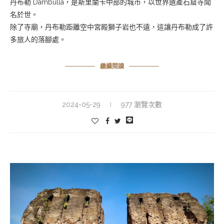
丹布勒 Dambulla，是斯里蘭卡中部的城市，以世界遺產石窟寺聞
名於世。
除了寺廟，丹布勒距離空中宮殿獅子岩也不遠，這讓丹布勒成了許
多旅人的落腳處。
繼續閱讀
2024-05-29
977 瀏覽次數