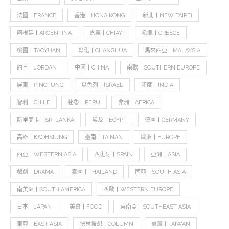
法國丨FRANCE
香港丨HONG KONG
新北丨NEW TAIPEI
阿根廷丨ARGENTINA
嘉義丨CHIAYI
希臘丨GREECE
桃園丨TAOYUAN
彰化丨CHANGHUA
馬來西亞丨MALAYSIA
約旦丨JORDAN
中國丨CHINA
南歐丨SOUTHERN EUROPE
屏東丨PINGTUNG
以色列丨ISRAEL
印度丨INDIA
智利丨CHILE
秘魯丨PERU
非洲丨AFRICA
斯里蘭卡丨SRI LANKA
埃及丨EGYPT
德國丨GERMANY
高雄丨KAOHSIUNG
臺南丨TAINAN
歐洲丨EUROPE
西亞丨WESTERN ASIA
西班牙丨SPAIN
亞洲丨ASIA
戲劇丨DRAMA
泰國丨THAILAND
南亞丨SOUTH ASIA
南美洲丨SOUTH AMERICA
西歐丨WESTERN EUROPE
日本丨JAPAN
美食丨FOOD
東南亞丨SOUTHEAST ASIA
東亞丨EAST ASIA
快思慢想丨COLUMN
臺灣丨TAIWAN