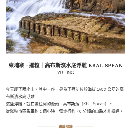
柬埔寨 ◦ 暹粒｜高布斯濱水底浮雕 KBAL SPEAN
YU-LING
今天爬了兩座山，其中一座，是為了拜訪位於海拔
1500
公尺的高
布斯濱水底浮雕。
這些浮雕，就在暹粒河的源頭—高布斯濱（Kbal Spean）。
從暹粒市區乘車約 1 個小時，需步行約 40 分鐘的山路才能抵達。
繼續閱讀