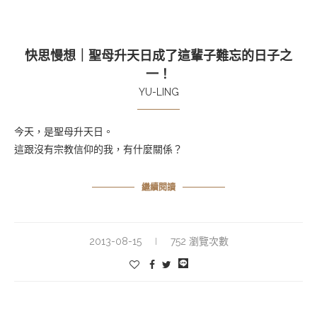
快思慢想｜聖母升天日成了這輩子難忘的日子之
一！
YU-LING
今天，是聖母升天日。
這跟沒有宗教信仰的我，有什麼關係？
繼續閱讀
2013-08-15
752 瀏覽次數