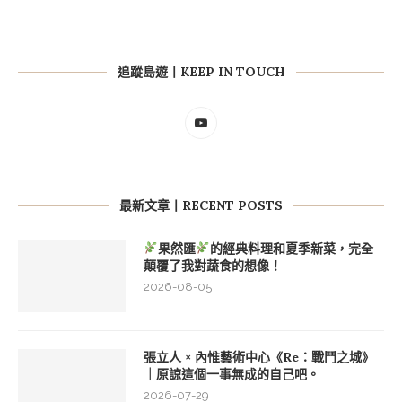
追蹤島遊丨KEEP IN TOUCH
最新文章丨RECENT POSTS
果然匯
的經典料理和夏季新菜，完全
顛覆了我對蔬食的想像！
2026-08-05
張立人 × 內惟藝術中心《Re：戰鬥之城》
｜原諒這個一事無成的自己吧。
2026-07-29