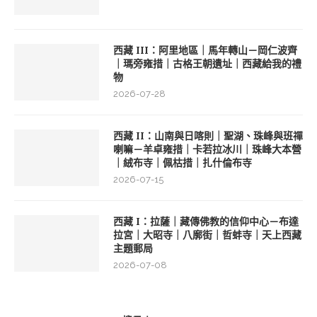
西藏 III：阿里地區｜馬年轉山－岡仁波齊
｜瑪旁雍措｜古格王朝遺址｜西藏給我的禮
物
2026-07-28
西藏 II：山南與日喀則｜聖湖、珠峰與班禪
喇嘛－羊卓雍措｜卡若拉冰川｜珠峰大本營
｜絨布寺｜佩枯措｜扎什倫布寺
2026-07-15
西藏 I：拉薩｜藏傳佛教的信仰中心－布達
拉宮｜大昭寺｜八廓街｜哲蚌寺｜天上西藏
主題郵局
2026-07-08