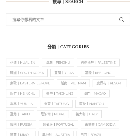
搜尋丨SEARCH
分類丨CATEGORIES
花蓮丨HUALIEN
澎湖丨PENGHU
巴勒斯坦丨PALESTINE
韓國丨SOUTH KOREA
宜蘭丨YILAN
基隆丨KEELUNG
東歐丨EASTERN EUROPE
越南丨VIETNAM
度假村丨RESORT
新竹丨HSINCHU
臺中丨TAICHUNG
澳門丨MACAO
雲林丨YUNLIN
臺東丨TAITUNG
南投丨NANTOU
臺北丨TAIPEI
尼泊爾丨NEPAL
義大利丨ITALY
俄國丨RUSSIA
葡萄牙丨PORTUGAL
柬埔寨丨CAMBODIA
苗栗丨MIAOLI
奧地利丨AUSTRIA
巴西丨BRAZIL