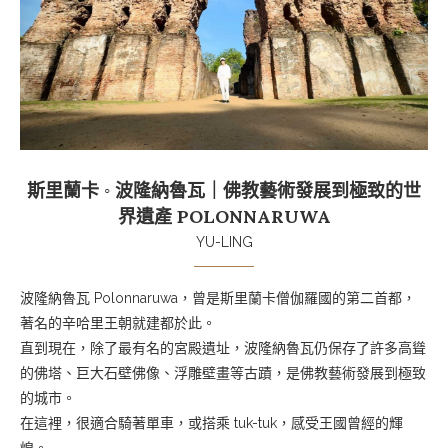
斯里蘭卡 ◦ 波隆納魯瓦｜佛教藝術發展到極致的世
界遺產 POLONNARUWA
YU-LING
波隆納魯瓦 Polonnaruwa，曾是斯里蘭卡僧伽羅國的第二首都，
著名的辛哈里王朝就建都於此。
直到現在，除了最有名的宮殿遺址，波隆納魯瓦仍保存了許多高聳
的佛塔、巨大石壁佛像、浮雕壁畫等古蹟，是佛教藝術發展到極致
的城市。
在這裡，很適合騎著單車，或搭乘 tuk-tuk，感受王國曾經的輝
煌。