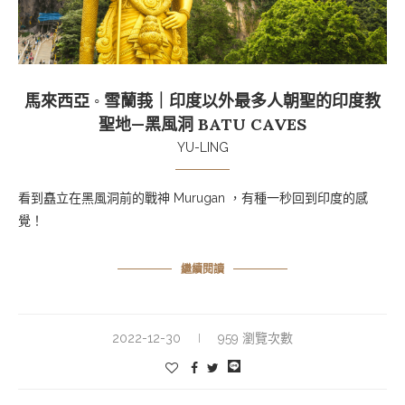
馬來西亞 ◦ 雪蘭莪｜印度以外最多人朝聖的印度教
聖地—黑風洞 BATU CAVES
YU-LING
看到矗立在黑風洞前的戰神 Murugan ，有種一秒回到印度的感
覺！
繼續閱讀
2022-12-30
959 瀏覽次數