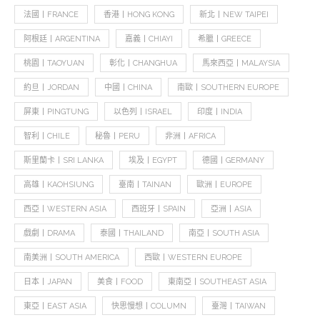
法國丨FRANCE
香港丨HONG KONG
新北丨NEW TAIPEI
阿根廷丨ARGENTINA
嘉義丨CHIAYI
希臘丨GREECE
桃園丨TAOYUAN
彰化丨CHANGHUA
馬來西亞丨MALAYSIA
約旦丨JORDAN
中國丨CHINA
南歐丨SOUTHERN EUROPE
屏東丨PINGTUNG
以色列丨ISRAEL
印度丨INDIA
智利丨CHILE
秘魯丨PERU
非洲丨AFRICA
斯里蘭卡丨SRI LANKA
埃及丨EGYPT
德國丨GERMANY
高雄丨KAOHSIUNG
臺南丨TAINAN
歐洲丨EUROPE
西亞丨WESTERN ASIA
西班牙丨SPAIN
亞洲丨ASIA
戲劇丨DRAMA
泰國丨THAILAND
南亞丨SOUTH ASIA
南美洲丨SOUTH AMERICA
西歐丨WESTERN EUROPE
日本丨JAPAN
美食丨FOOD
東南亞丨SOUTHEAST ASIA
東亞丨EAST ASIA
快思慢想丨COLUMN
臺灣丨TAIWAN