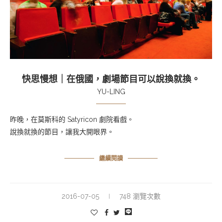
快思慢想｜在俄國，劇場節目可以說換就換。
YU-LING
昨晚，在莫斯科的
Satyricon 劇院看戲。
說換就換的節目，讓我大開眼界
。
繼續閱讀
2016-07-05
748 瀏覽次數