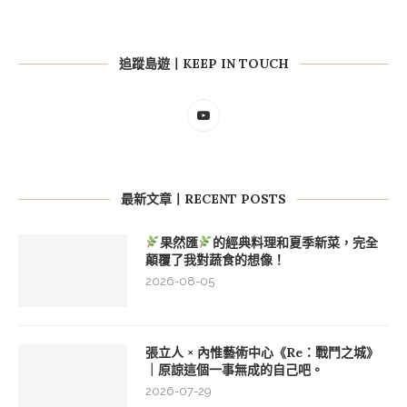
追蹤島遊丨KEEP IN TOUCH
最新文章丨RECENT POSTS
果然匯
的經典料理和夏季新菜，完全
顛覆了我對蔬食的想像！
2026-08-05
張立人 × 內惟藝術中心《Re：戰鬥之城》
｜原諒這個一事無成的自己吧。
2026-07-29