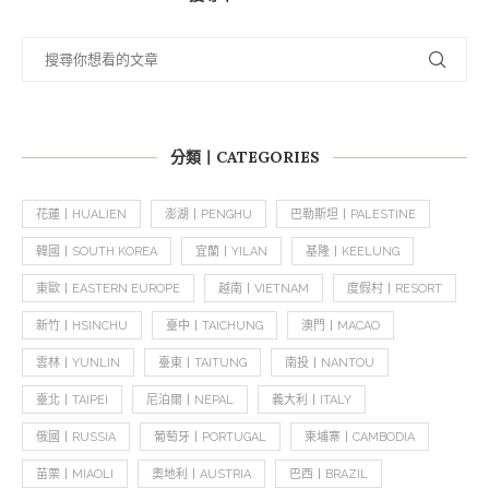
分類丨CATEGORIES
花蓮丨HUALIEN
澎湖丨PENGHU
巴勒斯坦丨PALESTINE
韓國丨SOUTH KOREA
宜蘭丨YILAN
基隆丨KEELUNG
東歐丨EASTERN EUROPE
越南丨VIETNAM
度假村丨RESORT
新竹丨HSINCHU
臺中丨TAICHUNG
澳門丨MACAO
雲林丨YUNLIN
臺東丨TAITUNG
南投丨NANTOU
臺北丨TAIPEI
尼泊爾丨NEPAL
義大利丨ITALY
俄國丨RUSSIA
葡萄牙丨PORTUGAL
柬埔寨丨CAMBODIA
苗栗丨MIAOLI
奧地利丨AUSTRIA
巴西丨BRAZIL