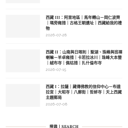
西藏 III：阿里地區｜馬年轉山－岡仁波齊
｜瑪旁雍措｜古格王朝遺址｜西藏給我的禮
物
2026-07-28
西藏 II：山南與日喀則｜聖湖、珠峰與班禪
喇嘛－羊卓雍措｜卡若拉冰川｜珠峰大本營
｜絨布寺｜佩枯措｜扎什倫布寺
2026-07-15
西藏 I：拉薩｜藏傳佛教的信仰中心－布達
拉宮｜大昭寺｜八廓街｜哲蚌寺｜天上西藏
主題郵局
2026-07-08
搜尋丨SEARCH